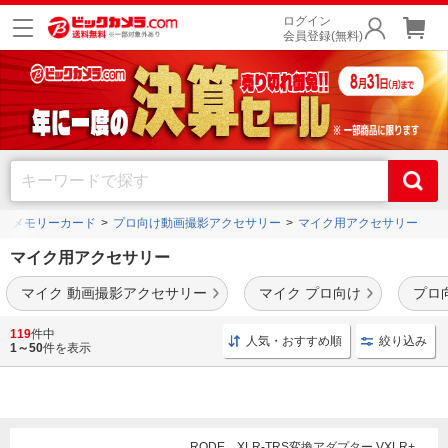
ログイン
会員登録(無料)
・メモリーカード
プロ向け動画撮影アクセサリー
マイク用アクセサリー
マイク用アクセサリー
マイク 動画撮影アクセサリー
マイク プロ向け
プロ
おすすめの
ウィンドシールド
や
ブーム
、
ショックマウント
など豊富に品揃えをしてい
119
件中
人気・おすすめ順
絞り込み
ます。
1～50
件を表示
RODE XLR-TRS変換アダプター VXLR+