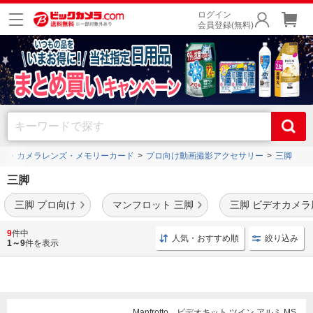
ログイン
会員登録(無料)
ラ・カメラレンズ・メモリーカード
プロ向け動画撮影アクセサリー
三脚
三脚
三脚 プロ向け
マンフロット 三脚
三脚 ビデオカメラ
アルミ製
、
カーボン製
を中心に豊富に品揃えをしています。耐荷重20Kg以上などプロ
9
件中
人気・おすすめ順
絞り込み
機材を搭載できる三脚もあります。
1～9
件を表示
Manfrotto ビデオキット ツイン アルミ MS