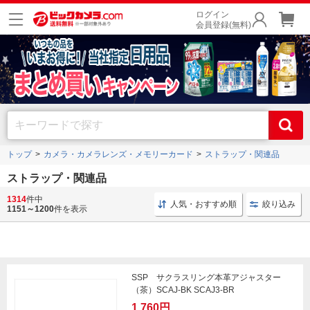
ログイン
会員登録(無料)
トップ
カメラ・カメラレンズ・メモリーカード
ストラップ・関連品
ストラップ・関連品
1314
件中
ＷＯＴＡＮＣＲＡＦＴ フルレザー
カメラストラップ 一眼カ
人気・おすすめ順
絞り込み
1151～1200
件を表示
SSP サクラスリング本革アジャスター
（茶）SCAJ-BK SCAJ3-BR
1,760円