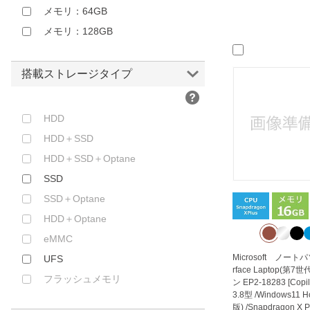
AMD Ryzen 9
メモリ：64GB
AMD 3000Ceシリーズ
メモリ：128GB
AMD Ryzen AI 5
AMD Ryzen AI 5 PRO
搭載ストレージタイプ
AMD Ryzen AI 7
AMD Ryzen AI 7 PRO
HDD
AMD Ryzen AI 9
HDD＋SSD
AMD Ryzen AI MAX
HDD＋SSD＋Optane
Snapdragon X
SSD
Snapdragon X Elite
SSD＋Optane
Snapdragon X Plus
HDD＋Optane
Snapdragon X2 Elite
eMMC
Snapdragon X2 Plus
Microsoft ノート
UFS
Microsoft SQ1
rface Laptop(第7
フラッシュメモリ
ン EP2-18283 [Copil
Microsoft SQ2
3.8型 /Windows11 
Microsoft SQ3
版) /Snapdragon X P