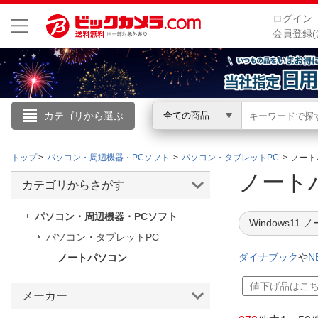
ログイン
会員登録(
カテゴリから選ぶ
全ての商品
こんにちは
トップ
パソコン・周辺機器・PCソフト
パソコン・タブレットPC
ノート
ログイン
ノー
カテゴリからさがす
新規会員登録
パソコン・周辺機器・PCソフト
Windows11 
パソコン・タブレットPC
会員メニュー
ダイナブック
や
N
ノートパソコン
お買いもの履歴
値下げ品はこ
メーカー
閲覧履歴