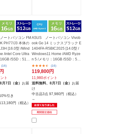
U ノートパソコン FM
ASUS ノートパソコン Vivob
OK PH77/J3 本体の
ook Go 14 ミックスブラック E
3H [16.0型 /Wind
1404FA-R5BIC2025 [14.0型 /
 /intel Core Ultra
Windows11 Home /AMD Ryze
16GB /SSD：512G
n 5 /メモリ：16GB /SSD：512
GB /Off...
(16)
(16)
0円
119,800円
イント
11,980ポイント
8月7日（金）
お届
送料無料、
8月7日（金）
お届
け
中古品3点
97,980円（税込）
10%引き
～
113,180円（税込）