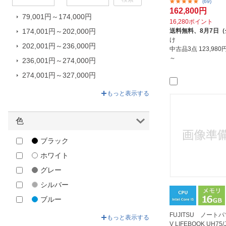
(69)
KEIAN｜恵安
162,800円
79,001円～174,000円
LENOVO｜レノボジャパン
16,280ポイント
174,001円～202,000円
送料無料、
8月7日
LG｜エルジー
け
202,001円～236,000円
Microsoft｜マイクロソフト
中古品3点
123,98
～
236,001円～274,000円
MSI｜エムエスアイ
274,001円～327,000円
NEC｜エヌイーシー
327,001円～699,800円
One-Netbook Technology｜ワンネ
もっと表示する
ットブックテクノロジー
Panasonic｜パナソニック
色
SaiEL International｜サイエルイン
ブラック
ターナショナル
ホワイト
SIAL｜シアル
グレー
SONY｜ソニー
シルバー
TAGlabel by amadana｜タグレー
ベル バイ アマダナ
ブルー
TENKU｜天空
グリーン
FUJITSU ノートパ
もっと表示する
V LIFEBOOK UH75