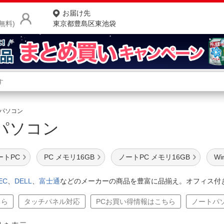
お届け先
無料)
東京都豊島区東池袋
商品をさがす
ランキングからさがす
ネ
パソコン
トパソコン
カテゴリ一覧からさがす
ポ
店
ノートPC
PC メモリ16GB
ノートPC メモリ16GB
Wi
お
EC
、
DELL
、
富士通
などのメーカーの商品を豊富に品揃え。オフィス付
お客様サポート
ちら
タッチパネル対応
PCお買い得情報はこちら
ノートパ
ご利用ガイド