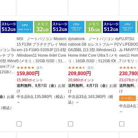
MSI ノートパソコン Modern
dynabook ノートパソコン dy
FUJITS
15 F13M プラチナグレイ Mod
nabook G6 セレストブルー P2
V LIFEBO
パソコン Su
ern-15-F1MG-5339JP [15.6型
G6ZBBL [13.3型 /Windows11
み FMVP77J
5インチ ブラ
/Windows11 Home /intel Core
Home /intel Core Ultra 5 /メモ
ows11 Home
.0型 /Wind
5 /メモリ：32GB /SSD：512G
リ：16GB /SSD：512GB /Offic
7 /メモリ：
ore i7 /メ
B /O...
e...
B /Off...
(17)
(17)
2GB /O
159,800円
209,800円
230,78
15,980ポイント
20,980ポイント
23,078ポ
送料無料、
8月7日（金）
お届
送料無料、
8月7日（金）
お届
送料無料、
け
け
け
（金）
お届
中古品8点
135,080円（税込）
中古品33点
163,380円（税
クーポン
～
込）～
中古品4点
円（税込）
～