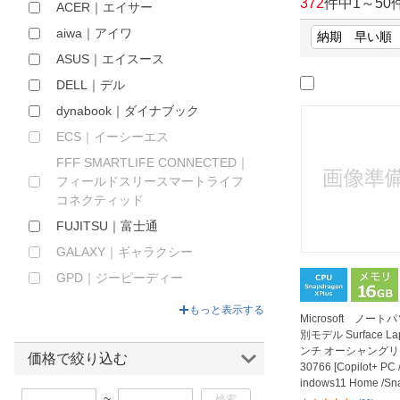
372
件中
1
～
50
ACER｜エイサー
ほしいもの
aiwa｜アイワ
お知らせ
ASUS｜エイスース
DELL｜デル
dynabook｜ダイナブック
ECS｜イーシーエス
FFF SMARTLIFE CONNECTED｜
フィールドスリースマートライフ
コネクティッド
FUJITSU｜富士通
GALAXY｜ギャラクシー
GPD｜ジーピーディー
HP｜エイチピー
もっと表示する
Microsoft ノート
HUAWEI｜ファーウェイ
別モデル Surface Lap
ンチ オーシャングリー
IRIS OHYAMA｜アイリスオーヤマ
価格で絞り込む
30766 [Copilot+ PC
ＫＡＮＯ
indows11 Home /Sna
~