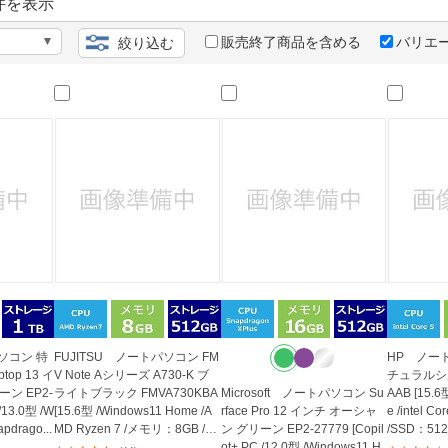
法
件を表示
よくある質問・お問合せ
I
販売終了商品を含める
バリエ
絞り込む
ご利用規約
E
パソコン 特
FUJITSU ノートパソコン FM
HP ノート
top 13 イ
V Note Aシリーズ A730-K ブ
チュラルシル
ン EP2-
ライトブラック FMVA730KBA
Microsoft ノートパソコン Su
AAB [15.6
 /13.0型 /W
[15.6型 /Windows11 Home /A
rface Pro 12 インチ オーシャ
e /intel 
pdrago...
MD Ryzen 7 /メモリ：8GB /S
ン グリーン EP2-27779 [Copil
/SSD：512G
SD：512G...
ot+ PC /12.0型 /Windows11 H
nd B...