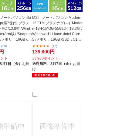
ft ノートパソコン Su
MSI ノートパソコン Modern
ptop(第7世代) プラチ
13 F1M プラチナグレイ Moder
+ PC /13.8型 /Wind
n-13-F1MOG-5569JP [13.3型 /
e(Arm版) /Snapdra
Windows11 Home /intel Core
us /メモリ：16GB /
5 /メモリ：16GB /SSD：512G
B /O...
(18)
(17)
0円
139,800円
イント
13,980ポイント
8月7日（金）
お届
送料無料、
8月7日（金）
お届
け