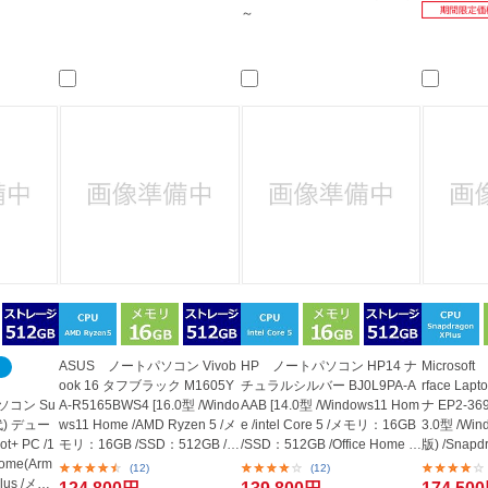
～
ASUS ノートパソコン Vivob
HP ノートパソコン HP14 ナ
Microso
ook 16 タフブラック M1605Y
チュラルシルバー BJ0L9PA-A
rface La
パソコン Su
A-R5165BWS4 [16.0型 /Windo
AAB [14.0型 /Windows11 Hom
ナ EP2-3699
世代) デュー
ws11 Home /AMD Ryzen 5 /メ
e /intel Core 5 /メモリ：16GB
3.0型 /Win
ot+ PC /1
モリ：16GB /SSD：512GB /Of
/SSD：512GB /Office Home a
版) /Snapd
Home(Arm
fice Hom...
nd B...
モ...
(12)
(12)
lus /メ