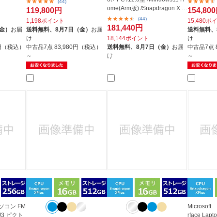
(44)
ome(Arm版) /Snapdragon X P
119,800円
154,80
l...
(44)
1,198ポイント
15,480ポ
181,440円
（金）
お届
送料無料、
8月7日（金）
お届
送料無料、
け
18,144ポイント
け
0円（税込）
中古品7点
83,980円（税込）
送料無料、
8月7日（金）
お届
中古品7点
～
け
～
ソコン FM
Microso
/J3 ピクト
rface La