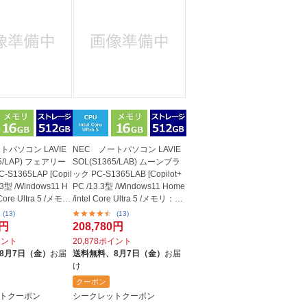
トパソコン LAVIE
NEC ノートパソコン LAVIE
65/LAP) フェアリー
SOL(S1365/LAB) ムーンブラ
S1365LAP [Copil
ック PC-S1365LAB [Copilot+
3.3型 /Windows11 H
PC /13.3型 /Windows11 Home
 Core Ultra 5 /メモ
/intel Core Ultra 5 /メモリ：16
GB...
(13)
(13)
0円
208,780円
イント
20,878ポイント
8月7日（金）
お届
送料無料、
8月7日（金）
お届
け
クーポン
トクーポン
シークレットクーポン