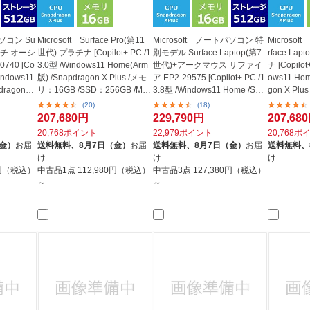
パソコン Su
Microsoft Surface Pro(第11
Microsoft ノートパソコン 特
Microso
 インチ オーシ
世代) プラチナ [Copilot+ PC /1
別モデル Surface Laptop(第7
rface La
740 [Co
3.0型 /Windows11 Home(Arm
世代)+アークマウス サファイ
ナ [Copilot
Windows11
版) /Snapdragon X Plus /メモ
ア EP2-29575 [Copilot+ PC /1
ows11 Hom
dragon
リ：16GB /SSD：256GB /M36
3.8型 /Windows11 Home /Sna
gon X Pl
5 (...
pd...
S...
(20)
(18)
207,680円
229,790円
207,68
20,768ポイント
22,979ポイント
20,768ポ
（金）
お届
送料無料、
8月7日（金）
お届
送料無料、
8月7日（金）
お届
送料無料、
け
け
け
0円（税込）
中古品1点
112,980円（税込）
中古品3点
127,380円（税込）
～
～