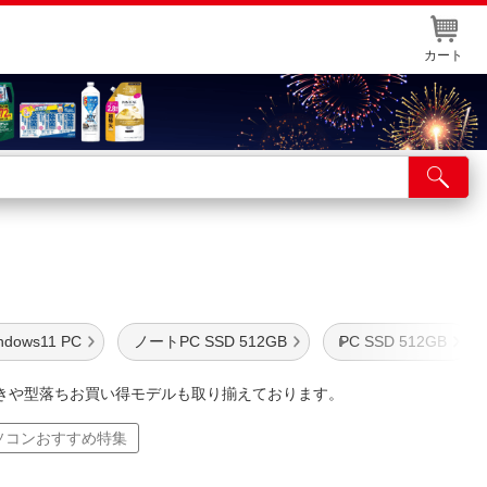
カート
店舗サービス
ット取り置き
イントカードWEB登録
舗情報・店舗一覧
ndows11 PC
ノートPC SSD 512GB
PC SSD 512GB
取り寄せ品入荷状況照会
きや型落ちお買い得モデルも取り揃えております。
ソコンおすすめ特集