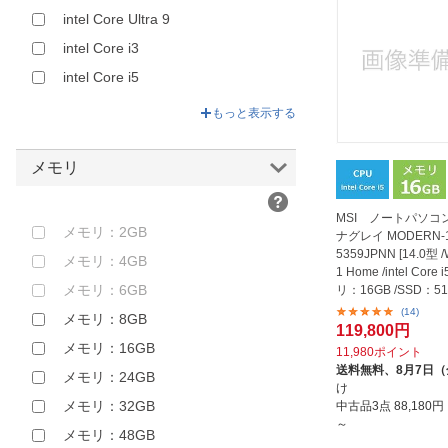
intel Core Ultra 9
intel Core i3
intel Core i5
intel Core i7
もっと表示する
intel Core i9
intel Core m3
メモリ
intel N100
MSI ノートパソコ
intel N150
メモリ：2GB
ナグレイ MODERN-1
intel Pentium
5359JPNN [14.0型 
メモリ：4GB
1 Home /intel Core 
AMD Aシリーズ
メモリ：6GB
リ：16GB /SSD：512G
e Home an...
AMD Eシリーズ
(14)
メモリ：8GB
119,800円
AMD Athlon
メモリ：16GB
11,980ポイント
AMD Ryzen 3
送料無料、
8月7日
メモリ：24GB
け
AMD Ryzen 5
メモリ：32GB
中古品3点
88,180
～
AMD Ryzen 7
メモリ：48GB