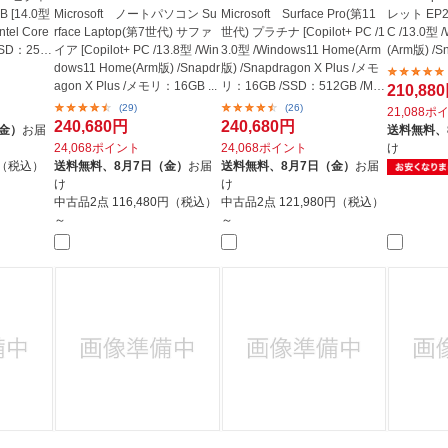
 [14.0型
Microsoft ノートパソコン Su
Microsoft Surface Pro(第11
レット EP2-3
ntel Core
rface Laptop(第7世代) サファ
世代) プラチナ [Copilot+ PC /1
C /13.0型 
SSD：256
イア [Copilot+ PC /13.8型 /Win
3.0型 /Windows11 Home(Arm
(Arm版) /S
dows11 Home(Arm版) /Snapdr
版) /Snapdragon X Plus /メモ
/...
agon X Plus /メモリ：16GB ...
リ：16GB /SSD：512GB /M36
210,88
5 (...
(29)
(26)
21,088ポ
240,680円
240,680円
（金）
お届
送料無料、
24,068ポイント
24,068ポイント
け
円（税込）
送料無料、
8月7日（金）
お届
送料無料、
8月7日（金）
お届
け
け
中古品2点
116,480円（税込）
中古品2点
121,980円（税込）
～
～