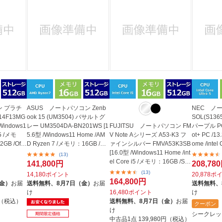
ン プラチ
ASUS ノートパソコン Zenb
NEC ノー
4F13MG
ook 15 (UM3504) バサルトグ
SOL(S13
/Windows1
レー UM3504DA-BN201WS [1
FUJITSU ノートパソコン FM
パープル PC-
i5 /メモ
5.6型 /Windows11 Home /AM
V Note Aシリーズ A53-K3 フ
ot+ PC /1
B /Offic
D Ryzen 7 /メモリ：16GB /SS
ァインシルバー FMVA53K3SB
ome /intel
D：512GB /O...
[16.0型 /Windows11 Home /int
リ：...
(13)
el Core i5 /メモリ：16GB /SS
141,800円
208,78
D：5...
(13)
14,180ポイント
20,878ポ
164,800円
（金）
お届
送料無料、
8月7日（金）
お届
送料無料、
け
16,480ポイント
け
円（税込）
送料無料、
8月7日（金）
お届
クーポン
け
シークレッ
中古品1点
139,980円（税込）