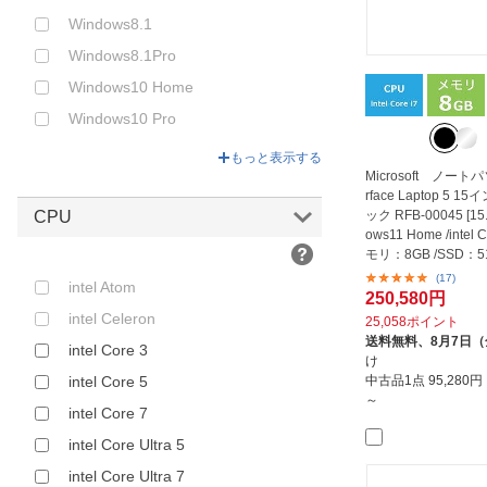
Windows8.1
Windows8.1Pro
Windows10 Home
Windows10 Pro
Windows10 S
もっと表示する
Microsoft ノート
rface Laptop 5 1
CPU
ック RFB-00045 [15
ows11 Home /intel C
モリ：8GB /SSD：51
f...
(17)
intel Atom
250,580円
intel Celeron
25,058ポイント
送料無料、
8月7日
intel Core 3
け
intel Core 5
中古品1点
95,280
～
intel Core 7
intel Core Ultra 5
intel Core Ultra 7