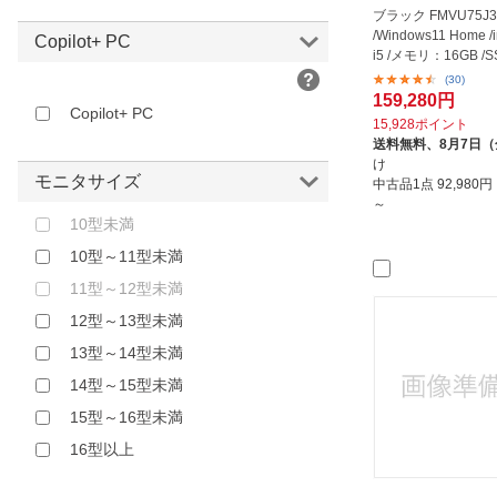
THIRDWAVE｜サードウェーブ
ベージュ
ブラック FMVU75J3B
VAIO｜バイオ
/Windows11 Home /i
イエロー
Copilot+ PC
i5 /メモリ：16GB /
キングジム｜KING JIM
ゴールド
GB /Of...
(30)
ジェネシス｜JENESIS
159,280円
オレンジ
Copilot+ PC
15,928ポイント
マウスコンピュータ｜
ブラウン
送料無料、
8月7日
MouseComputer
け
レッド
モニタサイズ
ワイモバイル｜Y！Mobile
中古品1点
92,980
ピンク
～
旭エレクトロニクス｜Asahi
10型未満
パープル
Electronics
10型～11型未満
その他
東芝｜TOSHIBA
11型～12型未満
12型～13型未満
13型～14型未満
14型～15型未満
15型～16型未満
16型以上