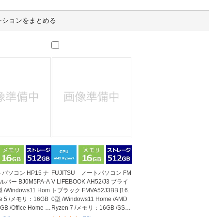
人窓口
R情報
ーションをまとめる
nglish / 中文
パソコン HP15 ナ
FUJITSU ノートパソコン FM
バー BJ0M5PA-A
V LIFEBOOK AH52/J3 ブライ
型 /Windows11 Hom
トブラック FMVA52J3BB [16.
Core 5 /メモリ：16GB
0型 /Windows11 Home /AMD
B /Office Home a
Ryzen 7 /メモリ：16GB /SS
D：512GB /O...