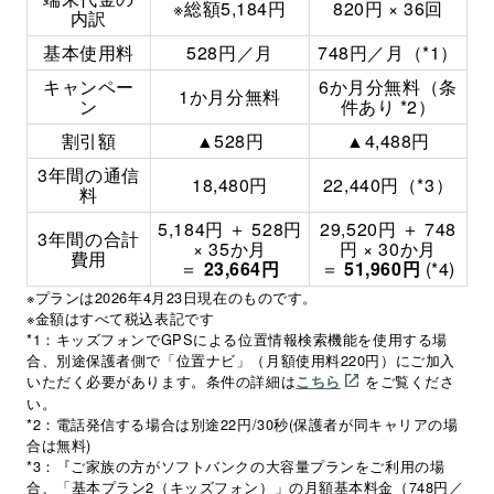
※総額5,184円
820円 × 36回
内訳
基本使用料
528円／月
748円／月（*1）
キャンペー
6か月分無料（条
1か月分無料
ン
件あり *2）
割引額
▲528円
▲4,488円
3年間の通信
18,480円
22,440円（*3）
料
5,184円 ＋ 528円
29,520円 ＋ 748
3年間の合計
× 35か月
円 × 30か月
費用
＝
23,664円
＝
51,960円
(*4)
※プランは2026年4月23日現在のものです。
※金額はすべて税込表記です
*1：キッズフォンでGPSによる位置情報検索機能を使用する場
合、別途保護者側で「位置ナビ」（月額使用料220円）にご加入
いただく必要があります。条件の詳細は
をご覧くださ
こちら
い。
*2：電話発信する場合は別途22円/30秒(保護者が同キャリアの場
合は無料)
*3：『ご家族の方がソフトバンクの大容量プランをご利用の場
合、「基本プラン2（キッズフォン）」の月額基本料金（748円／