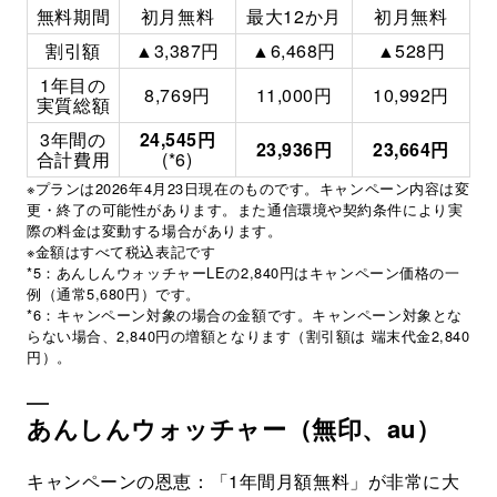
無料期間
初月無料
最大12か月
初月無料
割引額
▲3,387円
▲6,468円
▲528円
1年目の
8,769円
11,000円
10,992円
実質総額
3年間の
24,545円
23,936円
23,664円
合計費用
(*6)
※プランは2026年4月23日現在のものです。キャンペーン内容は変
更・終了の可能性があります。また通信環境や契約条件により実
際の料金は変動する場合があります。
※金額はすべて税込表記です
*5：あんしんウォッチャーLEの2,840円はキャンペーン価格の一
例（通常5,680円）です。
*6：キャンペーン対象の場合の金額です。キャンペーン対象とな
らない場合、2,840円の増額となります（割引額は 端末代金2,840
円）。
あんしんウォッチャー（無印、au）
キャンペーンの恩恵：「1年間月額無料」が非常に大