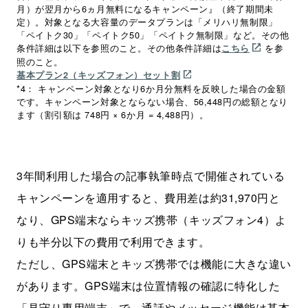
月）が翌月から6ヵ月無料になるキャンペーン』（終了期間未
定）。対象となる大容量のデータプランは「メリハリ無制限」
「ペイトク30」「ペイトク50」「ペイトク無制限」など。その他
条件詳細は以下を参照のこと。その他条件詳細は
を参
こちら
照のこと。
基本プラン2（キッズフォン）セット割
*4： キャンペーン対象となり6か月分無料を反映した場合の金額
です。キャンペーン対象とならない場合、56,448円の総額となり
ます（割引額は 748円 × 6か月 = 4,488円）。
3年間利用した場合の記事執筆時点で開催されている
キャンペーンを適用すると、費用差は約31,970円と
なり、GPS端末ならキッズ携帯（キッズフォン4）よ
りも半分以下の費用で利用できます。
ただし、GPS端末とキッズ携帯では機能に大きな違い
があります。GPS端末は位置情報の確認に特化した
「見守り専用端末」で、通話やメッセージ機能は基本