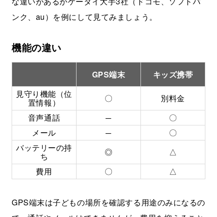
な違いがあるかケータイ大手3社（ドコモ、ソフトバ
ンク、au）を例にして見てみましょう。
機能の違い
GPS端末
キッズ携帯
見守り機能（位
〇
別料金
置情報）
音声通話
─
〇
メール
─
〇
バッテリーの持
◎
△
ち
費用
〇
△
GPS端末は子どもの場所を確認する用途のみになるの