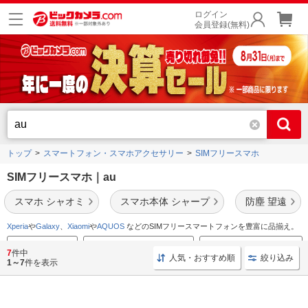
ログイン
会員登録(無料)
トップ
スマートフォン・スマホアクセサリー
SIMフリースマホ
SIMフリースマホ｜au
スマホ シャオミ
スマホ本体 シャープ
防塵 望遠
Xperia
や
Galaxy
、
Xiaomi
や
AQUOS
などのSIMフリースマートフォンを豊富に品揃え。
SIMフリーiPhone
スマホ買取ラクウルはこちら
ゲーム向きスマホはこちら
7
件中
人気・おすすめ順
絞り込み
1～7
件を表示