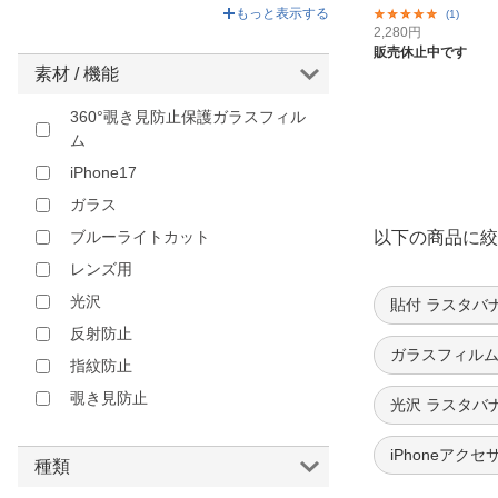
ゴールド
G...
もっと表示する
(1)
2,280
円
オレンジ
販売休止中です
ピンク
素材 / 機能
クリア
360°覗き見防止保護ガラスフィル
その他
ム
iPhone17
ガラス
以下の商品に絞
ブルーライトカット
レンズ用
光沢
貼付 ラスタバ
反射防止
ガラスフィルム
指紋防止
覗き見防止
光沢 ラスタバ
iPhoneアクセサリ
種類