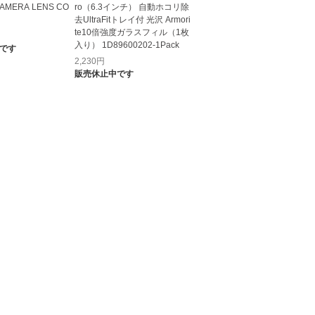
MERA LENS CO
ro（6.3インチ） 自動ホコリ除
去UltraFitトレイ付 光沢 Armori
te10倍強度ガラスフィル（1枚
入り） 1D89600202-1Pack
です
2,230
円
販売休止中です