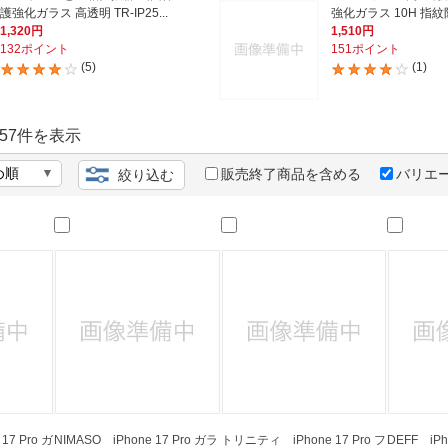
法
よくある質問・お問合せ
護強化ガラス 高透明 TR-IP25...
強化ガラス 10H 指紋防
1,320円
1,510円
I
132ポイント
151ポイント
ご利用規約
(5)
(1)
57
件を表示
E
販売終了商品を含める
バリエ
絞り込む
7 Pro ガ
NIMASO iPhone 17 Pro ガラ
トリニティ iPhone 17 Pro フ
DEFF iPh