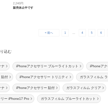
O...
2,240
円
販売休止中です
< 前へ
1
…
4
5
6
り込む
ナナ
iPhoneアクセサリー ブルーライトカット
iPhone
 貼付
iPhoneアクセサリー トリニティ
ガラスフィルム 
ナナ
iPhoneアクセサリー 貼付
ガラスフィルム クリア
ー iPhone17 Pro
ガラスフィルム ブルーライトカット