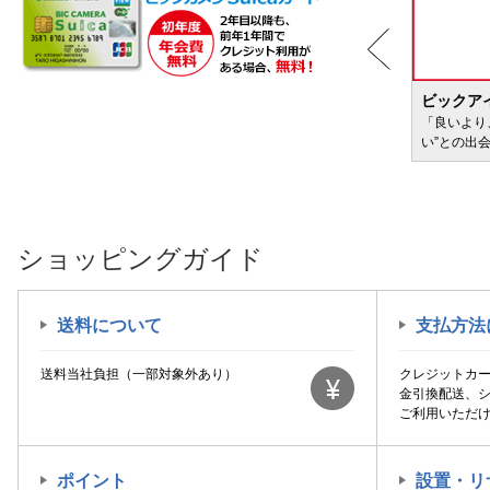
BIC WAVE
ビックア
サービ
「どきどき・わくわく」をさまざまなコンテン
「良いより
ツに載せてお届けします
い”との出
ショッピングガイド
送料について
支払方法
送料当社負担（一部対象外あり）
クレジットカ
金引換配送、
ご利用いただ
ポイント
設置・リ