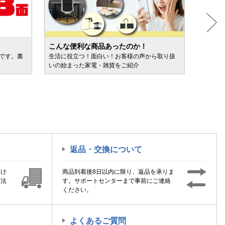
こんな便利な商品あったのか！
人気売
ルです。裏
生活に役立つ！面白い！お客様の声から取り扱
カテゴ
いの始まった家電・雑貨をご紹介
けます
返品・交換について
届け
商品到着後8日以内に限り、返品を承りま
方法
す。サポートセンターまで事前にご連絡
ください。
よくあるご質問