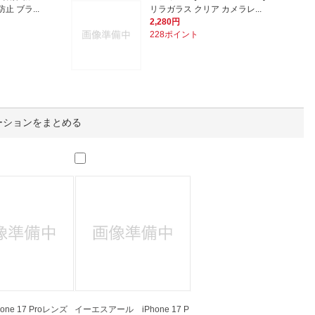
人窓口
止 ブラ...
リラガラス クリア カメラレ...
2,280円
R情報
228ポイント
nglish / 中文
ーションをまとめる
one 17 Proレンズ
イーエスアール iPhone 17 P