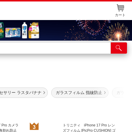
カート
店舗サービス
ット取り置き
ム
イントカードWEB登録
舗情報・店舗一覧
アクセサリー ラスタバナナ
ガラスフィルム 指紋防止
ガラスフ
取り寄せ品入荷状況照会
7 Pro カメラ
トリニティ iPhone 17 Pro レン
 角割れ防止
ズフィルム [PicPro CUSHION] ゴ