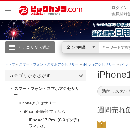
ログイン
会員登録(
カテゴリから選ぶ
全ての商品
こんにちは
トップ
スマートフォン・スマホアクセサリー
iPhoneアクセサリー
iPh
ログイン
iPho
カテゴリからさがす
新規会員登録
スマートフォン・スマホアクセサリ
貼付 ラスタバ
ー
iPhoneアクセサリー
会員メニュー
週間売れ
iPhone用保護フィルム
お買いもの履歴
iPhone17 Pro（6.3インチ）
閲覧履歴
フィルム