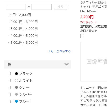
OVER’s｜オーバーズ
ラスフィルム 超か
~
PanzerGlass｜パンザグラス
キット付 硬度10H 高
P62FK/SCG
PGA｜ピージーエー
0円～2,000円
2,200円
Royal Monster｜ロイヤルモンス
2,001円～3,000円
220ポイント
ター
送料無料、
入荷次第
3,001円～4,000円
次回入荷未定
SUNEAST｜サンイースト
4,001円～5,000円
UAG｜URBAN ARMOR GEAR
5,001円～6,000円
イーエスアール｜ESR
6,001円～6,450円
もっと表示する
エアージェイ｜air-J
グルマンディーズ｜gourmandise
色
サンクレスト｜SUNCREST
ブラック
トリニティ｜Trinity
ホワイト
ラスタバナナ｜RastaBanana
グレー
トリニティ iPhone 
レイアウト｜rayout
ィルム [Cinematic G
シルバー
スとの相性抜群 ウ
ア ゴリラガラス 画
ブルー
ガラス 光沢 TR-IP25