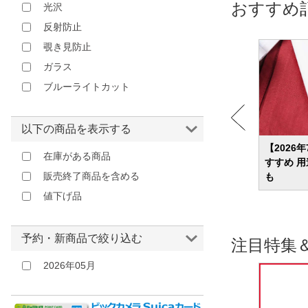
おすすめ
光沢
反射防止
覗き見防止
ガラス
ブルーライトカット
以下の商品を表示する
め33
【2026年】SIMフリースマホのおすすめ
【2026
在庫がある商品
いモノ
ランキング28選 高コスパモデルやハイエ
すすめ 
販売終了商品を含める
ンドモデルも紹介
も
値下げ品
予約・新商品で絞り込む
注目特集
2026年05月