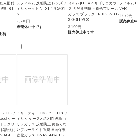
んたん貼付
スフィルム 反射防止 レンズフ
ィルム [FLEX 3D] ゴリラガラ
フィルム CA
透明 RT-
ィルムセット NI-G1-17CAG1-
ス のぞき見防止 複合フレーム
VER
S
ガラス ブラック TR-IP25M3-G
1,070
円
3-GOLPVCK
2,580
円
販売休止中
販売休止中です
3,100
円
販売休止中です
出荷
17 Proフ
トリニティ iPhone 17 Pro フ
lass] ケー
ィルム ケースとの相性抜群 ゴ
ルトラクリ
リラガラス 反射防止 黄色くな
面保護強化
いブルーライト低減 画面保護
M3-GLS-
強化ガラス TR-IP25M3-GLS-G