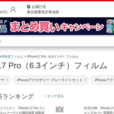
お届け先
無料)
東京都豊島区東池袋
商品をさがす
ランキングからさがす
ネ
one用保護フィルム
iPhone17 Pro（6.3インチ）フィルム
ne17 Pro（6.3インチ）フィル
カテゴリ一覧からさがす
ポ
店
ナナ
iPhoneアクセサリー ブルーライトカット
iPhone
お
お客様サポート
筋ランキング
すべて見る
ご利用ガイド
トリニティ iPhone 17 Pro フィ
ELECOM iPhone 1
ルム ケースとの相性抜群 画面保
レンズカバー 高透明