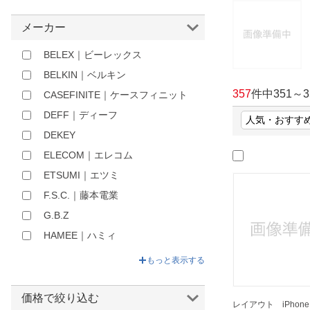
ほしいもの
メーカー
お知らせ
BELEX｜ビーレックス
BELKIN｜ベルキン
357
件中
351
～
3
CASEFINITE｜ケースフィニット
DEFF｜ディーフ
DEKEY
ELECOM｜エレコム
ETSUMI｜エツミ
F.S.C.｜藤本電業
G.B.Z
HAMEE｜ハミィ
MSソリューションズ｜MS
もっと表示する
Solutions
NIMASO｜ニマソ
価格で絞り込む
レイアウト iPhone 1