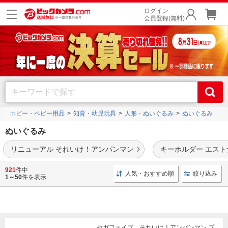
ログイン
会員登録(無料)
ゃ・ホビー・ベビー用品
知育・幼児玩具
人形・ぬいぐるみ
ぬいぐるみ
ぬいぐるみ
リニューアル それいけ！アンパンマン
キーホルダー エストナ
アンパンマン
や
くまのプーさん
、
シナぷしゅ
、
電池で動く動物のぬいぐるみ
などを豊
921
件中
人気・おすすめ順
絞り込み
富に品揃え。
1～50
件を表示
セガフェイブ それいけ！アンパンマン プ