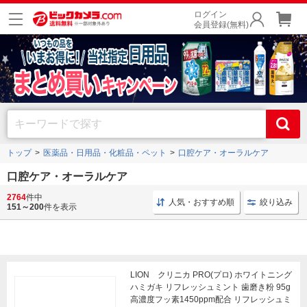
ログイン
会員登録(無料)
トップ
医薬品・日用品・化粧品・ペット
口腔ケア・オーラルケア
口腔ケア・オーラルケア
2764
件中
歯ブラシ オーラルケア
歯磨き粉 オーラルケア
歯ブ
人気・おすすめ順
絞り込み
151～200
件を表示
LION クリニカ PRO(プロ) ホワイトニング
ハミガキ リフレッシュミント 歯磨き粉 95g
高濃度フッ素1450ppm配合 リフレッシュミ