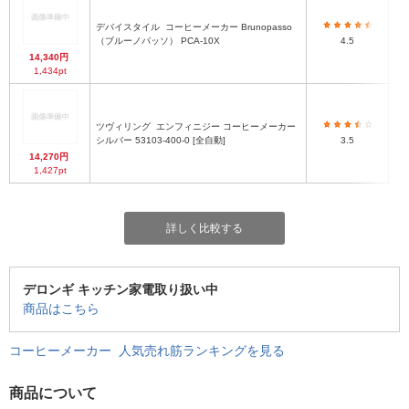
デバイスタイル
コーヒーメーカー Brunopasso
（ブルーノパッソ） PCA-10X
4.5
14,340円
1,434pt
ツヴィリング
エンフィニジー コーヒーメーカー
3
シルバー 53103-400-0 [全自動]
3.5
14,270円
1,427pt
詳しく比較する
デロンギ キッチン家電取り扱い中
商品はこちら
コーヒーメーカー 人気売れ筋ランキングを見る
商品について