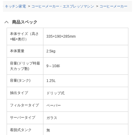
キッチン家電
コーヒーメーカー・エスプレッソマシン
コーヒーメーカー
商品スペック
本体サイズ（高さ
335×190×285mm
×幅×奥行）
本体重量
2.5kg
容量(ドリップ時最
9～10杯
大カップ数)
容量(タンク)
1.25L
抽出タイプ
ドリップ式
フィルタータイプ
ペーパー
サーバータイプ
ガラス
着脱式タンク
無