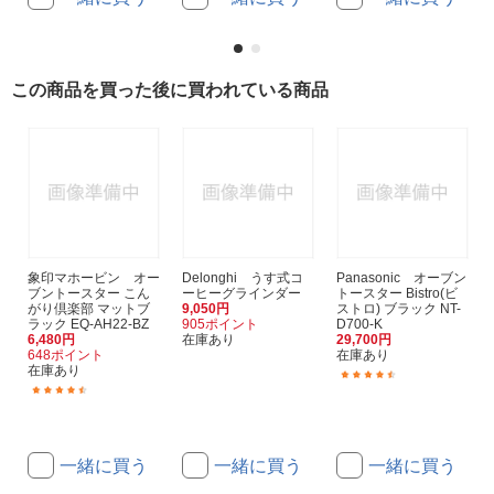
この商品を買った後に買われている商品
象印マホービン オー
Delonghi うす式コ
Panasonic オーブン
ブントースター こん
ーヒーグラインダー
トースター Bistro(ビ
がり倶楽部 マットブ
9,050円
ストロ) ブラック NT-
ラック EQ-AH22-BZ
905ポイント
D700-K
6,480円
在庫あり
29,700円
648ポイント
在庫あり
在庫あり
(192)
(157)
一緒に買う
一緒に買う
一緒に買う