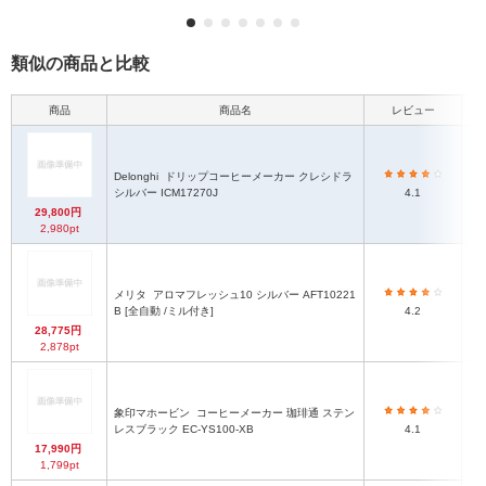
類似の商品と比較
商品
商品名
レビュー
本
Delonghi
ドリップコーヒーメーカー クレシドラ
シルバー ICM17270J
4.1
29,800円
2,980pt
メリタ
アロマフレッシュ10 シルバー AFT10221
B [全自動 /ミル付き]
4.2
28,775円
2,878pt
象印マホービン
コーヒーメーカー 珈琲通 ステン
レスブラック EC-YS100-XB
4.1
17,990円
1,799pt