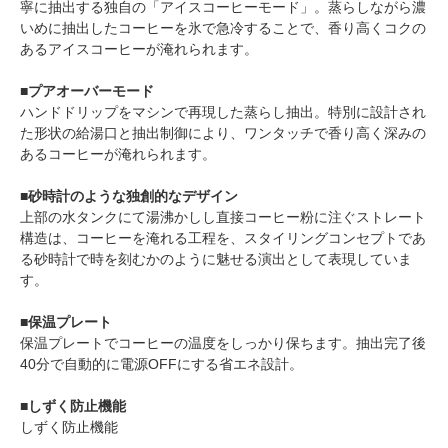
寧に抽出する独自の「アイスコーヒーモード」。蒸らしながら濃
いめに抽出したコーヒーを氷で急冷することで、香り高くコクの
あるアイスコーヒーが淹れられます。
■プアオーバーモード
ハンドドリップをマシンで再現した蒸らし抽出。特別に設計され
た形状の給湯口と抽出制御により、ワンタッチで香り高く深みの
あるコーヒーが淹れられます。
■砂時計のような独創的なデザイン
上部の水タンクにて湯沸かしし直接コーヒー粉に注ぐストレート
構造は、コーヒーを淹れる工程を、スタイリングコンセプトであ
る砂時計で時を刻むかのように魅せる演出として表現していま
す。
■保温プレート
保温プレートでコーヒーの温度をしっかり保ちます。抽出完了後
40分で自動的に電源OFFにする省エネ設計。
■しずく防止機能
しずく防止機能