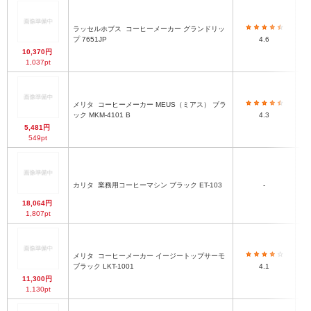
ラッセルホブス
コーヒーメーカー グランドリッ
プ 7651JP
4.6
10,370円
1,037pt
メリタ
コーヒーメーカー MEUS（ミアス） ブラ
ック MKM-4101 B
4.3
5,481円
549pt
カリタ
業務用コーヒーマシン ブラック ET-103
-
18,064円
1,807pt
メリタ
コーヒーメーカー イージートップサーモ
ブラック LKT-1001
4.1
11,300円
1,130pt