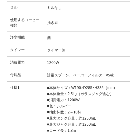
ミル
ミルなし
使用するコーヒー
挽き豆
種類
浄水機能
無
タイマー
タイマー無
消費電力
1200W
付属品
計量スプーン、ペーパーフィルター×5枚
仕様1
■本体サイズ：W190×D285×H335（mm）
■本体重量：2.5kg（ガラスジャグ含む）
■消費電力：1200W
■色：シルバー
■抽出杯数：2～10杯
■最大タンク容量：約1250mL
■最大ジャグ容量：約1250mL
■コード長：1.8m