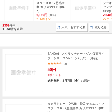
スターズTCG 悪感謝
デッキ
祭 カリスマBEST(BO
センブル
X)
c Begi
6,160円
2,640
（税込）
616ポイント
27ポ
2352
件中
人気・おすすめ順
絞り込み
1～50
件を表示
BANDAI スクラッチカードダス 仮面ライ
ダーシリーズ Vol.1（パック）【単品】
(2)
50円
1ポイント
送料無料、8月7日（金）
お届け
タカラトミー DM26－EX2 デュエル・マ
スターズTCG 悪感謝祭 カリスマBEST(BO