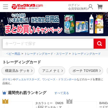
ログイン
会員登録(無料)
ー・ベビー用品
トレーディングカード・スリーブ
トレーディングカード
トレーディングカード
構築済み デッキ
アニメ ナミ
ポーチ TOYGER
ポケモン
や
デュエルマスターズ
、
ワンピース・ドラゴンボール
などのカードを豊富に
品揃え。
週間売れ筋ランキング
すべて見る
タカラトミー DM26
BAN
－EX2 デュエル・マ
ードゲ