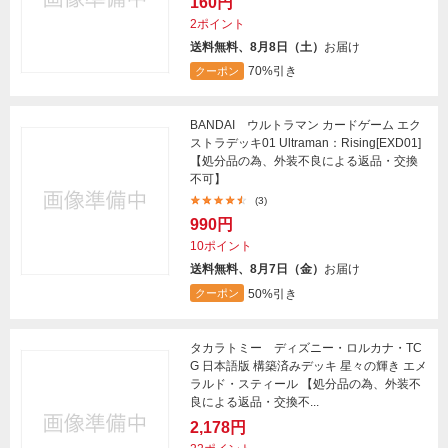
160円
2ポイント
送料無料、8月8日（土）
お届け
70%引き
クーポン
BANDAI ウルトラマン カードゲーム エク
ストラデッキ01 Ultraman：Rising[EXD01]
【処分品の為、外装不良による返品・交換
不可】
(3)
990円
10ポイント
送料無料、8月7日（金）
お届け
50%引き
クーポン
タカラトミー ディズニー・ロルカナ・TC
G 日本語版 構築済みデッキ 星々の輝き エメ
ラルド・スティール 【処分品の為、外装不
良による返品・交換不...
2,178円