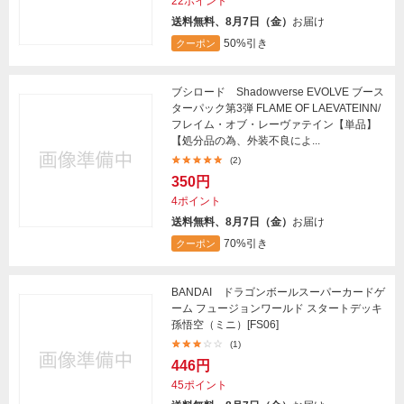
22ポイント
送料無料、8月7日（金）
お届け
50%引き
クーポン
ブシロード Shadowverse EVOLVE ブース
ターパック第3弾 FLAME OF LAEVATEINN/
フレイム・オブ・レーヴァテイン【単品】
【処分品の為、外装不良によ...
(2)
350円
4ポイント
送料無料、8月7日（金）
お届け
70%引き
クーポン
BANDAI ドラゴンボールスーパーカードゲ
ーム フュージョンワールド スタートデッキ
孫悟空（ミニ）[FS06]
(1)
446円
45ポイント