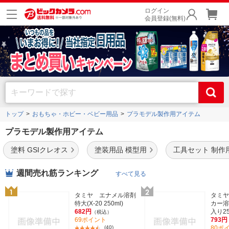
ログイン
会員登録(無料)
トップ
おもちゃ・ホビー・ベビー用品
プラモデル製作用アイテム
プラモデル製作用アイテム
塗料 GSIクレオス
塗装用品 模型用
工具セット 制作
週間売れ筋ランキング
すべて見る
タミヤ エナメル溶剤
タミヤ
特大(X-20 250ml)
カー溶
682円
入り25
（税込）
69ポイント
793円
(40)
80ポ