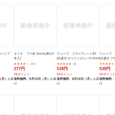
mパイプ
タミヤ プラ材 3mm丸棒(10
ウェーブ プラ=プレートB5
ウェーブ 
本入)
[目盛付:ホワイト]グレー0.3mm
[目盛付:ブ
(15)
(4)
277円
539円
539円
28ポイント
54ポイント
54ポイン
（月）
お届
送料無料、
8月10日（月）
お届
送料無料、
8月10日（月）
お届
送料無料、
け
け
け