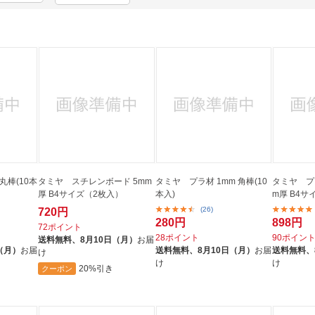
法
よくある質問・お問合せ
I
ご利用規約
E
丸棒(10本
タミヤ スチレンボード 5mm
タミヤ プラ材 1mm 角棒(10
タミヤ プラ
厚 B4サイズ（2枚入）
本入)
m厚 B4サイ
(26)
720円
280円
898円
72ポイント
28ポイント
90ポイン
送料無料、
8月10日（月）
お届
（月）
お届
送料無料、
8月10日（月）
お届
送料無料、
け
け
け
20%引き
クーポン