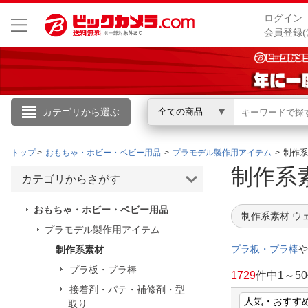
ログイン
会員登録(
カテゴリから選ぶ
全ての商品
こんにちは
トップ
おもちゃ・ホビー・ベビー用品
プラモデル製作用アイテム
制作系
ログイン
制作
カテゴリからさがす
新規会員登録
おもちゃ・ホビー・ベビー用品
制作系素材 ウ
プラモデル製作用アイテム
会員メニュー
プラ板・プラ棒
や
制作系素材
プラ板・プラ棒
お買いもの履歴
1729
件中
1
～
50
接着剤・パテ・補修剤・型
閲覧履歴
取り