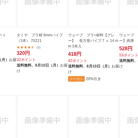
ート
タミヤ プラ材 8mmパイプ
ウェーブ プラ=材料【グレ
ウェーブ 
（3本） 70221
ー】 長方形パイプ 7 ｘ 14 m
ー】肉厚 1
m 3本入
(3)
528円
320円
418円
53ポイン
（月）
お届
32ポイント
42ポイント
送料無料、
送料無料、
8月10日（月）
お届
送料無料、
8月10日（月）
お届
け
け
け
20%引き
クーポン