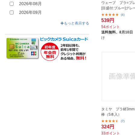
プラモ向上委員会｜PLAMOKOJO
ウェーブ プラ=プレ
2026年08月
[目盛付:ブルー]グレー
ホビージャパン｜Hobby JAPAN
2026年09月
(4)
ホビーベースイエローサブマリン
539円
2026年12月
もっと表示する
｜HOBBY BASE Yellow
54ポイント
Submarine
送料無料、
8月10日
け
マックスファクトリー｜MAX
FACTORY
ミネシマ｜MINESHIMA
モデルカステン｜MODELKASTEN
モノクローム｜MONO CHROME
ロックペイント｜ROCK PAINT
ワンダーウェイ商事｜wonderway
三木化学工業｜MIKI CHEMICAL
INDUSTRIES
タミヤ プラ材3m
井上工具｜Inoue kougu
棒（5本入）
京商｜KYOSHO
(7)
324円
光栄堂｜KOEIDO
33ポイント