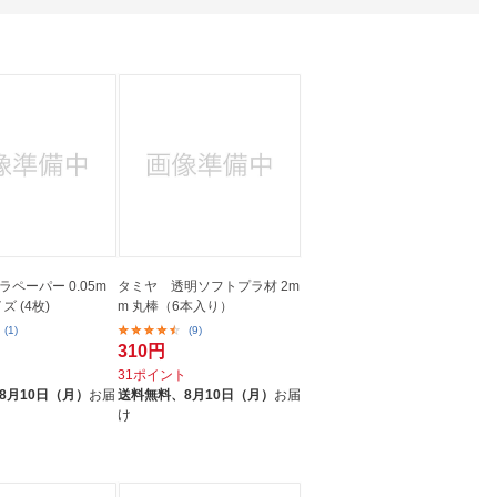
人窓口
R情報
nglish / 中文
ペーパー 0.05m
タミヤ 透明ソフトプラ材 2m
ズ (4枚)
m 丸棒（6本入り）
(1)
(9)
310円
ト
31ポイント
8月10日（月）
お届
送料無料、
8月10日（月）
お届
け