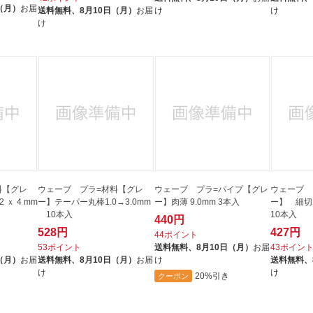
（月）
お届
送料無料、
8月10日（月）
お届
け
け
け
料【グレ
ウェーブ プラ=材料【グレ
ウェーブ プラ=パイプ【グレ
ウェーブ 
ー】テーパー丸棒1.0→3.0mm
ー】肉薄 9.0mm 3本入
ー】 細切り板 1
10本入
10本入
440円
528円
427円
44ポイント
53ポイント
送料無料、
8月10日（月）
お届
43ポイン
（月）
お届
送料無料、
8月10日（月）
お届
け
送料無料、
け
け
20%引き
クーポン