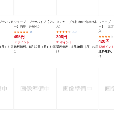
プラバンB
ウェーブ プラ=パイプ【グレ
タミヤ プラ材 5mm角棒(6本
ウェーブ 
ー】肉厚 外径4.0
入)
ー】 正方形
入
(1)
(18)
495円
308円
420円
50ポイント
31ポイント
（月）
お届
送料無料、
8月10日（月）
お届
送料無料、
8月10日（月）
お届
42ポイン
け
け
送料無料、
け