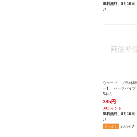
大阪プラスチックモデル｜Osaka
送料無料、
8月10日
け
plastic models
山崎産業｜THE YAMAZAKI
CORPORATION
日新レジン｜NISSIN RESIN
木村バルサ｜KIMURA BALSA
童友社｜DOYUSHA
箱庭技研｜hakoniwa gikem
長谷川製作所｜Hasegawa
青島文化｜AOSHIMA
ウェーブ プラ=材
ー】 ハーフパイプ 2 ｘ 4 mm
5本入
385円
39ポイント
送料無料、
8月10日
け
20%引き
クーポン