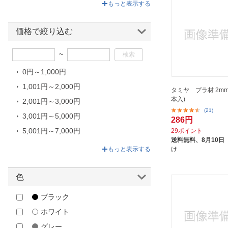
muto｜武藤
もっと表示する
Spirit of Wonder
SUN UP｜サンアップ
価格で絞り込む
アドラーズネスト｜Adlers Nest
~
アルテコ｜ALTECO
0円～1,000円
ウェーブ｜WAVE
1,001円～2,000円
ガイアノーツ｜Gaianotes
タミヤ プラ材 2mm
本入)
2,001円～3,000円
クツワ｜KUTSUWA
(21)
3,001円～5,000円
グッドスマイルカンパニー｜
286円
GOOD SMILE COMPANY
5,001円～7,000円
29ポイント
送料無料、
8月10日
ケミテック｜CHEMITECH
7,001円～15,940円
もっと表示する
け
コトブキヤ｜壽屋
ゴッドハンド｜GodHand
色
スジボリ堂｜Sujiborido
ブラック
スパイス｜SPICE
ホワイト
セメダイン｜CEMEDINE
グレー