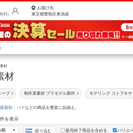
お届け先
無料)
東京都豊島区東池袋
商品をさがす
ランキングからさがす
ネ
素材
系素材
カテゴリ一覧からさがす
ポ
店
ェーブ
制作系素材 プラモデル製作
モデリング コトブキヤ
お
接着剤・パテ
などの商品を豊富に品揃え。
お客様サポート
件を表示
ご利用ガイド
販売終了商品を含める
バリエ
絞り込む