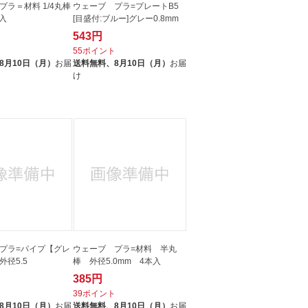
プラ＝材料 1/4丸棒
ウェーブ プラ=プレートB5
本入
[目盛付:ブルー]グレー0.8mm
543円
ト
55ポイント
8月10日（月）
お届
送料無料、
8月10日（月）
お届
け
プラ=パイプ【グレ
ウェーブ プラ=材料 半丸
径5.5
棒 外径5.0mm 4本入
385円
ト
39ポイント
8月10日（月）
お届
送料無料、
8月10日（月）
お届