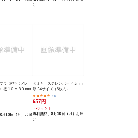
け
プラ=材料【グレ
タミヤ スチレンボード 1mm
.0 ｘ 8.0 mm
厚 B4サイズ（6枚入）
(4)
657円
66ポイント
ト
送料無料、
8月10日（月）
お届
8月10日（月）
お届
け