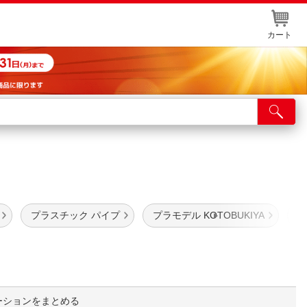
カート
店舗サービス
ット取り置き
イントカードWEB登録
舗情報・店舗一覧
プラスチック パイプ
プラモデル KOTOBUKIYA
プ
取り寄せ品入荷状況照会
ーションをまとめる