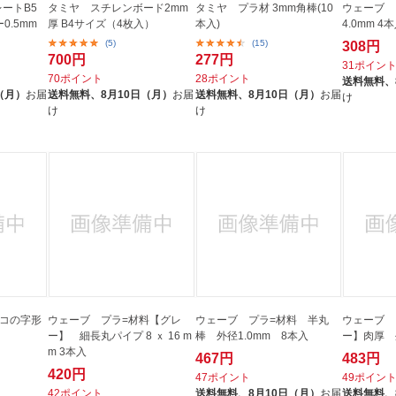
ートB5
タミヤ スチレンボード2mm
タミヤ プラ材 3mm角棒(10
ウェーブ 
0.5mm
厚 B4サイズ（4枚入）
本入)
4.0mm 4
(5)
(15)
308円
700円
277円
31ポイン
70ポイント
28ポイント
送料無料、
（月）
お届
送料無料、
8月10日（月）
お届
送料無料、
8月10日（月）
お届
け
け
け
mコの字形
ウェーブ プラ=材料【グレ
ウェーブ プラ=材料 半丸
ウェーブ 
ー】 細長丸パイプ 8 ｘ 16 m
棒 外径1.0mm 8本入
ー】肉厚 外
m 3本入
467円
483円
420円
47ポイント
49ポイン
42ポイント
送料無料、
8月10日（月）
お届
送料無料、