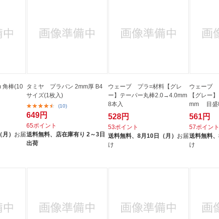
 角棒(10
タミヤ プラバン 2mm厚 B4
ウェーブ プラ=材料【グレ
ウェーブ 
サイズ(1枚入)
ー】テーパー丸棒2.0→4.0mm
【グレー】
8本入
mm 目盛
(10)
649円
528円
561円
65ポイント
53ポイント
57ポイン
（月）
お届
送料無料、
店在庫有り 2～3日
送料無料、
8月10日（月）
お届
送料無料、
出荷
け
け