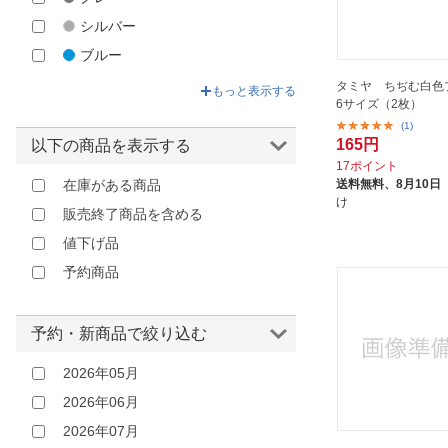
タミヤ｜TAMIYA
シルバー
ダイセルファインケム｜DAICEL
ブルー
FINECHEM
グリーン
タミヤ ちぢむ白色
トライデント｜TRIDENT
もっと表示する
6サイズ（2枚）
ベージュ
ドイツレベル｜Revell GmbH
(1)
イエロー
165円
ハイキューパーツ｜HIQ PARTS
以下の商品を表示する
17ポイント
ゴールド
バンダイスピリッツ｜BANDAI
送料無料、
8月10日
在庫がある商品
SPIRITS
オレンジ
け
販売終了商品を含める
パジコ｜PADICO
ブラウン
値下げ品
パルモ｜Palmo
レッド
予約商品
ピットロード｜PIT-ROAD
ピンク
ピーエムオフィスエー｜P.M
パープル
OfficeA
予約・新商品で絞り込む
クリア
フィニッシャーズ｜Finishers
2026年05月
その他
フジミ模型｜FUJIMI
2026年06月
プラッツ｜PLATZ
2026年07月