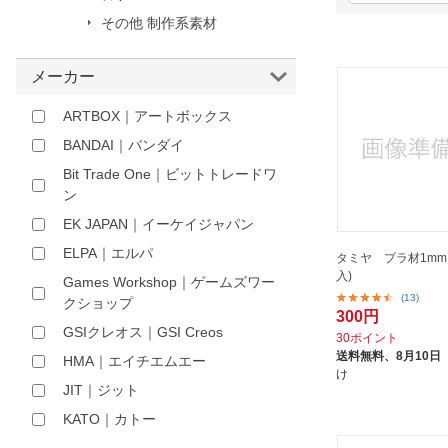
その他 制作系素材
ほしいもの
お知らせ
メーカー
ARTBOX｜アートボックス
BANDAI｜バンダイ
Bit Trade One｜ビットトレードワ
ン
EK JAPAN｜イーケイジャパン
ELPA｜エルパ
タミヤ プラ材1mm
入)
Games Workshop｜ゲームズワー
(13)
クショップ
300円
GSIクレオス｜GSI Creos
30ポイント
送料無料、
8月10日
HMA｜エイチエムエー
け
JIT｜ジット
KATO｜カトー