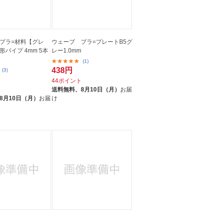
プラ=材料【グレ
ウェーブ プラ=プレートB5グ
パイプ 4mm 5本
レー1.0mm
(1)
438円
(3)
44ポイント
ト
送料無料、
8月10日（月）
お届
8月10日（月）
お届
け