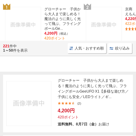
グローチャー 子供か
京商 
ら大人まで楽しめる！
えもん
魔法のように美しく光
4,220
って飛ぶ、フライング
422
ボールGe...
4,200円
（税込）
420ポイント
(2)
221
件中
人気・おすすめ順
絞り込み
1～50
件を表示
グローチャー 子供から大人まで楽しめ
る！魔法のように美しく光って飛ぶ、フラ
イングボールGeeUFO X1【多様な遊び方／
子供にも安全／LEDライト／ギ...
(2)
4,200円
420ポイント
送料無料、8月7日（金）
お届け