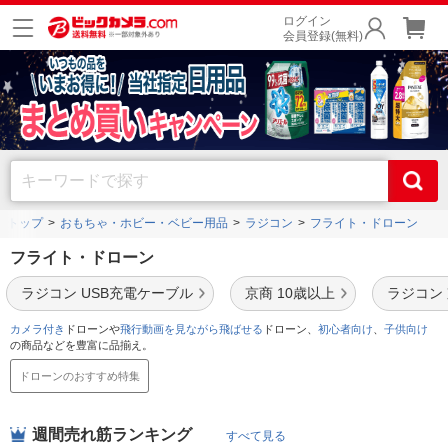
ログイン
会員登録(無料)
トップ
おもちゃ・ホビー・ベビー用品
ラジコン
フライト・ドローン
フライト・ドローン
ラジコン USB充電ケーブル
京商 10歳以上
ラジコン
カメラ付き
ドローンや
飛行動画を見ながら飛ばせる
ドローン、
初心者向け
、
子供向け
の商品などを豊富に品揃え。
ドローンのおすすめ特集
週間売れ筋ランキング
すべて見る