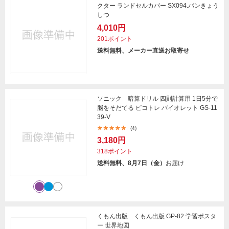
クター ランドセルカバー SX094.パンきょう
しつ
4,010円
201ポイント
送料無料、メーカー直送お取寄せ
ソニック 暗算ドリル 四則計算用 1日5分で
脳をそだてる ピコトレ バイオレット GS-11
39-V
(4)
3,180円
318ポイント
送料無料、8月7日（金）
お届け
くもん出版 くもん出版 GP-82 学習ポスタ
ー 世界地図