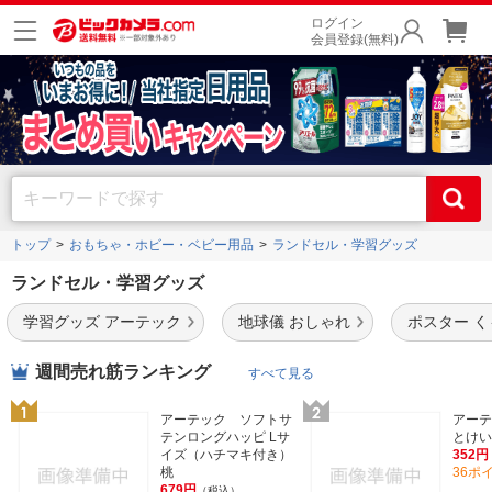
ログイン
会員登録(無料)
トップ
おもちゃ・ホビー・ベビー用品
ランドセル・学習グッズ
ランドセル・学習グッズ
学習グッズ アーテック
地球儀 おしゃれ
ポスター 
週間売れ筋ランキング
すべて見る
アーテック ソフトサ
アーテ
テンロングハッピ Lサ
とけい 
イズ（ハチマキ付き）
352円
桃
36ポ
679円
（税込）