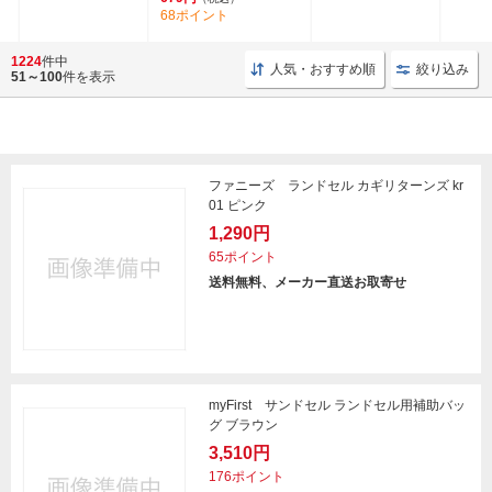
68ポイント
1224
件中
人気・おすすめ順
絞り込み
51～100
件を表示
ファニーズ ランドセル カギリターンズ kr
01 ピンク
1,290円
65ポイント
送料無料、メーカー直送お取寄せ
myFirst サンドセル ランドセル用補助バッ
グ ブラウン
3,510円
176ポイント