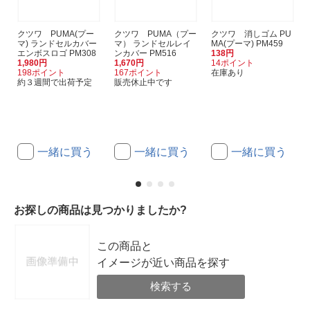
クツワ PUMA(プー
クツワ PUMA（プー
クツワ 消しゴム PU
マ) ランドセルカバー
マ） ランドセルレイ
MA(プーマ) PM459
エンボスロゴ PM308
ンカバー PM516
138円
1,980円
1,670円
14ポイント
198ポイント
167ポイント
在庫あり
約３週間で出荷予定
販売休止中です
一緒に買う
一緒に買う
一緒に買う
お探しの商品は見つかりましたか?
この商品と
イメージが近い商品を探す
検索する