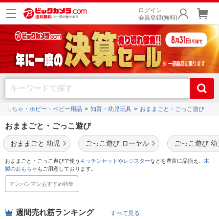
ログイン
会員登録(無料)
おもちゃ・ホビー・ベビー用品
知育・幼児玩具
おままごと・ごっこ遊び
おままごと・ごっこ遊び
おままごと 幼児
ごっこ遊び ローヤル
ごっこ遊び 幼
おままごと・ごっこ遊びで使う
キッチンセット
や
レジスター
などを豊富に品揃え。
木
製のおもちゃ
もご用意しております。
アンパンマンおすすめ特集
週間売れ筋ランキング
すべて見る