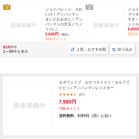
ジョイパレット それ
ジョイ
いけ！アンパンマン
マリオ
まいどおおきに！アン
すき！
パンマンの大玉ノリノ
ンドル
リ♪たこ...
6,050
5,640円
605
（税込）
564ポイント
814
件中
人気・おすすめ順
絞り込み
1～50
件を表示
セガフェイブ おさつスイスイ！セルフで
ピピッ♪ アンパンマンレジスター
(37)
7,980円
798ポイント
送料無料、8月9日（日）
お届け