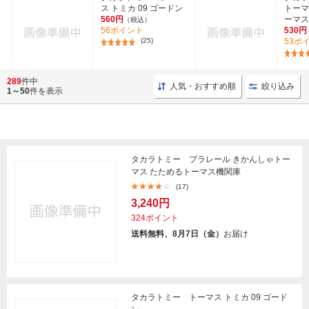
ス トミカ 09 ゴードン
トーマ
560円
ーマス
（税込）
56ポイント
530円
(25)
53ポ
289
件中
人気・おすすめ順
絞り込み
1～50
件を表示
タカラトミー プラレール きかんしゃトー
マス たためるトーマス機関庫
(17)
3,240円
324ポイント
送料無料、8月7日（金）
お届け
タカラトミー トーマス トミカ 09 ゴード