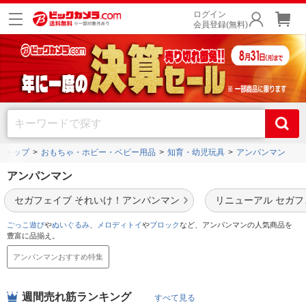
ログイン
会員登録(無料)
トップ
おもちゃ・ホビー・ベビー用品
知育・幼児玩具
アンパンマン
アンパンマン
セガフェイブ それいけ！アンパンマン
リニューアル セガフ
ごっこ遊び
や
ぬいぐるみ
、
メロディトイ
や
ブロック
など、アンパンマンの人気商品を
豊富に品揃え。
アンパンマンおすすめ特集
週間売れ筋ランキング
すべて見る