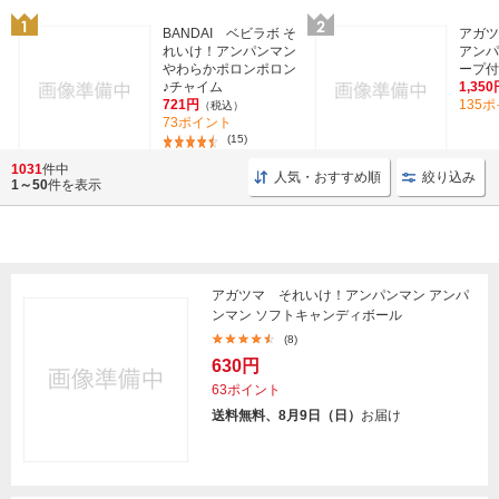
BANDAI ベビラボ そ
アガツ
れいけ！アンパンマン
アンパ
やわらかポロンポロン
ープ付
♪チャイム
1,350
721円
135
（税込）
73ポイント
(15)
1031
件中
人気・おすすめ順
絞り込み
1～50
件を表示
アガツマ それいけ！アンパンマン アンパ
ンマン ソフトキャンディボール
(8)
630円
63ポイント
送料無料、8月9日（日）
お届け