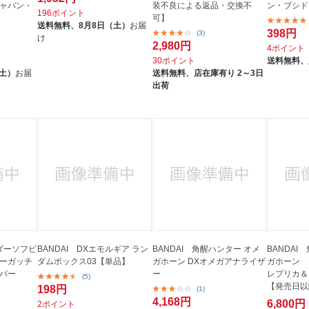
ギャバン・
装不良による返品・交換不
ン・ブシド
196ポイント
可】
送料無料、
8月8日（土）
お届
398円
(3)
け
2,980円
4ポイント
30ポイント
送料無料、
（土）
お届
送料無料、
店在庫有り 2～3日
出荷
イダーソフビ
BANDAI DXエモルギア ラン
BANDAI 角醒ハンター オメ
BANDAI
ダーガッチ
ダムボックス03【単品】
ガホーン DXオメガアナライザ
ガホーン 
ッパー
ー
レプリカ＆
(5)
【発売日以
198円
(1)
4,168円
6,800円
2ポイント