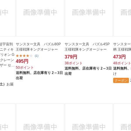
 超宇宙刑
サンスター文具 パズル80P
サンスター文具 パズル45P
サンスター
ィニティキ
王様戦隊キングオージャー
王様戦隊キングオージャー
柄 王様戦
リオン G
(1)
379円
473円
ンクレーン
495円
38ポイント
48ポイン
ザー セッ
50ポイント
送料無料、
店在庫有り 2～3日
送料無料、
送料無料、
店在庫有り 2～3日
出荷
け
出荷
クーポン
（土）
お届