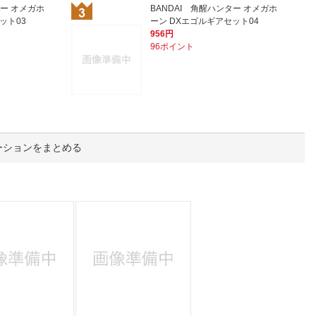
人窓口
ター オメガホ
BANDAI 角醒ハンター オメガホ
ット03
ーン DXエゴルギアセット04
R情報
956円
96ポイント
nglish / 中文
ーションをまとめる