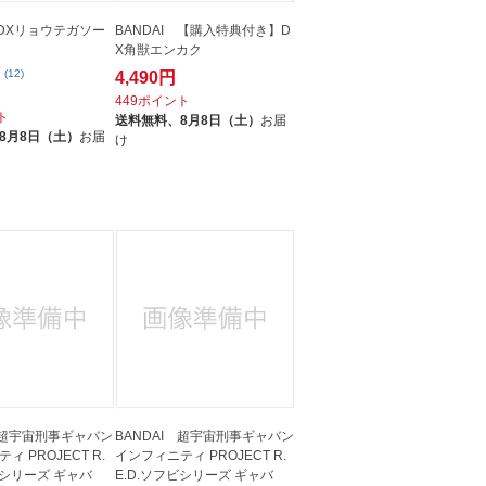
 DXリョウテガソー
BANDAI 【購入特典付き】D
X角獣エンカク
(12)
4,490円
449ポイント
ト
送料無料、
8月8日（土）
お届
8月8日（土）
お届
け
I 超宇宙刑事ギャバン
BANDAI 超宇宙刑事ギャバン
ィ PROJECT R.
インフィニティ PROJECT R.
ビシリーズ ギャバ
E.D.ソフビシリーズ ギャバ