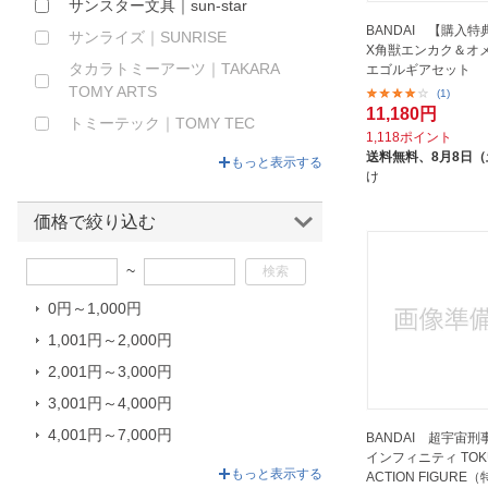
サンスター文具｜sun-star
BANDAI 【購入特
サンライズ｜SUNRISE
X角獣エンカク＆オ
タカラトミーアーツ｜TAKARA
エゴルギアセット
TOMY ARTS
(1)
11,180円
トミーテック｜TOMY TEC
1,118ポイント
ニトロプラス｜Nitroplus
送料無料、
8月8日
もっと表示する
け
ハピネット｜Happinet
バンダイスピリッツ｜BANDAI
価格で絞り込む
SPIRITS
~
バンダイナムコヌイ｜Bandai
Namco Nui
0円～1,000円
フジミ模型｜FUJIMI
1,001円～2,000円
マルカ｜MARUKA
2,001円～3,000円
メガハウス｜MegaHouse
3,001円～4,000円
メディアファクトリー｜MEDIA
4,001円～7,000円
BANDAI 超宇宙
FACTORY
インフィニティ TOK
7,001円～16,008円
もっと表示する
メディコムトイ｜MEDICOM TOY
ACTION FIGUR