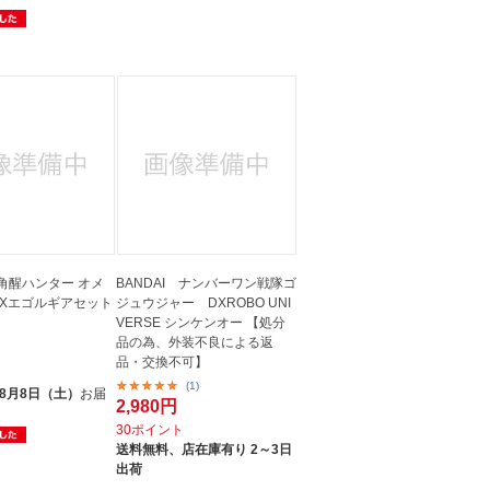
 角醒ハンター オメ
BANDAI ナンバーワン戦隊ゴ
DXエゴルギアセット
ジュウジャー DXROBO UNI
VERSE シンケンオー 【処分
品の為、外装不良による返
品・交換不可】
ト
(1)
8月8日（土）
お届
2,980円
30ポイント
送料無料、
店在庫有り 2～3日
出荷