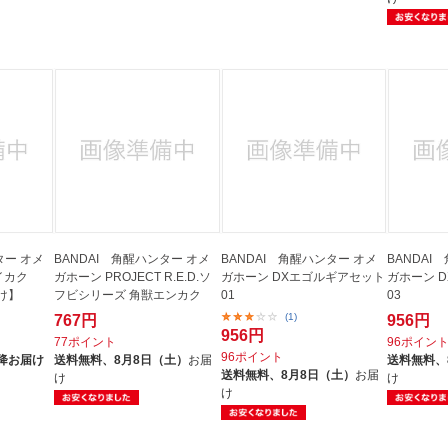
ター オメ
BANDAI 角醒ハンター オメ
BANDAI 角醒ハンター オメ
BANDAI
イカク
ガホーン PROJECT R.E.D.ソ
ガホーン DXエゴルギアセット
ガホーン 
け】
フビシリーズ 角獣エンカク
01
03
(1)
767円
956円
956円
77ポイント
96ポイン
96ポイント
降お届け
送料無料、
8月8日（土）
お届
送料無料、
送料無料、
8月8日（土）
お届
け
け
け