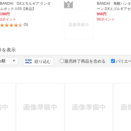
法
よくある質問・お問合せ
BANDAI DXエモルギア ランダ
BANDAI 角醒ハン
ムボックス03【単品】
ーン DXエゴルギアセ
I
198円
956円
ご利用規約
2ポイント
96ポイント
(5)
E
件を表示
販売終了商品を含める
バリエ
絞り込む