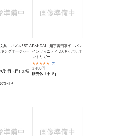
文具 パズル65P A
BANDAI 超宇宙刑事ギャバン
隊キングオージャー
インフィニティ DXギャバリオ
ントリガー
(2)
ト
3,480
円
8月9日（日）
お届
販売休止中です
20%引き