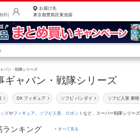
お届け先
無料)
東京都豊島区東池袋
商品をさがす
ランキングからさがす
ネ
ャバン・戦隊シリーズ
事ギャバン・戦隊シリーズ
カテゴリ一覧からさがす
ポ
店
日
DX フィギュア
ソフビ バンダイ
ソフビ人形 東映
お
ッズ
や
フィギュア
、
ソフビ人形
、
ロボット
など、スーパー戦隊シリーズ
お客様サポート
筋ランキング
すべて見る
ご利用ガイド