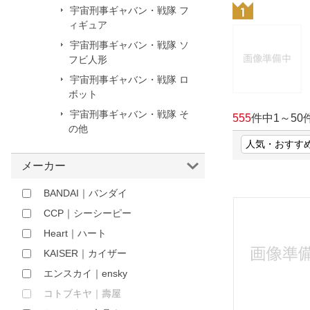
宇宙刑事ギャバン・戦隊 フ
ほしいもの
ィギュア
お知らせ
宇宙刑事ギャバン・戦隊 ソ
フビ人形
宇宙刑事ギャバン・戦隊 ロ
ボット
宇宙刑事ギャバン・戦隊 そ
555
件中
1
～
50
の他
メーカー
BANDAI｜バンダイ
CCP｜シーシーピー
Heart｜ハート
KAISER｜カイザー
エンスカイ｜ensky
コトブキヤ｜壽屋