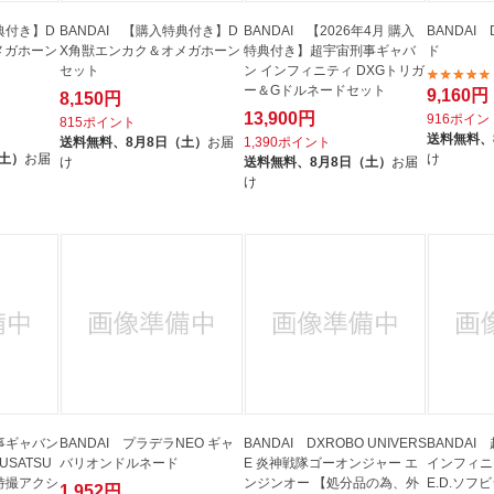
典付き】D
BANDAI 【購入特典付き】D
BANDAI 【2026年4月 購入
BANDAI
メガホーン
X角獣エンカク＆オメガホーン
特典付き】超宇宙刑事ギャバ
ド
セット
ン インフィニティ DXGトリガ
ー＆Gドルネードセット
9,160円
8,150円
13,900円
916ポイン
815ポイント
送料無料、
送料無料、
8月8日（土）
お届
1,390ポイント
（土）
お届
け
け
送料無料、
8月8日（土）
お届
け
刑事ギャバン
BANDAI プラデラNEO ギャ
BANDAI DXROBO UNIVERS
BANDA
USATSU
バリオンドルネード
E 炎神戦隊ゴーオンジャー エ
インフィニテ
E（特撮アクシ
ンジンオー 【処分品の為、外
E.D.ソフ
1,952円