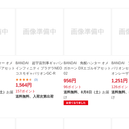
ター オメ
BANDAI 超宇宙刑事ギャバン
BANDAI 角醒ハンター オメ
BANDAI
ギアセット
インフィニティ プラデラNEO
ガホーン DXエゴルギアセット
バリオンセ
コスモギャバリオンGC-R
02
オンレーザ
(3)
956円
1,251円
1,564円
96ポイント
126ポイン
157ポイント
（土）
お届
送料無料、
8月8日（土）
お届
送料無料、
送料無料、
入荷次第出荷
け
け