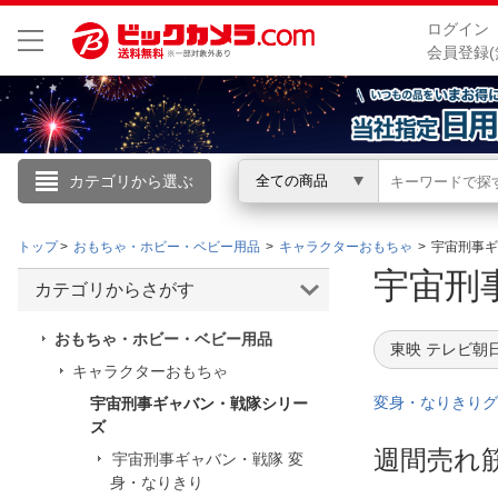
ログイン
会員登録(
カテゴリから選ぶ
全ての商品
こんにちは
トップ
おもちゃ・ホビー・ベビー用品
キャラクターおもちゃ
宇宙刑事ギ
ログイン
宇宙刑
カテゴリからさがす
新規会員登録
おもちゃ・ホビー・ベビー用品
東映 テレビ朝
キャラクターおもちゃ
会員メニュー
変身・なりきりグ
宇宙刑事ギャバン・戦隊シリー
ズ
お買いもの履歴
週間売れ
宇宙刑事ギャバン・戦隊 変
閲覧履歴
身・なりきり