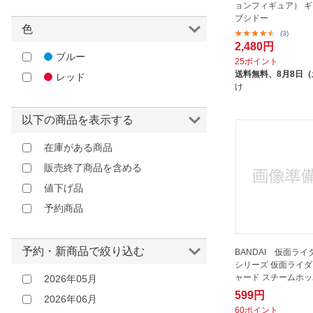
ョンフィギュア） 
やまと｜YAMATO
ブシドー
色
ラングスジャパン｜RANGS
(3)
2,480円
JAPAN
ブルー
25ポイント
丸昌｜MARUSHO
送料無料、
8月8日
レッド
け
以下の商品を表示する
在庫がある商品
販売終了商品を含める
値下げ品
予約商品
予約・新商品で絞り込む
BANDAI 仮面ラ
シリーズ 仮面ライ
ャード スチームホ
2026年05月
599円
2026年06月
60ポイント