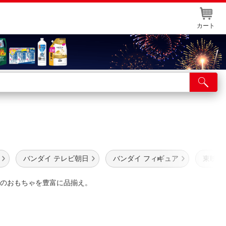
カート
店舗サービス
ット取り置き
イントカードWEB登録
舗情報・店舗一覧
バンダイ テレビ朝日
バンダイ フィギュア
東映 
取り寄せ品入荷状況照会
のおもちゃを豊富に品揃え。