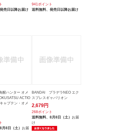
ト
941ポイント
発売日以降お届け
送料無料、
発売日以降お届け
 角醒ハンター オメ
BANDAI プラデラNEO エク
KUSATSU ACTIO
スプレスギャバリオン
RE キャプテン・オメ
2,679円
268ポイント
送料無料、
8月8日（土）
お届
ト
け
8月8日（土）
お届