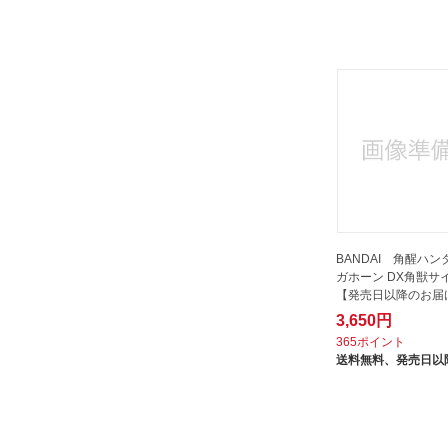
BANDAI 角醒ハン
ガホーン DX角獣サ
【発売日以降のお届
3,650円
365ポイント
送料無料、
発売日以