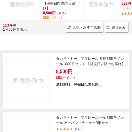
【発売日以降のお届
599円
け】
60ポ
8,500円
（税込）
850ポイント
113
件中
人気・おすすめ順
絞り込み
1～50
件を表示
タカラトミー プラレール 多摩都市モノレ
ール1000系セット 【発売日以降のお届け】
8,500円
850ポイント
送料無料、発売日以降お届け
タカラトミー プラレール 千葉都市モノレ
ール アーバンフライヤー0形セット
(12)