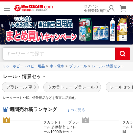
ログイン
会員登録(無料)
もちゃ・ホビー・ベビー用品
車・電車
プラレール
レール・情景セット
レール・情景セット
プラレール 車
タカラトミー プラレール
レールセッ
レールセットや駅、情景部品などを豊富に品揃え。
週間売れ筋ランキング
すべて見る
タカラトミー プラレ
タカラ
ール 多摩都市モノレ
ール J
ール1000系セット
脚