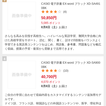
3
CASIO 電子辞書 EX-word ブラック XD-SA491
0BK
(4)
50,850円
5,085
ポイント
8月8日（土）
お届け
さらなる高みを目指す高校生へ。ハイレベルな英語学習、難関大学合格に向
けた高校学習をサポート。 読む、聞く、書く、話すの5技能をバランスよく
学習できる英語系コンテンツをはじめ、用語集、参考書、問題集などを幅広
く収録。授業の予習・復習から受験まで活用できます。
4
CASIO 電子辞書 EX-word ブラック XD-SA900
0BK
(10)
40,700円
4,070
ポイント
8月8日（土）
お届け
ご自分の学習に合わせて収録内容をカスタマイズするコンテンツ追加用モデ
ルです。
ドイツ語、フランス語、韓国語などの外国語コンテンツや、医学、理化学ほ