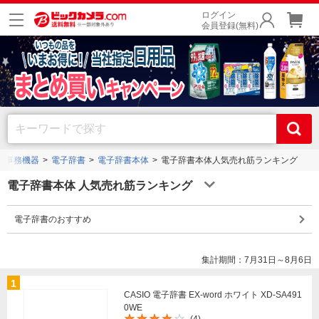
ログイン
会員登録(無料)
・事務機器
電子辞書
電子辞書本体
電子辞書本体人気売れ筋ランキング
電子辞書本体 人気売れ筋ランキング
電子辞書のおすすめ
集計期間：7月31日～8月6日
1
CASIO 電子辞書 EX-word ホワイト XD-SA491
0WE