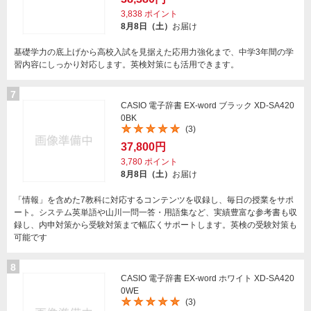
3,838
ポイント
8月8日（土）
お届け
基礎学力の底上げから高校入試を見据えた応用力強化まで、中学3年間の学
習内容にしっかり対応します。英検対策にも活用できます。
7
CASIO 電子辞書 EX-word ブラック XD-SA420
0BK
(3)
37,800円
3,780
ポイント
8月8日（土）
お届け
「情報」を含めた7教科に対応するコンテンツを収録し、毎日の授業をサポ
ート。システム英単語や山川一問一答・用語集など、実績豊富な参考書も収
録し、内申対策から受験対策まで幅広くサポートします。英検の受験対策も
可能です
8
CASIO 電子辞書 EX-word ホワイト XD-SA420
0WE
(3)