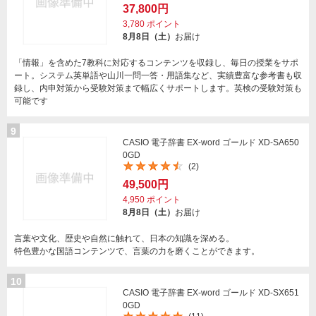
37,800円
3,780
ポイント
8月8日（土）
お届け
「情報」を含めた7教科に対応するコンテンツを収録し、毎日の授業をサポ
ート。システム英単語や山川一問一答・用語集など、実績豊富な参考書も収
録し、内申対策から受験対策まで幅広くサポートします。英検の受験対策も
可能です
9
CASIO 電子辞書 EX-word ゴールド XD-SA650
0GD
(2)
49,500円
4,950
ポイント
8月8日（土）
お届け
言葉や文化、歴史や自然に触れて、日本の知識を深める。
特色豊かな国語コンテンツで、言葉の力を磨くことができます。
10
CASIO 電子辞書 EX-word ゴールド XD-SX651
0GD