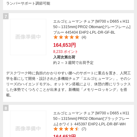
ランバーサポート調節可能
7
エルゴヒューマン チェア [W700ｘD665ｘH11
50～1315mm] PRO2 Ottoman[グレーフレーム]
ブルー 445404 EHP2-LPL-DR-GF-BL
(4)
164,653円
8,233
ポイント
入荷次第出荷
約２～３週間で出荷予定
デスクワーク時に負担のかかりやすい腰へのサポートに重点を置き、人間工
学を基にして開発・設計された多機能チェア「エルゴヒューマン」。そのシ
リーズのハイエンドモデル。オットマン搭載により、休憩の際にリラックス
した体勢でくつろぐことが出来ます。新機能「メモリーロッキング」を搭
載。
8
エルゴヒューマン チェア [W700ｘD665ｘH11
50～1315mm] PRO2 Ottoman[ブラックフレー
ム] ホワイト 445397 EHP2-LPL-DR-BF-WH
(7)
164,653円