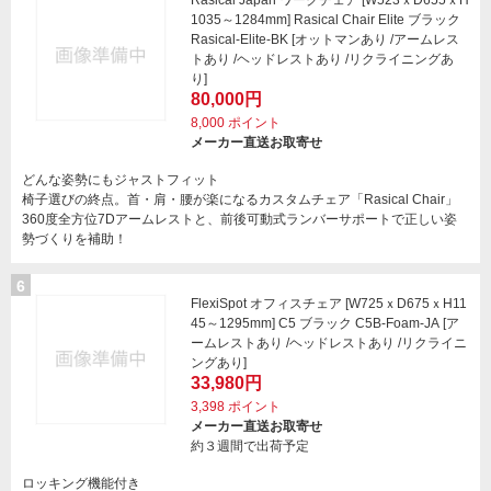
Rasical Japan ワークチェア [W523ｘD655ｘH
1035～1284mm] Rasical Chair Elite ブラック
Rasical-Elite-BK [オットマンあり /アームレス
トあり /ヘッドレストあり /リクライニングあ
り]
80,000円
8,000
ポイント
メーカー直送お取寄せ
どんな姿勢にもジャストフィット
椅子選びの終点。首・肩・腰が楽になるカスタムチェア「Rasical Chair」
360度全方位7Dアームレストと、前後可動式ランバーサポートで正しい姿
勢づくりを補助！
6
FlexiSpot オフィスチェア [W725ｘD675ｘH11
45～1295mm] C5 ブラック C5B-Foam-JA [ア
ームレストあり /ヘッドレストあり /リクライニ
ングあり]
33,980円
3,398
ポイント
メーカー直送お取寄せ
約３週間で出荷予定
ロッキング機能付き