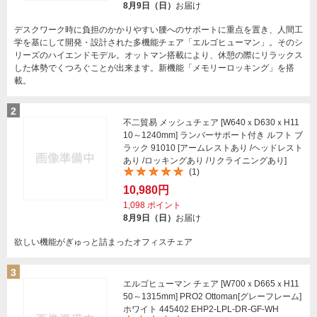
8月9日（日）
お届け
デスクワーク時に負担のかかりやすい腰へのサポートに重点を置き、人間工
学を基にして開発・設計された多機能チェア「エルゴヒューマン」。そのシ
リーズのハイエンドモデル。オットマン搭載により、休憩の際にリラックス
した体勢でくつろぐことが出来ます。新機能「メモリーロッキング」を搭
載。
2
不二貿易 メッシュチェア [W640ｘD630ｘH11
10～1240mm] ランバーサポート付き ルフト ブ
ラック 91010 [アームレストあり /ヘッドレスト
あり /ロッキングあり /リクライニングあり]
(1)
10,980円
1,098
ポイント
8月9日（日）
お届け
欲しい機能がぎゅっと詰まったオフィスチェア
3
エルゴヒューマン チェア [W700ｘD665ｘH11
50～1315mm] PRO2 Ottoman[グレーフレーム]
ホワイト 445402 EHP2-LPL-DR-GF-WH