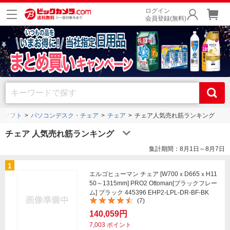
ログイン
会員登録(無料)
Cソフト
パソコンデスク・チェア
チェア
チェア人気売れ筋ランキング
チェア 人気売れ筋ランキング
集計期間：8月1日～8月7日
1
エルゴヒューマン チェア [W700ｘD665ｘH11
50～1315mm] PRO2 Ottoman[ブラックフレー
ム] ブラック 445396 EHP2-LPL-DR-BF-BK
(7)
140,059円
7,003
ポイント