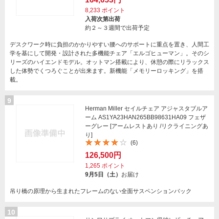
8,233
ポイント
入荷次第出荷
約２～３週間で出荷予定
デスクワーク時に負担のかかりやすい腰へのサポートに重点を置き、人間工
学を基にして開発・設計された多機能チェア「エルゴヒューマン」。そのシ
リーズのハイエンドモデル。オットマン搭載により、休憩の際にリラックス
した体勢でくつろぐことが出来ます。新機能「メモリーロッキング」を搭
載。
9
Herman Miller セイルチェア アジャスタブルア
ーム AS1YA23HAN265BB98631HA09 フェザ
ーグレー [アームレストあり /リクライニングあ
り]
(6)
126,500円
1,265
ポイント
9月5日（土）
お届け
吊り橋の原理から生まれたフレームのない全面サスペンションバック
10