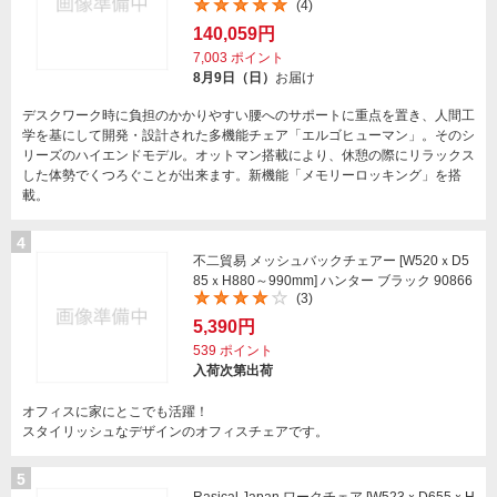
(4)
140,059円
7,003
ポイント
8月9日（日）
お届け
デスクワーク時に負担のかかりやすい腰へのサポートに重点を置き、人間工
学を基にして開発・設計された多機能チェア「エルゴヒューマン」。そのシ
リーズのハイエンドモデル。オットマン搭載により、休憩の際にリラックス
した体勢でくつろぐことが出来ます。新機能「メモリーロッキング」を搭
載。
4
不二貿易 メッシュバックチェアー [W520ｘD5
85ｘH880～990mm] ハンター ブラック 90866
(3)
5,390円
539
ポイント
入荷次第出荷
オフィスに家にとこでも活躍！
スタイリッシュなデザインのオフィスチェアです。
5