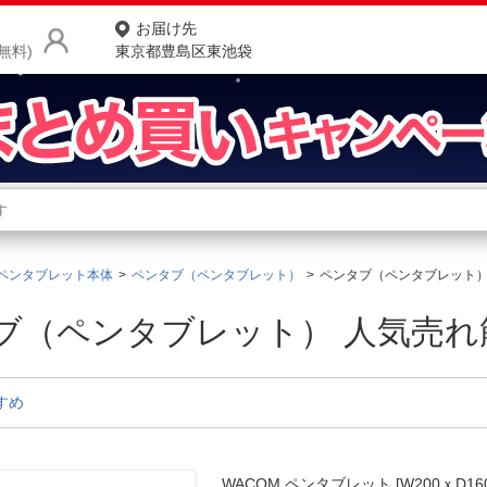
お届け先
無料)
東京都豊島区東池袋
商品をさがす
ランキングからさがす
ネ
ペンタブレット本体
ペンタブ（ペンタブレット）
ペンタブ（ペンタブレット
カテゴリ一覧からさがす
ポ
ブ（ペンタブレット） 人気売れ
店
お
すめ
お客様サポート
ご利用ガイド
WACOM ペンタブレット [W200ｘD160ｘ