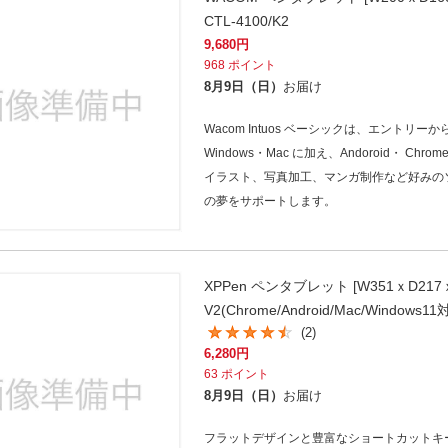
法
よくある質問・お問合せ
CTL-4100/K2
I
9,680
円
ご利用規約
968
ポイント
8月9日（日）
お届け
Wacom Intuos ベーシックは、エント
E
Windows・Mac に加え、Andoroid・ Chr
イラスト、写真加工、マンガ制作など好みの
の夢をサポートします。
XPPen ペンタブレット [W351ｘD217ｘH
V2(Chrome/Android/Mac/Windows
(2)
6,280
円
63
ポイント
8月9日（日）
お届け
フラットデザインと豊富なショートカットキ