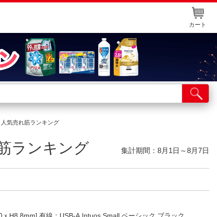
カート
店舗サービス
ット取り置き
）人気売れ筋ランキング
イントカードWEB登録
筋ランキング
舗情報・店舗一覧
集計期間：8月1日～8月7日
取り寄せ品入荷状況照会
H8.8mm] 有線：USB-A Intuos Small ベーシック ブラック