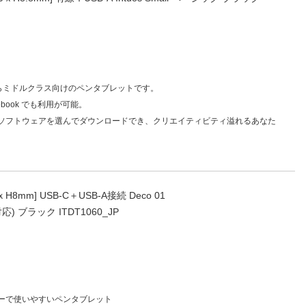
人窓口
R情報
リーからミドルクラス向けのペンタブレットです。
nglish / 中文
omebook でも利用が可能。
ソフトウェアを選んでダウンロードでき、クリエイティビティ溢れるあなた
8mm] USB-C＋USB-A接続 Deco 01
11対応) ブラック ITDT1060_JP
ーで使いやすいペンタブレット