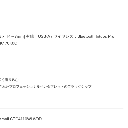
4～7mm] 有線：USB-A / ワイヤレス：Bluetooth Intuos Pro
TK470K0C
へ 深く潜り込む
されたプロフェッショナルペンタブレットのフラッグシップ
WACOM ペンタブレット Wacom One small CTC4110WLW0D