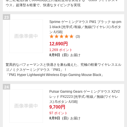
単三乾電池1個で300時間以上の連続使用を実現する「G309 ワイヤレスマ
ウス」超薄型＆軽量で、快適なタイピングを実現
23
Sprime ゲーミングマウス PM1 ブラック sp-pm
1-black [光学式 /有線／無線(ワイヤレス) /5ボタ
ン /USB]
(3)
12,690円
1,269
ポイント
8月9日（日）
お届け
驚異的なパフォーマンスと快適さを兼ね備えた、究極の軽量ワイヤレスエル
ゴノミクスゲーミングマウス「PM1」！
「PM1 Hyper Lightweight Wireless Ergo Gaming Mouse Black」
24
Pulsar Gaming Gears ゲーミングマウス X2V2
レッド PX2223 [光学式 /有線／無線(ワイヤレ
ス) /5ボタン /USB]
9,700円
97
ポイント
8月9日（日）
お届け