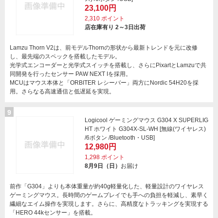
23,100円
2,310
ポイント
店在庫有り 2～3日出荷
Lamzu Thorn V2は、前モデルThornの形状から最新トレンドを元に改修
し、最先端のスペックを搭載したモデル。
光学式エンコーダーと光学式スイッチを搭載し、さらにPixartとLamzuで共
同開発を行ったセンサー PAW NEXT Iを採用。
MCUはマウス本体と「ORBITER レシーバー」両方にNordic 54H20を採
用。さらなる高速通信と低遅延を実現。
9
Logicool ゲーミングマウス G304 X SUPERLIG
HT ホワイト G304X-SL-WH [無線(ワイヤレス)
/6ボタン /Bluetooth・USB]
12,980円
1,298
ポイント
8月9日（日）
お届け
前作「G304」よりも本体重量が約40g軽量化した、軽量設計のワイヤレス
ゲーミングマウス。長時間のゲームプレイでも手への負担を軽減し、素早く
繊細なエイム操作を実現します。さらに、高精度なトラッキングを実現する
「HERO 44kセンサー」を搭載。