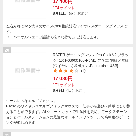
17,400円
174
ポイント
8月11日（火）
お届け
左右対称でやや大きめサイズの8K接続対応ワイヤレスゲーミングマウスで
す。
ユニバーサルシェイプ設計で様々な持ち方に対応します。
20
RAZER ゲーミングマウス Pro Click V2 ブラッ
ク RZ01-03900100-R3M1 [光学式 /有線／無線
(ワイヤレス) /9ボタン /Bluetooth・USB]
(1)
17,080円
171
ポイント
8月9日（日）
お届け
シームレスなエルゴノミクス。
Razer のワイヤレスエルゴノミックマウスで、仕事から遊びへ簡単に切り替
えることができます。AI ショートカットで生産性を高め、ワークステーシ
ョンとバトルステーションに最適なオールインワンツールで高精度のゲーミ
ングが楽しめます。
21