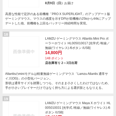
8月9日（日）
お届け
高度な性能で定評のある前機種「PRO X SUPERLIGHT」のアップデート版
ゲーミングマウス。マウスの感度を示すDPIが前機種の25kから44kにアップ
デートした他、前機種を上回るバッテリー持続時間を実現。
18
LAMZU ゲーミングマウス Atlantis Mini Pro ポ
ーラーホワイト HL005010017 [光学式 /有線／
無線(ワイヤレス) /6ボタン /USB]
14,800円
148
ポイント
店在庫有り 2～3日出荷
Altantisのminiモデルは軽量無線ゲーミングマウス「Lamzu Atlantis 通常サ
イズ(OG)」の小型化バージョン。
形状は通常サイズを踏襲しつつも、そのまま小さくしたわけではないため、
手が小さいプレイヤーだけではなく持ち方による選択肢ともなりえる。
19
LAMZU ゲーミングマウス Maya X ホワイト HL
005010031 [光学式 /有線／無線(ワイヤレス) /6
ボタン /USB]