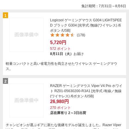
集計期間：7月31日～8月6日
1
Logicool ゲーミングマウス G304 LIGHTSPEE
D ブラック G304 [光学式 /無線(ワイヤレス) /6
ボタン /USB]
(178)
5,720円
572
ポイント
8月11日（火）
お届け
軽量コンパクトと高い省電力性を両立させたワイヤレス ゲーミングマウ
ス。
2
RAZER ゲーミングマウス Viper V4 Pro ホワイ
ト RZ01-05630200-R3A1 [光学式 /有線／無線
(ワイヤレス) /6ボタン /USB]
26,980円
270
ポイント
店在庫有り 2～3日出荷
チャンピオンが選ぶギアに新たな後継モデルが誕生しました。Razer Viper