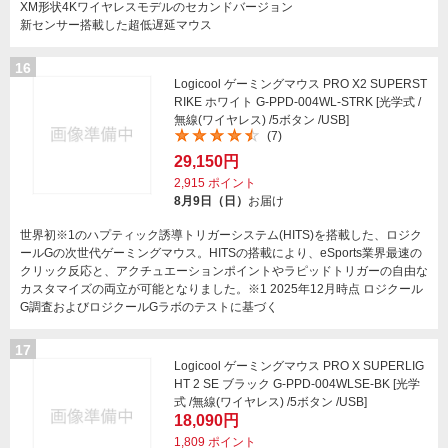
XM形状4Kワイヤレスモデルのセカンドバージョン
新センサー搭載した超低遅延マウス
16
Logicool ゲーミングマウス PRO X2 SUPERST
RIKE ホワイト G-PPD-004WL-STRK [光学式 /
無線(ワイヤレス) /5ボタン /USB]
(7)
29,150円
2,915
ポイント
8月9日（日）
お届け
世界初※1のハプティック誘導トリガーシステム(HITS)を搭載した、ロジク
ールGの次世代ゲーミングマウス。HITSの搭載により、eSports業界最速の
クリック反応と、アクチュエーションポイントやラピッドトリガーの自由な
カスタマイズの両立が可能となりました。※1 2025年12月時点 ロジクール
G調査およびロジクールGラボのテストに基づく
17
Logicool ゲーミングマウス PRO X SUPERLIG
HT 2 SE ブラック G-PPD-004WLSE-BK [光学
式 /無線(ワイヤレス) /5ボタン /USB]
18,090円
1,809
ポイント