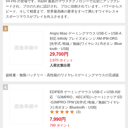
V4 Pro の登場です。Razer 最新のマウステクノロジーで完全にアップグレ
ードされ、プロのために設計され、プロに信頼されています。パワーからス
ピード、そして精度まで、世界最高峰の要求をすべて満たすワイヤレス e
スポーツマウスがプレイを向上させます。
3
Angry Miao ゲーミングマウス USB-C＋USB-A
対応 Infinity ブレイズオレンジ AM-IFM-ORG
[光学式 /有線／無線(ワイヤレス) /5ボタン /Blue
tooth・USB]
29,700円
2,970
ポイント
入荷次第出荷
超軽量・無限バッテリー・高性能のワイヤレスゲーミングマウスの完成版
4
EDIFIER ゲーミングマウス USB-C＋USB-A対
応 「G3MPRO」HECATE(へケート) クリア ED
-G3MPRO-TPW [光学式 /有線／無線(ワイヤレ
ス) /6ボタン /Bluetooth・USB]
(3)
7,990円
799
ポイント