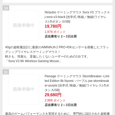
10
Ninjutso ゲーミングマウス Sora V3 ブラック n
j-sora-v3-black [光学式 /有線／無線(ワイヤレ
ス) /5ボタン /USB]
19,780円
1,978
ポイント
店在庫有り 2～3日出荷
40gの超軽量設計に最新のAIMNINJA 2 PRO 45Kセンサーを搭載したフラッ
グシップワイヤレスゲーミングマウス！
軽さも、性能も、妥協したくないユーザーのための1台です。
「Sora V3 8K Wireless Gaming Mouse」
11
Pwnage ゲーミングマウス StormBreaker -Limi
ted Edition 8k Nyomi- パープル pw-stormbreak
er-purple [光学式 /有線／無線(ワイヤレス) /5ボ
タン /USB]
29,680円
2,968
ポイント
店在庫有り 2～3日出荷
最高のゲームパフォーマンスを実現するために、専門的に設計された超軽量