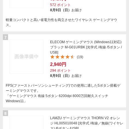
572
ポイント
8月9日（日）
お届け
軽量コンパクトと高い省電力性を両立させたワイヤレス ゲーミングマウ
ス。
7
ELECOM ゲーミングマウス (Windows11対応)
ブラック M-G01URBK [光学式 /有線 /5ボタン /
USB]
(19)
2,940円
294
ポイント
8月9日（日）
お届け
FPS(ファーストパーソンシューティング)での使用に適した5ボタン搭載ゲ
ーミングマウスです。
「ゲーミングマウス 有線 5ボタン 6200dpi 8000万回耐久スイッチ
Windows11」
8
LAMZU ゲーミングマウス THORN V2 オレン
ジ HL005010048 [光学式 /有線／無線(ワイヤレ
ス) /6ボタン /USB]