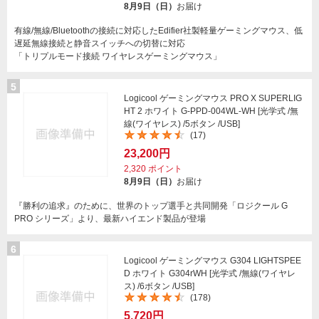
8月9日（日）
お届け
有線/無線/Bluetoothの接続に対応したEdifier社製軽量ゲーミングマウス、低
遅延無線接続と静音スイッチへの切替に対応
「トリプルモード接続 ワイヤレスゲーミングマウス」
5
Logicool ゲーミングマウス PRO X SUPERLIG
HT 2 ホワイト G-PPD-004WL-WH [光学式 /無
線(ワイヤレス) /5ボタン /USB]
(17)
23,200円
2,320
ポイント
8月9日（日）
お届け
『勝利の追求』のために、世界のトップ選手と共同開発「ロジクール G
PRO シリーズ」より、最新ハイエンド製品が登場
6
Logicool ゲーミングマウス G304 LIGHTSPEE
D ホワイト G304rWH [光学式 /無線(ワイヤレ
ス) /6ボタン /USB]
(178)
5,720円