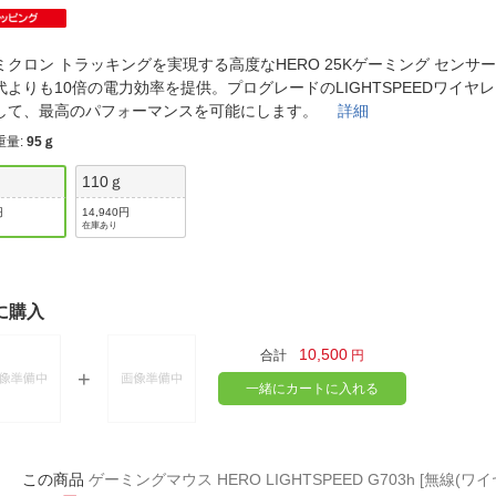
法
よくある質問・お問合せ
I
ご利用規約
ミクロン トラッキングを実現する高度なHERO 25Kゲーミング センサ
代よりも10倍の電力効率を提供。プログレードのLIGHTSPEEDワイヤ
して、最高のパフォーマンスを可能にします。
詳細
重量
:
95ｇ
E
110ｇ
円
14,940円
在庫あり
に購入
10,500
合計
円
一緒にカートに入れる
ゲーミングマウス HERO LIGHTSPEED G703h [無線(ワイ