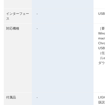
インターフェー
-
USB
ス
対応機種
-
［要
Win
mac
Chr
US
（任
（L
ダウ
付属品
-
LI
扱説