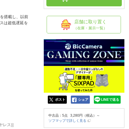
人窓口
R情報
ーを搭載し、以前
店舗に取り置く
レスは超低遅延を
（在庫・展示一覧）
nglish / 中文
ポスト
シェア
LINEで送る
中古品
：5点 3,280円（税込）～
ソフマップで詳しく見る
ヤレス)]