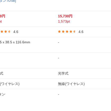
タン /USB]
20円
15,730円
t
1,573pt
4.6
4.6
15ｘ38.5ｘ116.6mm
-
-
式
光学式
(ワイヤレス)
無線(ワイヤレス)
タン
-