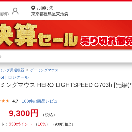
お届け先
無料)
東京都豊島区東池袋
商品をさがす
ランキングからさがす
ネ
ミング周辺機器
ゲーミングマウス
カテゴリ一覧からさがす
ポ
cool｜ロジクール
ミングマウス HERO LIGHTSPEED G703h [無線
店
お
4.7
183
件の商品レビュー
お客様サポート
9,300円
（税込）
ント
930ポイント
（
10%
）
ご利用ガイド
（930円相当）