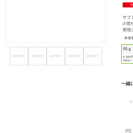
ほしいもの
サブ
お知らせ
の世
実現
本体
95ｇ
9,300
在庫あり
一緒