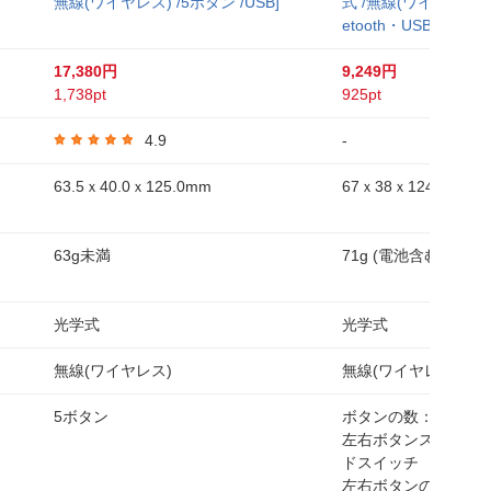
無線(ワイヤレス) /5ボタン /USB]
式 /無線(ワイヤレス) /
etooth・USB]
17,380円
9,249円
1,738pt
925pt
4.9
-
63.5ｘ40.0ｘ125.0mm
67ｘ38ｘ124mm
63g未満
71g (電池含む)
光学式
光学式
無線(ワイヤレス)
無線(ワイヤレス)
5ボタン
ボタンの数：6
左右ボタンスイッチ：
ドスイッチ
左右ボタンの打鍵耐久