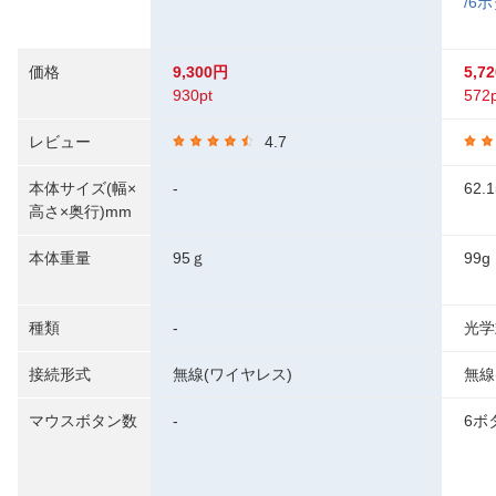
/6ボ
価格
9,300円
5,7
930pt
572p
レビュー
4.7
本体サイズ(幅×
-
62.
高さ×奥行)mm
本体重量
95ｇ
99g
種類
-
光学
接続形式
無線(ワイヤレス)
無線
マウスボタン数
-
6ボ