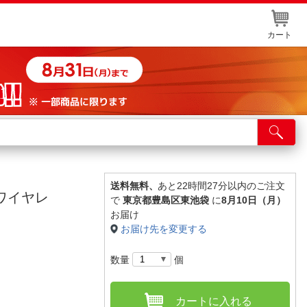
カート
店舗サービス
ット取り置き
イントカードWEB登録
送料無料、
あと22時間27分以内のご注文
(ワイヤレ
で
東京都豊島区東池袋
に
8月10日（月）
舗情報・店舗一覧
お届け
お届け先を変更する
取り寄せ品入荷状況照会
数量
個
カートに入れる