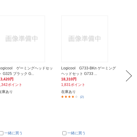
Logicool ゲーミングヘッドセッ
Logicool G733-BKn ゲーミング
Logi
ト G325 ブラック G...
ヘッドセット G733 ...
(ラピッ
13,420円
18,310円
30,96
1,342ポイント
1,831ポイント
3,09
在庫あり
在庫あり
在庫あ
(2)
一緒に買う
一緒に買う
一