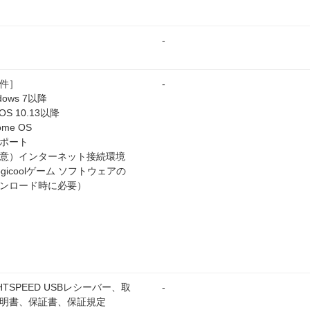
-
件］
-
dows 7以降
OS 10.13以降
ome OS
Bポート
意）インターネット接続環境
ogicoolゲーム ソフトウェアの
ンロード時に必要）
GHTSPEED USBレシーバー、取
-
明書、保証書、保証規定