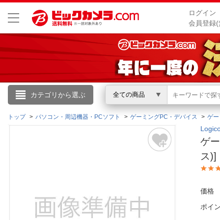
ログイン
会員登録(
こんにちは
カテゴリから選ぶ
全ての商品
ログイン
トップ
パソコン・周辺機器・PCソフト
ゲーミングPC・デバイス
ゲー
Logi
ゲー
新規会員登録
ス)]
会員メニュー
価格
お買いもの履歴
ポイ
閲覧履歴