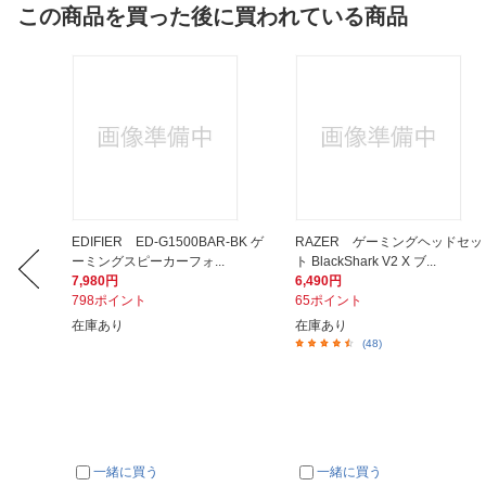
この商品を買った後に買われている商品
1画面 /
EDIFIER ED-G1500BAR-BK ゲ
RAZER ゲーミングヘッドセッ
ーミングスピーカーフォ...
ト BlackShark V2 X ブ...
7,980円
6,490円
798ポイント
65ポイント
在庫あり
在庫あり
(48)
一緒に買う
一緒に買う