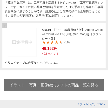
「蔵衛門御用達」は、工事写真を活用するための本格的「工事写真管理」ソ
フトです。ガイドに従い写真と情報を登録するだけで手めくり感覚の工事写
真台帳を作成することができ、編集や仕分け作業の操作も直感的に行えま
す。最新の各要領(案)、各基準(案)に対応しています。
6
ADOBE 【学生・教職員個人版】 Adobe Creati
ve Cloud Pro 12ヶ月版 [Win･Mac用] 【ダウン
ロード版】
(16)
49,152円
492
ポイント
クリエイティブに必要なすべてがここに。
イラスト・写真・画像編集ソフトの商品一覧を見る
「ランキング」TOPへ