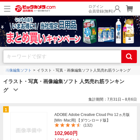
ログイン
会員登録(無料)
真・画像編集ソフト
イラスト・写真・画像編集ソフト人気売れ筋ランキング
イラスト・写真・画像編集ソフト 人気売れ筋ランキン
グ
集計期間：7月31日～8月6日
1
ADOBE Adobe Creative Cloud Pro 12ヵ月版
[Win･Mac用] 【ダウンロード版】
(132)
102,960円