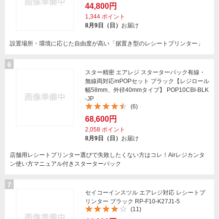
44,800円
1,344
ポイント
8月9日（日）
お届け
設置場所・環境に応じた自由度が高い「据置き型のレシートプリンター」
6
スター精密 エアレジ スターターパック有線・
無線両対応mPOPセット ブラック【レジロール
幅58mm、外径40mmタイプ】 POP10CBI-BLK
-JP
(6)
68,600円
2,058
ポイント
8月9日（日）
お届け
店舗用レシートプリンター選びで失敗したくない方はコレ！Airレジカンタ
ン使い方マニュアル付きスターターパック
7
セイコーインスツル エアレジ対応 レシートプ
リンター ブラック RP-F10-K27J1-5
(11)