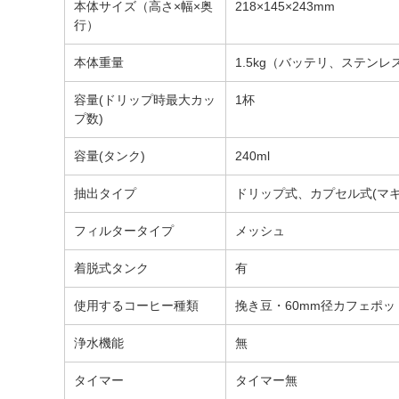
本体サイズ（高さ×幅×奥
218×145×243mm
行）
本体重量
1.5kg（バッテリ、ステン
容量(ドリップ時最大カッ
1杯
プ数)
容量(タンク)
240ml
抽出タイプ
ドリップ式、カプセル式(マ
フィルタータイプ
メッシュ
着脱式タンク
有
使用するコーヒー種類
挽き豆・60mm径カフェポッ
浄水機能
無
タイマー
タイマー無