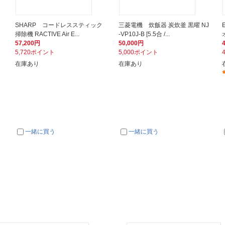
SHARP コードレススティック
三菱電機 炊飯器 炭炊釜 黒曜 NJ
掃除機 RACTIVE Air E...
-VP10J-B [5.5合 /...
57,200円
50,000円
5,720ポイント
5,000ポイント
在庫あり
在庫あり
一緒に買う
一緒に買う