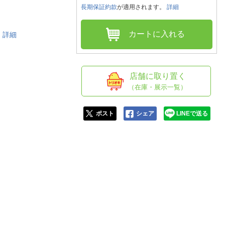
人窓口
長期保証約款
が適用されます。
詳細
R情報
カートに入れる
を
詳細
nglish / 中文
店舗に取り置く
（在庫・展示一覧）
ポスト
シェア
LINEで送る