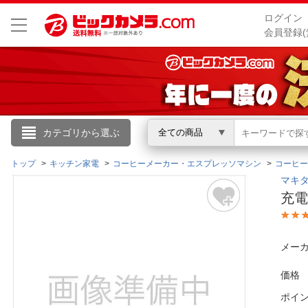
ログイン
会員登録(
こんにちは
カテゴリから選ぶ
全ての商品
ログイン
トップ
キッチン家電
コーヒーメーカー・エスプレッソマシン
コーヒー
マキタ｜
充電
新規会員登録
会員メニュー
メーカ
お買いもの履歴
価格
ポイ
閲覧履歴