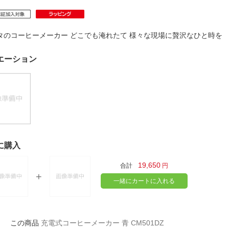
法
よくある質問・お問合せ
I
ご利用規約
タのコーヒーメーカー どこでも淹れたて 様々な現場に贅沢なひと時
エーション
E
に購入
19,650
合計
円
一緒にカートに入れる
充電式コーヒーメーカー 青 CM501DZ