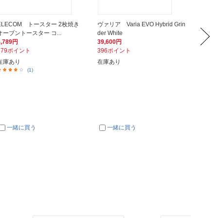
ELECOM トースター 2枚焼き
ヴァリア Varia EVO Hybrid Grin
キュー
オーブントースター コ...
der White
ノルルコ
4,789円
39,600円
2,462
479ポイント
396ポイント
247ポ
在庫あり
在庫あり
在庫あ
(1)
一緒に買う
一緒に買う
一