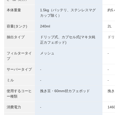
本体重量
1.5kg（バッテリ、ステンレスマグ
約5.
カップ除く）
容量(タンク)
240ml
2L
抽出タイプ
ドリップ式、カプセル式(マキタ純
ドリ
正カフェポッド)
フィルタータイ
メッシュ
-
プ
サーバータイプ
-
-
ミル
-
-
使用するコーヒ
挽き豆・60mm径カフェポッド
挽き
ー種類
消費電力
-
146