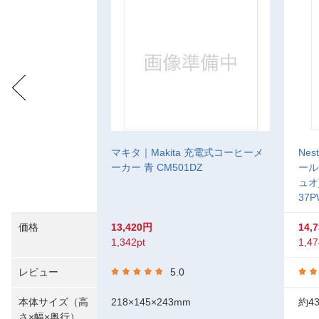
マキタ｜Makita 充電式コーヒーメ
Ne
ーカー 青 CM501DZ
ール
ュオ
37P
価格
13,420円
14,
1,342pt
1,47
レビュー
5.0
本体サイズ（高
218×145×243mm
約43
さ×幅×奥行）