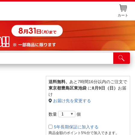
カート
店舗サービス
ット取り置き
イントカードWEB登録
送料無料、
あと7時間16分以内のご注文で
東京都豊島区東池袋
に
8月9日（日）
お届
舗情報・店舗一覧
け
お届け先を変更する
取り寄せ品入荷状況照会
数量
個
5年長期保証に加入する
商品金額のポイント5%分で加入できます。