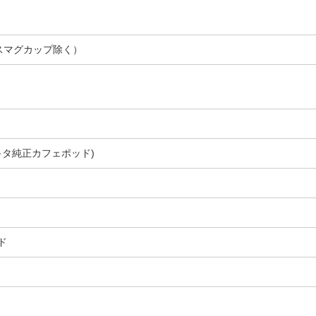
レスマグカップ除く）
キタ純正カフェポッド)
ド