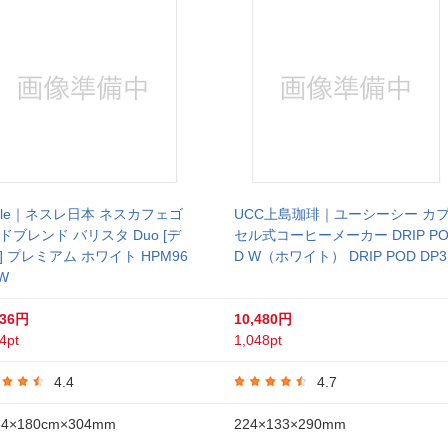
stle｜ネスレ日本 ネスカフェゴ
UCC上島珈琲｜ユーシーシー カ
ドブレンド バリスタ Duo [デ
セル式コーヒーメーカー DRIP P
] プレミアム ホワイト HPM96
D W（ホワイト） DRIP POD DP3
W
736円
10,480円
4pt
1,048pt
4.4
4.7
4×180cm×304mm
224×133×290mm