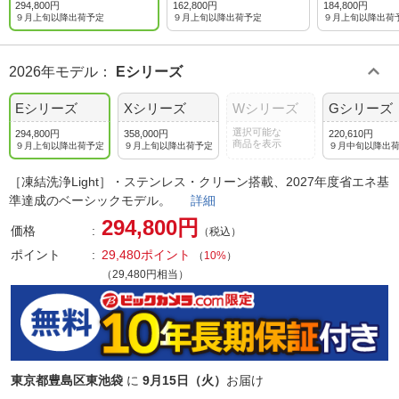
294,800円
162,800円
184,800円
９月上旬以降出荷予定
９月上旬以降出荷予定
９月上旬以降出荷
2026年モデル
：
Eシリーズ
Eシリーズ
Xシリーズ
Wシリーズ
Gシリーズ
選択可能な
294,800円
358,000円
220,610円
商品を表示
９月上旬以降出荷予定
９月上旬以降出荷予定
９月中旬以降出
［凍結洗浄Light］・ステンレス・クリーン搭載、2027年度省エネ基
準達成のベーシックモデル。
詳細
294,800円
価格
（税込）
ポイント
29,480ポイント
（
10%
）
（29,480円相当）
東京都豊島区東池袋
に
9月15日（火）
お届け