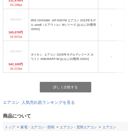
231,978円
23,198pt
IRIS OHYAMA
IAF-6307M エアコン 2023年モデ
ル airwill（エアウィル）Mシリーズ [おもに20畳用
-
/200V]
165,070円
16,507pt
ダイキン
エアコン 2026年モデル Fシリーズ ホ
-
ワイト AN636AFP-W [おもに20畳用 /200V]
342,100円
34,210pt
詳しく比較する
エアコン 人気売れ筋ランキングを見る
商品について
トップ
家電・エアコン・照明
エアコン・窓用エアコン
エアコン