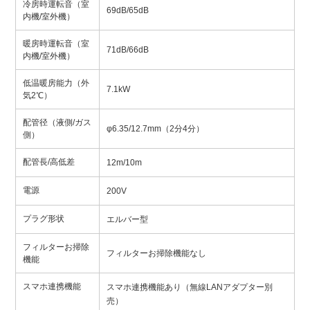
冷房時運転音（室
69dB/65dB
内機/室外機）
暖房時運転音（室
71dB/66dB
内機/室外機）
低温暖房能力（外
7.1kW
気2℃）
配管径（液側/ガス
φ6.35/12.7mm（2分4分）
側）
配管長/高低差
12m/10m
電源
200V
プラグ形状
エルバー型
フィルターお掃除
フィルターお掃除機能なし
機能
スマホ連携機能
スマホ連携機能あり（無線LANアダプター別
売）