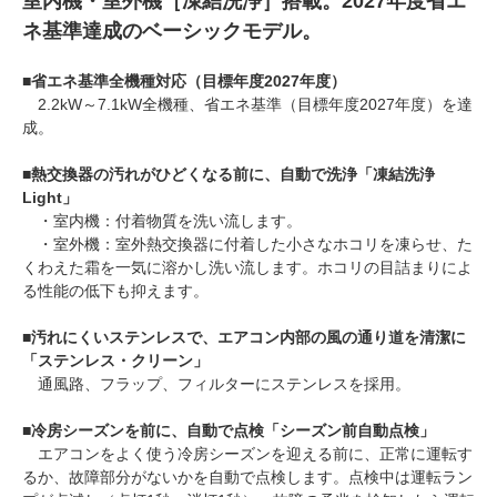
室内機・室外機［凍結洗浄］搭載。2027年度省エ
ネ基準達成のベーシックモデル。
■
省エネ基準全機種対応（目標年度2027年度）
2.2kW～7.1kW全機種、省エネ基準（目標年度2027年度）を達
成。
■
熱交換器の汚れがひどくなる前に、自動で洗浄「凍結洗浄
Light」
・室内機：付着物質を洗い流します。
・室外機：室外熱交換器に付着した小さなホコリを凍らせ、た
くわえた霜を一気に溶かし洗い流します。ホコリの目詰まりによ
る性能の低下も抑えます。
■
汚れにくいステンレスで、エアコン内部の風の通り道を清潔に
「ステンレス・クリーン」
通風路、フラップ、フィルターにステンレスを採用。
■
冷房シーズンを前に、自動で点検「シーズン前自動点検」
エアコンをよく使う冷房シーズンを迎える前に、正常に運転す
るか、故障部分がないかを自動で点検します。点検中は運転ラン