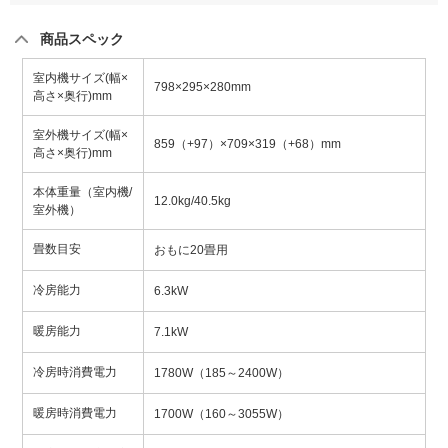
商品スペック
室内機サイズ(幅×
798×295×280mm
高さ×奥行)mm
室外機サイズ(幅×
859（+97）×709×319（+68）mm
高さ×奥行)mm
本体重量（室内機/
12.0kg/40.5kg
室外機）
畳数目安
おもに20畳用
冷房能力
6.3kW
暖房能力
7.1kW
冷房時消費電力
1780W（185～2400W）
暖房時消費電力
1700W（160～3055W）