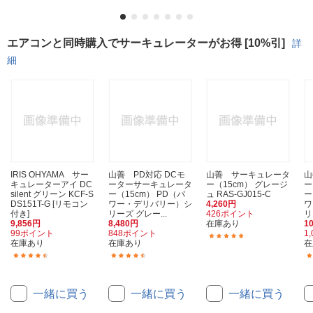
エアコンと同時購入でサーキュレーターがお得 [10%引]
詳
細
IRIS OHYAMA サー
山善 PD対応 DCモ
山善 サーキュレータ
山
キュレーターアイ DC
ーターサーキュレータ
ー（15cm） グレージ
ー
silent グリーン KCF-S
ー（15cm） PD（パ
ュ RAS-GJ015-C
ー
DS151T-G [リモコン
ワー・デリバリー）シ
4,260円
ワ
付き]
リーズ グレー...
426ポイント
リ
9,856円
8,480円
在庫あり
1
99ポイント
848ポイント
1
(7)
在庫あり
在庫あり
在
(30)
(44)
一緒に買う
一緒に買う
一緒に買う