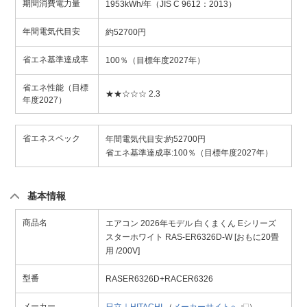
期間消費電力量
1953kWh/年（JIS C 9612：2013）
年間電気代目安
約52700円
省エネ基準達成率
100％（目標年度2027年）
省エネ性能（目標
★★☆☆☆ 2.3
年度2027）
省エネスペック
年間電気代目安:約52700円
省エネ基準達成率:100％（目標年度2027年）
基本情報
商品名
エアコン 2026年モデル 白くまくん Eシリーズ
スターホワイト RAS-ER6326D-W [おもに20畳
用 /200V]
型番
RASER6326D+RACER6326
メーカー