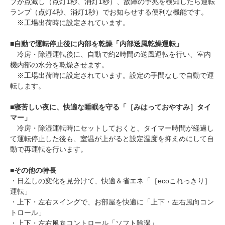
プが点滅し（点灯1秒、消灯1秒）、故障の予兆を検知したら運転
ランプ（点灯4秒、消灯1秒）でお知らせする便利な機能です。
※工場出荷時に設定されています。
■
自動で運転停止後に内部を乾燥「内部送風乾燥運転」
冷房・除湿運転後に、自動で約2時間の送風運転を行い、室内
機内部の水分を乾燥させます。
※工場出荷時に設定されています。設定の手間なしで自動で運
転します。
■
寝苦しい夜に、快適な睡眠を守る「［みはっておやすみ］タイ
マー」
冷房・除湿運転時にセットしておくと、タイマー時間が経過し
て運転停止した後も、室温が上がると設定温度を抑えめにして自
動で再運転を行います。
■
その他の特長
・日差しの変化を見分けて、快適＆省エネ「［ecoこれっきり］
運転」
・上下・左右スイングで、お部屋を快適に「上下・左右風向コン
トロール」
・上下・左右風向コントロール「ソフト除湿」