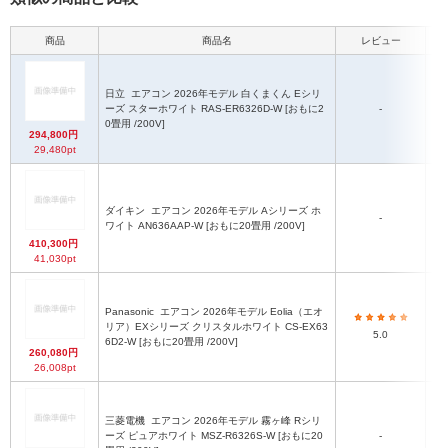
商品
商品名
レビュー
日立
エアコン 2026年モデル 白くまくん Eシリ
ーズ スターホワイト RAS-ER6326D-W [おもに2
-
0畳用 /200V]
294,800円
29,480pt
ダイキン
エアコン 2026年モデル Aシリーズ ホ
-
ワイト AN636AAP-W [おもに20畳用 /200V]
410,300円
41,030pt
Panasonic
エアコン 2026年モデル Eolia（エオ
リア）EXシリーズ クリスタルホワイト CS-EX63
5.0
6D2-W [おもに20畳用 /200V]
260,080円
26,008pt
三菱電機
エアコン 2026年モデル 霧ヶ峰 Rシリ
ーズ ピュアホワイト MSZ-R6326S-W [おもに20
-