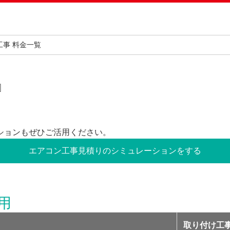
工事 料金一覧
』
ションもぜひご活用ください。
エアコン工事見積りの
シミュレーションをする
用
取り付け工