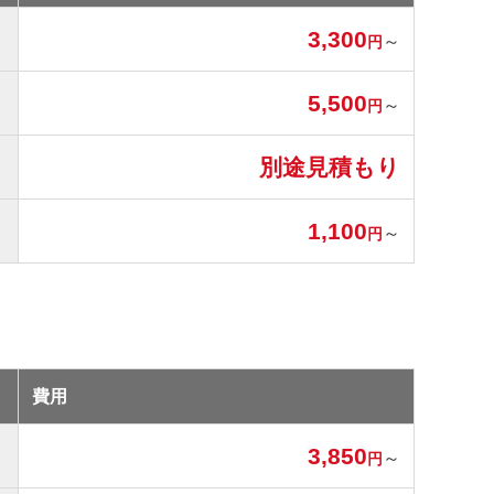
3,300
～
円
5,500
～
円
別途見積もり
1,100
～
円
費用
3,850
～
円