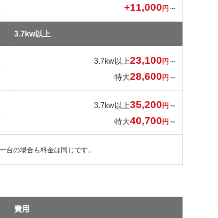
+11,000
～
～
円
3.7kw以上
23,100
3.7kw以上
～
円
～
28,600
特大
～
円
35,200
3.7kw以上
～
円
～
40,700
特大
～
円
が一台の場合も料金は同じです。
費用