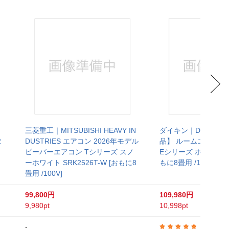
三菱重工｜MITSUBISHI HEAVY IN
ダイキン｜DAIKIN
2
DUSTRIES エアコン 2026年モデル
品】 ルームエアコン 
ビーバーエアコン Tシリーズ スノ
Eシリーズ ホワイトS25
ーホワイト SRK2526T-W [おもに8
もに8畳用 /100V]
畳用 /100V]
99,800円
109,980円
9,980pt
10,998pt
-
5.0