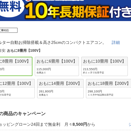
法
よくある質問・お問合せ
I
ご利用規約
ルター自動お掃除搭載＆高さ25cmのコンパクトエアコン。
詳細
E
目安
:
おもに8畳用【100V】
に8畳用【100V】
おもに6畳用【100V】
おもに10畳用【100V】
00円
115,000円
213,550円
在庫あり
約１ヶ月で出荷予定
に12畳用【100V】
おもに14畳用【200V】
おもに18畳用【200V】
00円
261,800円
298,100円
で出荷予定
在庫あり
１０月中旬以降出荷予定
の商品のキャンペーン
ョッピングローン24回まで無金利 月々
8,500円
から