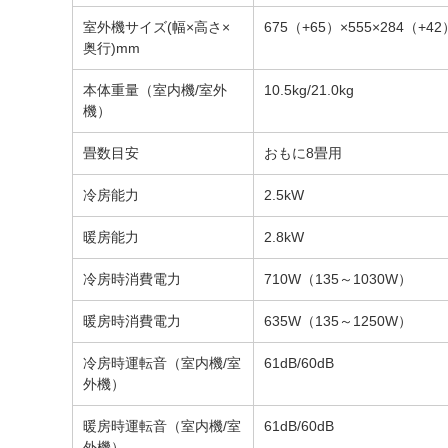
室外機サイズ(幅×高さ×
675（+65）×555×284（+4
奥行)mm
本体重量（室内機/室外
10.5kg/21.0kg
機）
畳数目安
おもに8畳用
冷房能力
2.5kW
暖房能力
2.8kW
冷房時消費電力
710W（135～1030W）
暖房時消費電力
635W（135～1250W）
冷房時運転音（室内機/室
61dB/60dB
外機）
暖房時運転音（室内機/室
61dB/60dB
外機）