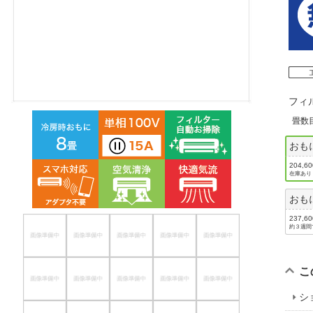
ほしいもの
お知らせ
フィ
畳数
おも
204,6
在庫あり
おも
237,6
約３週間
こ
シ