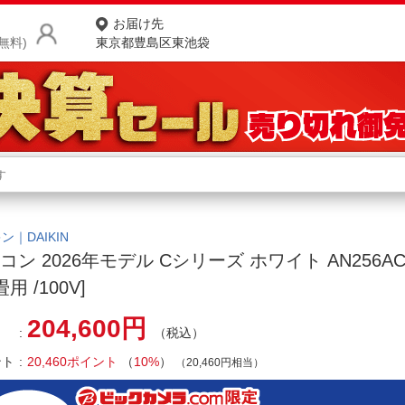
お届け先
無料)
東京都豊島区東池袋
商品をさがす
ランキングからさがす
ネ
カテゴリ一覧からさがす
ポ
ン｜DAIKIN
コン 2026年モデル Cシリーズ ホワイト AN256AC
店
用 /100V]
お
204,600円
（税込）
お客様サポート
ント
20,460ポイント
（
10%
）
（20,460円相当）
ご利用ガイド