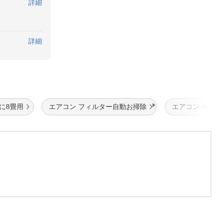
詳細
詳細
に8畳用
エアコン フィルター自動お掃除
エアコン 小型