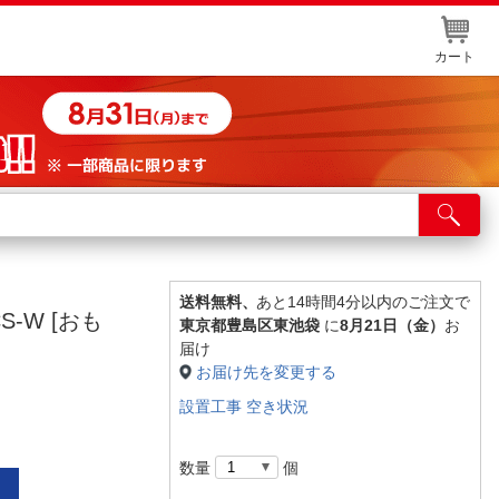
カート
店舗サービス
ット取り置き
イントカードWEB登録
送料無料、
あと14時間4分以内のご注文で
S-W [おも
東京都豊島区東池袋
に
8月21日（金）
お
舗情報・店舗一覧
届け
お届け先を変更する
取り寄せ品入荷状況照会
設置工事 空き状況
数量
個