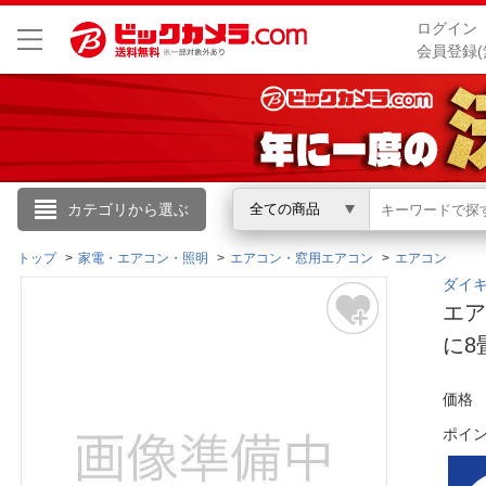
ログイン
会員登録(
こんにちは
カテゴリから選ぶ
全ての商品
ログイン
トップ
家電・エアコン・照明
エアコン・窓用エアコン
エアコン
ダイキ
エア
新規会員登録
に8畳
会員メニュー
価格
お買いもの履歴
ポイ
閲覧履歴