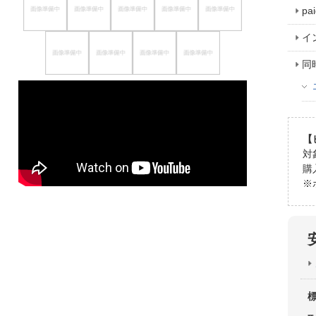
p
イ
同
【
対
購
※