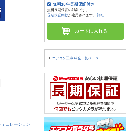
人窓口
無料10年長期保証付き
無料長期保証の対象です。
R情報
長期保証約款
が適用されます。
詳細
カートに入れる
nglish / 中文
エアコン工事 料金一覧ページ
シミュレーション