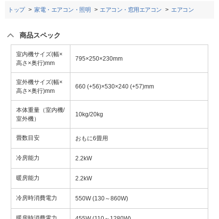
トップ
家電・エアコン・照明
エアコン・窓用エアコン
エアコン
商品スペック
室内機サイズ(幅×
795×250×230mm
高さ×奥行)mm
室外機サイズ(幅×
660 (+56)×530×240 (+57)mm
高さ×奥行)mm
本体重量（室内機/
10kg/20kg
室外機）
畳数目安
おもに6畳用
冷房能力
2.2kW
暖房能力
2.2kW
冷房時消費電力
550W (130～860W)
暖房時消費電力
455W (110～1280W)