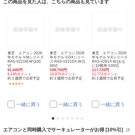
この商品を見た人は、こちらの商品も見ています
東芝 エアコン 2026
東芝 エアコン 2026
東芝 エアコン 2026
年モデル V-Mシリーズ
年モデル V-DXシリー
年モデル V-Xシリーズ
RAS-V221M-W [100
ズ RAS-V221DX-W [1
RAS-V281X-W [おも
V]
00V]
に10畳用 /100V]
81,445円
109,750円
117,720円
8,145ポイント
10,975ポイント
11,772ポイント
約３週間で出荷予定
約３週間で出荷予定
約３週間で出荷予定
(4)
一緒に買う
一緒に買う
一緒に買う
エアコンと同時購入でサーキュレーターがお得 [10%引]
詳