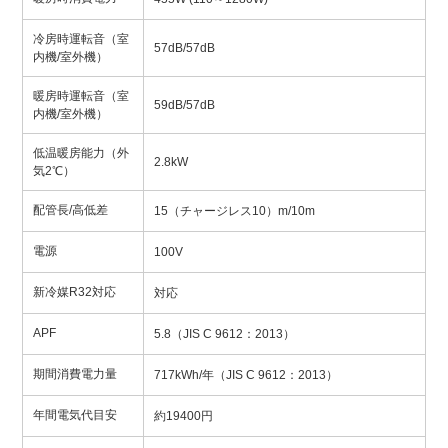
冷房時運転音（室
57dB/57dB
内機/室外機）
暖房時運転音（室
59dB/57dB
内機/室外機）
低温暖房能力（外
2.8kW
気2℃）
配管長/高低差
15（チャージレス10）m/10m
電源
100V
新冷媒R32対応
対応
APF
5.8（JIS C 9612：2013）
期間消費電力量
717kWh/年（JIS C 9612：2013）
年間電気代目安
約19400円