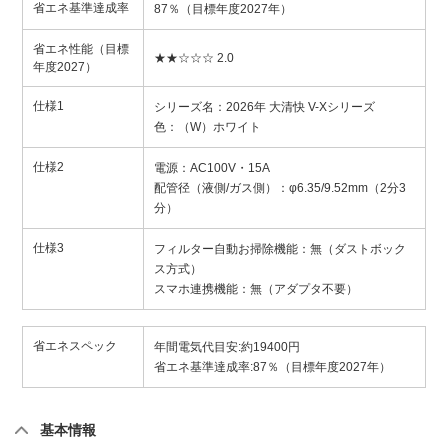
省エネ基準達成率
87％（目標年度2027年）
省エネ性能（目標
★★☆☆☆ 2.0
年度2027）
仕様1
シリーズ名：2026年 大清快 V-Xシリーズ
色：（W）ホワイト
仕様2
電源：AC100V・15A
配管径（液側/ガス側）：φ6.35/9.52mm（2分3
分）
仕様3
フィルター自動お掃除機能：無（ダストボック
ス方式）
スマホ連携機能：無（アダプタ不要）
省エネスペック
年間電気代目安:約19400円
省エネ基準達成率:87％（目標年度2027年）
基本情報