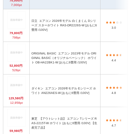
70,000円
7,000pt
日立
エアコン 2026年モデル 白くまくん Dシリ
ーズ スターホワイト RAS-DR2226S-W [おもに6
3.0
畳用 /100V]
79,800円
798pt
ORIGINAL BASIC
エアコン 2023年モデル ORI
GINAL BASIC（オリジナルベーシック） ホワイ
4.4
ト OB-HA22BK1-W [おもに6畳用 /100V]
52,800円
528pt
ダイキン
エアコン 2026年モデル Eシリーズ ホ
ワイト AN226AES-W [おもに6畳用 /100V]
4.8
129,580円
12,958pt
東芝
【アウトレット品】 エアコン Tシリーズ R
AS-2215T-W ホワイト [おもに6畳用 /100V] 【生
4.7
産完了品】
59,980円