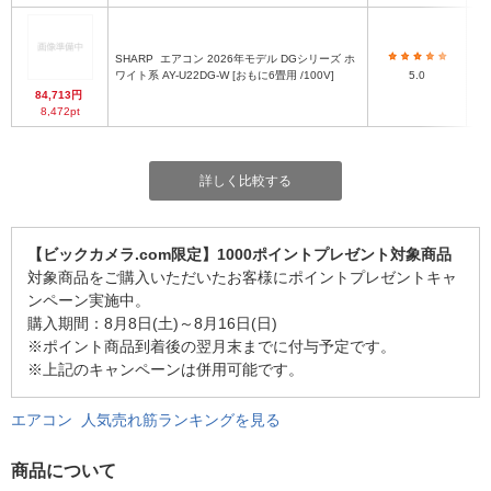
SHARP
エアコン 2026年モデル DGシリーズ ホ
ワイト系 AY-U22DG-W [おもに6畳用 /100V]
5.0
84,713円
8,472pt
詳しく比較する
【ビックカメラ.com限定】1000ポイントプレゼント対象商品
対象商品をご購入いただいたお客様にポイントプレゼントキャ
ンペーン実施中。
購入期間：8月8日(土)～8月16日(日)
※ポイント商品到着後の翌月末までに付与予定です。
※上記のキャンペーンは併用可能です。
エアコン 人気売れ筋ランキングを見る
商品について