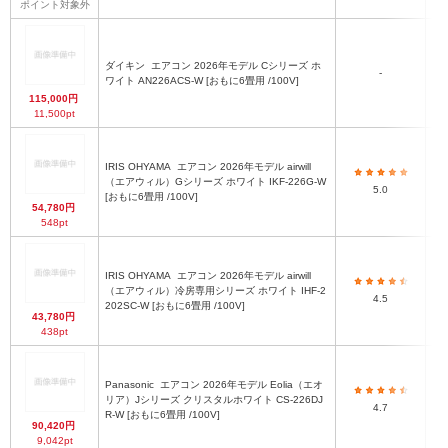
ポイント対象外
ダイキン
エアコン 2026年モデル Cシリーズ ホ
-
ワイト AN226ACS-W [おもに6畳用 /100V]
115,000円
11,500pt
IRIS OHYAMA
エアコン 2026年モデル airwill
（エアウィル）Gシリーズ ホワイト IKF-226G-W
5.0
[おもに6畳用 /100V]
54,780円
548pt
IRIS OHYAMA
エアコン 2026年モデル airwill
（エアウィル）冷房専用シリーズ ホワイト IHF-2
4.5
202SC-W [おもに6畳用 /100V]
43,780円
438pt
Panasonic
エアコン 2026年モデル Eolia（エオ
リア）Jシリーズ クリスタルホワイト CS-226DJ
4.7
R-W [おもに6畳用 /100V]
90,420円
9,042pt