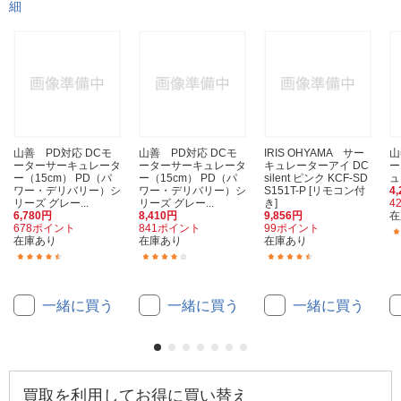
細
山善 PD対応 DCモ
山善 PD対応 DCモ
IRIS OHYAMA サー
山
ーターサーキュレータ
ーターサーキュレータ
キュレーターアイ DC
ー
ー（15cm） PD（パ
ー（15cm） PD（パ
silent ピンク KCF-SD
ュ
ワー・デリバリー）シ
ワー・デリバリー）シ
S151T-P [リモコン付
4
リーズ グレー...
リーズ グレー...
き]
4
6,780円
8,410円
9,856円
在
678ポイント
841ポイント
99ポイント
在庫あり
在庫あり
在庫あり
(44)
(26)
(31)
一緒に買う
一緒に買う
一緒に買う
買取を利用してお得に買い替え