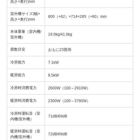
高さ×奥行)mm
室外機サイズ(幅×
800（+62）×714×285（+60）mm
高さ×奥行)mm
本体重量（室内機/
19.0kg/41.0kg
室外機）
畳数目安
おもに23畳用
冷房能力
7.1kW
暖房能力
8.5kW
冷房時消費電力
2600W（100～2910W）
暖房時消費電力
2300W（100～3780W）
冷房時運転音（室
71dB/69dB
内機/室外機）
暖房時運転音（室
72dB/69dB
内機/室外機）