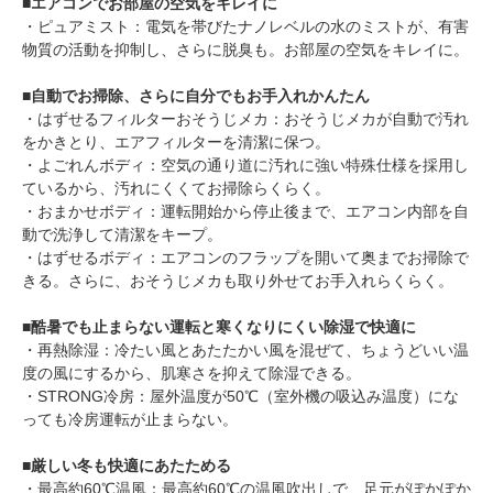
■
エアコンでお部屋の空気をキレイに
・ピュアミスト：電気を帯びたナノレベルの水のミストが、有害
物質の活動を抑制し、さらに脱臭も。お部屋の空気をキレイに。
■
自動でお掃除、さらに自分でもお手入れかんたん
・はずせるフィルターおそうじメカ：おそうじメカが自動で汚れ
をかきとり、エアフィルターを清潔に保つ。
・よごれんボディ：空気の通り道に汚れに強い特殊仕様を採用し
ているから、汚れにくくてお掃除らくらく。
・おまかせボディ：運転開始から停止後まで、エアコン内部を自
動で洗浄して清潔をキープ。
・はずせるボディ：エアコンのフラップを開いて奥までお掃除で
きる。さらに、おそうじメカも取り外せてお手入れらくらく。
■
酷暑でも止まらない運転と寒くなりにくい除湿で快適に
・再熱除湿：冷たい風とあたたかい風を混ぜて、ちょうどいい温
度の風にするから、肌寒さを抑えて除湿できる。
・STRONG冷房：屋外温度が50℃（室外機の吸込み温度）にな
っても冷房運転が止まらない。
■
厳しい冬も快適にあたためる
・最高約60℃温風：最高約60℃の温風吹出しで、足元がぽかぽか