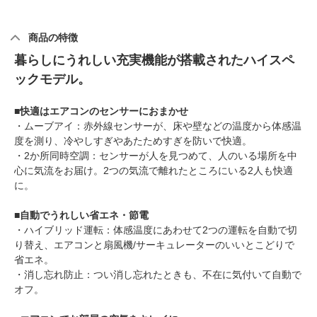
商品の特徴
暮らしにうれしい充実機能が搭載されたハイスペ
ックモデル。
■
快適はエアコンのセンサーにおまかせ
・ムーブアイ：赤外線センサーが、床や壁などの温度から体感温
度を測り、冷やしすぎやあたためすぎを防いで快適。
・2か所同時空調：センサーが人を見つめて、人のいる場所を中
心に気流をお届け。2つの気流で離れたところにいる2人も快適
に。
■
自動でうれしい省エネ・節電
・ハイブリッド運転：体感温度にあわせて2つの運転を自動で切
り替え、エアコンと扇風機/サーキュレーターのいいとこどりで
省エネ。
・消し忘れ防止：つい消し忘れたときも、不在に気付いて自動で
オフ。