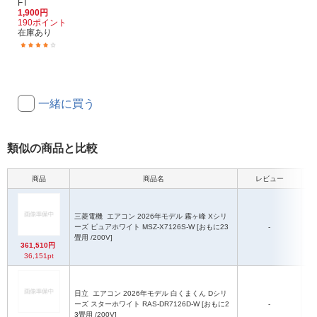
FT
1,900円
190ポイント
在庫あり
(15)
一緒に買う
類似の商品と比較
商品
商品名
レビュー
三菱電機
エアコン 2026年モデル 霧ヶ峰 Xシリ
ーズ ピュアホワイト MSZ-X7126S-W [おもに23
-
畳用 /200V]
361,510円
36,151pt
日立
エアコン 2026年モデル 白くまくん Dシリ
ーズ スターホワイト RAS-DR7126D-W [おもに2
-
3畳用 /200V]