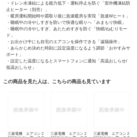
・ドレン水凍結による能力低下・運転停止を防ぐ「室外機凍結防
止ヒーター（別売）」
・暖房運転開始時や霜取り後に急速暖房を実現「急速Wヒート」
・睡眠中の冷やしすぎを防いで快適な眠りへ「みまもり快眠」
・睡眠中の冷やしすぎ、あたためすぎを防ぐ「快眠/ねむりモー
ド」
・お出かけ中にも自宅のエアコンを操作できる「遠隔操作」
・あらかじめ決めた時刻に設定温度になるよう調節「おやすみサ
ポート」
・設定した温度になるとスマートフォンに通知「高温おしらせ/
低温おしらせ」
この商品を見た人は、こちらの商品も見ています
三菱電機 エアコン 2
三菱電機 エアコン 2
三菱電機 エアコン 2