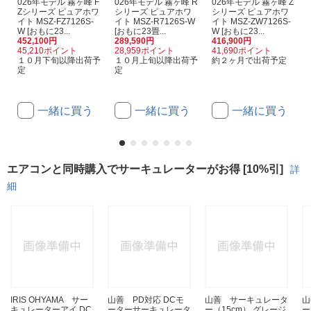
026年モデル 霧ヶ峰 F
026年モデル 霧ヶ峰 R
026年モデル 霧ヶ峰 Z
Zシリーズ ピュアホワ
シリーズ ピュアホワ
シリーズ ピュアホワ
イト MSZ-FZ7126S-
イト MSZ-R7126S-W
イト MSZ-ZW7126S-
W [おもに23...
[おもに23畳...
W [おもに23...
452,100円
289,590円
416,900円
45,210ポイント
28,959ポイント
41,690ポイント
１０月下旬以降出荷予
１０月上旬以降出荷予
約２ヶ月で出荷予定
定
定
一緒に買う
一緒に買う
一緒に買う
エアコンと同時購入でサーキュレーターがお得 [10%引]
詳
細
IRIS OHYAMA サー
山善 PD対応 DCモ
山善 サーキュレータ
山
キュレーターアイ DC
ーターサーキュレータ
ー（15cm） グレージ
ー