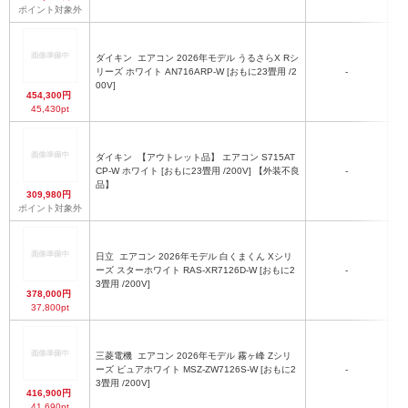
ポイント対象外
ダイキン
エアコン 2026年モデル うるさらX Rシ
リーズ ホワイト AN716ARP-W [おもに23畳用 /2
-
00V]
454,300円
45,430pt
ダイキン
【アウトレット品】 エアコン S715AT
CP-W ホワイト [おもに23畳用 /200V] 【外装不良
-
品】
309,980円
ポイント対象外
日立
エアコン 2026年モデル 白くまくん Xシリ
ーズ スターホワイト RAS-XR7126D-W [おもに2
-
3畳用 /200V]
378,000円
37,800pt
三菱電機
エアコン 2026年モデル 霧ヶ峰 Zシリ
ーズ ピュアホワイト MSZ-ZW7126S-W [おもに2
-
3畳用 /200V]
416,900円
41,690pt