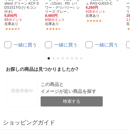
silent グリーン KCF-S
ー（15cm） PD（パ
ュ RAS-GJ015-C
ー
DS151T-G [リモコン
ワー・デリバリー）シ
4,260円
ワ
付き]
リーズ グレー...
426ポイント
リ
9,856円
8,480円
在庫あり
1
99ポイント
848ポイント
1
(7)
在庫あり
在庫あり
在
(30)
(44)
一緒に買う
一緒に買う
一緒に買う
お探しの商品は見つかりましたか?
この商品と
イメージが近い商品を探す
検索する
ショッピングガイド