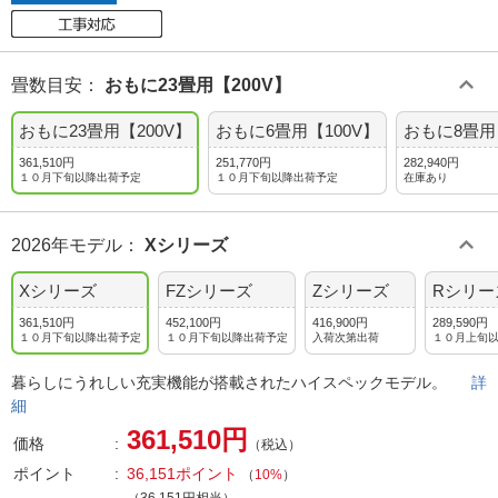
畳数目安
：
おもに23畳用【200V】
おもに23畳用【200V】
おもに6畳用【100V】
おもに8畳用
361,510円
251,770円
282,940円
１０月下旬以降出荷予定
１０月下旬以降出荷予定
在庫あり
2026年モデル
：
Xシリーズ
Xシリーズ
FZシリーズ
Zシリーズ
Rシリー
361,510円
452,100円
416,900円
289,590円
１０月下旬以降出荷予定
１０月下旬以降出荷予定
入荷次第出荷
１０月上旬
暮らしにうれしい充実機能が搭載されたハイスペックモデル。
詳
細
361,510円
価格
（税込）
ポイント
36,151ポイント
（
10%
）
（36,151円相当）