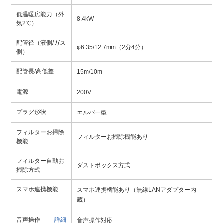
低温暖房能力（外
8.4kW
気2℃）
配管径（液側/ガス
φ6.35/12.7mm（2分4分）
側）
配管長/高低差
15m/10m
電源
200V
プラグ形状
エルバー型
フィルターお掃除
フィルターお掃除機能あり
機能
フィルター自動お
ダストボックス方式
掃除方式
スマホ連携機能
スマホ連携機能あり（無線LANアダプター内
蔵）
音声操作
詳細
音声操作対応