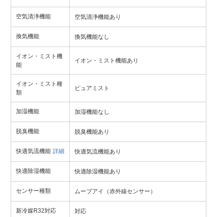
空気清浄機能
空気清浄機能あり
換気機能
換気機能なし
イオン・ミスト機
イオン・ミスト機能あり
能
イオン・ミスト種
ピュアミスト
類
加湿機能
加湿機能なし
脱臭機能
脱臭機能あり
快適気流機能
詳細
快適気流機能あり
快適除湿機能
快適除湿機能あり
センサー種類
ムーブアイ（赤外線センサー）
新冷媒R32対応
対応