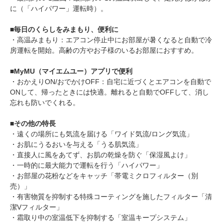
に（「ハイパワー」運転時）。
■
毎日のくらしをみまもり、便利に
・高温みまもり：エアコン停止中にお部屋が暑くなると自動で冷
房運転を開始。高齢の方やお子様のいるお部屋におすすめ。
■
MyMU（マイエムユー）アプリで便利
・おかえりON/おでかけOFF：自宅に近づくとエアコンを自動で
ONして、帰ったときには快適。離れると自動でOFFして、消し
忘れも防いでくれる。
■
その他の特長
・遠くの場所にも気流を届ける「ワイド気流/ロング気流」
・お肌にうるおいを与える「うる肌気流」
・直接人に風をあてず、お肌の乾燥を防ぐ「保湿風よけ」
・一時的に最大能力で運転を行う「ハイパワー」
・お部屋の花粉などをキャッチ「帯電ミクロフィルター（別
売）」
・有害物質を抑制する特殊コーティングを施したフィルター「清
潔Vフィルター」
・霜取り中の室温低下を抑制する「室温キープシステム」