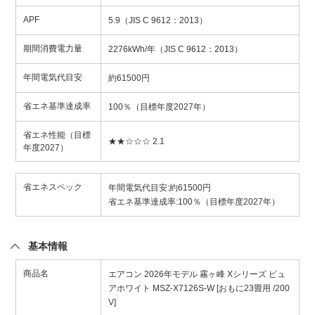
APF
5.9（JIS C 9612：2013）
期間消費電力量
2276kWh/年（JIS C 9612：2013）
年間電気代目安
約61500円
省エネ基準達成率
100％（目標年度2027年）
省エネ性能（目標
★★☆☆☆ 2.1
年度2027）
省エネスペック
年間電気代目安:約61500円
省エネ基準達成率:100％（目標年度2027年）
基本情報
商品名
エアコン 2026年モデル 霧ヶ峰 Xシリーズ ピュ
アホワイト MSZ-X7126S-W [おもに23畳用 /200
V]