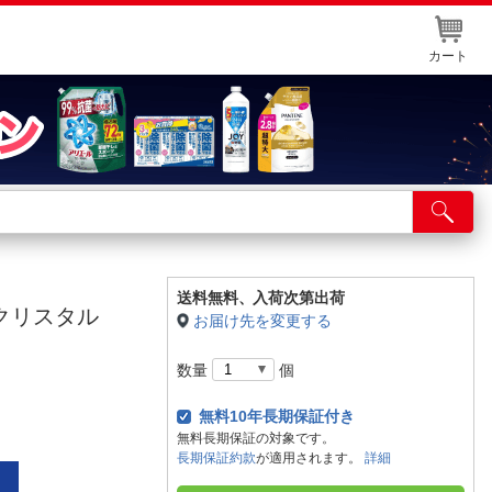
カート
店舗サービス
ット取り置き
イントカードWEB登録
送料無料、
入荷次第出荷
 クリスタル
お届け先を変更する
舗情報・店舗一覧
数量
個
取り寄せ品入荷状況照会
無料10年長期保証付き
無料長期保証の対象です。
長期保証約款
が適用されます。
詳細