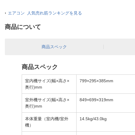
エアコン 人気売れ筋ランキングを見る
商品について
商品スペック
商品スペック
室内機サイズ(幅×高さ×
799×295×385mm
奥行)mm
室外機サイズ(幅×高さ×
849×699×319mm
奥行)mm
本体重量（室内機/室外
14.5kg/43.0kg
機）