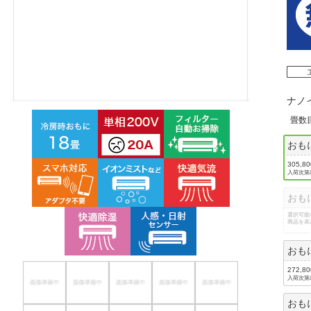
ほしいもの
お知らせ
ナノ
畳数
おも
305,8
入荷次第
おも
選択可能
商品を表
おも
272,8
入荷次第
おも