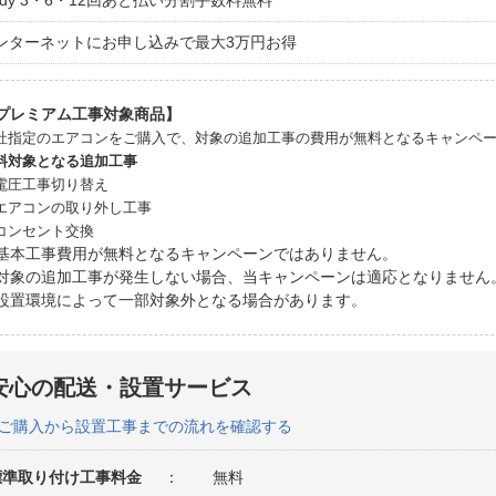
aidy 3・6・12回あと払い分割手数料無料
ンターネットにお申し込みで最大3万円お得
プレミアム工事対象商品】
社指定のエアコンをご購入で、対象の追加工事の費用が無料となるキャンペ
料対象となる追加工事
電圧工事切り替え
エアコンの取り外し工事
コンセント交換
基本工事費用が無料となるキャンペーンではありません。
対象の追加工事が発生しない場合、当キャンペーンは適応となりません
設置環境によって一部対象外となる場合があります。
安心の配送・設置サービス
ご購入から設置工事までの流れを確認する
標準取り付け工事料金
：
無料