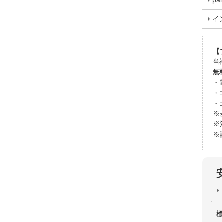
p
イ
【
当
無
・
・
・
※
※
※