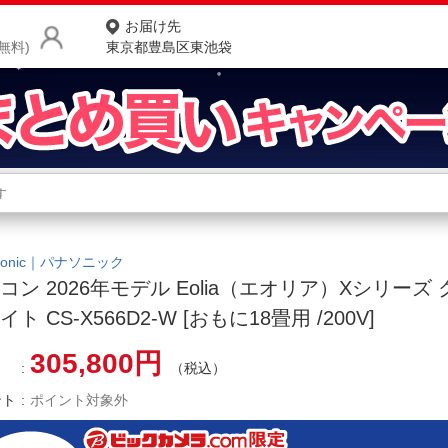
お届け先
無料)
東京都豊島区東池袋
商品をさがす
ランキングからさがす
ネ
カテゴリ一覧からさがす
ポ
asonic｜パナソニック
コン 2026年モデル Eolia（エオリア）Xシリーズ
店
ト CS-X566D2-W [おもに18畳用 /200V]
お
305,800円
（税込）
お客様サポート
ント
ポイント対象外
ご利用ガイド