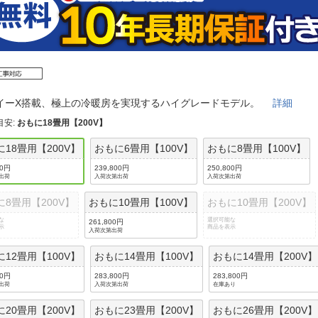
法
よくある質問・お問合せ
I
ご利用規約
イーX搭載、極上の冷暖房を実現するハイグレードモデル。
詳細
E
目安
:
おもに18畳用【200V】
に18畳用【200V】
おもに6畳用【100V】
おもに8畳用【100V】
00円
239,800円
250,800円
出荷
入荷次第出荷
入荷次第出荷
に8畳用【200V】
おもに10畳用【100V】
おもに10畳用【200V】
な
選択可能な
261,800円
示
商品を表示
入荷次第出荷
に12畳用【100V】
おもに14畳用【100V】
おもに14畳用【200V】
00円
283,800円
283,800円
出荷
入荷次第出荷
在庫あり
に20畳用【200V】
おもに23畳用【200V】
おもに26畳用【200V】