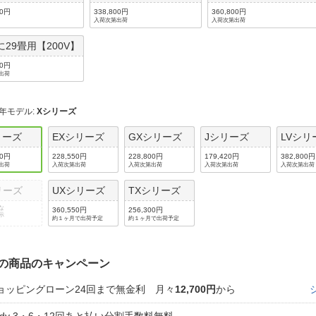
00円
338,800円
360,800円
入荷次第出荷
入荷次第出荷
に29畳用【200V】
00円
出荷
6年モデル
:
Xシリーズ
リーズ
EXシリーズ
GXシリーズ
Jシリーズ
LVシリ
00円
228,550円
228,800円
179,420円
382,800円
出荷
入荷次第出荷
入荷次第出荷
入荷次第出荷
入荷次第出荷
リーズ
UXシリーズ
TXシリーズ
な
360,550円
256,300円
示
約１ヶ月で出荷予定
約１ヶ月で出荷予定
の商品のキャンペーン
ョッピングローン24回まで無金利 月々
12,700円
から