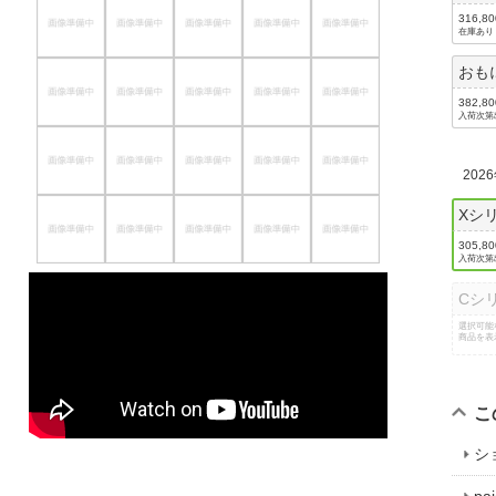
316,8
在庫あり
おも
382,8
入荷次第
202
Xシ
305,8
入荷次第
Cシ
選択可能
商品を表
こ
シ