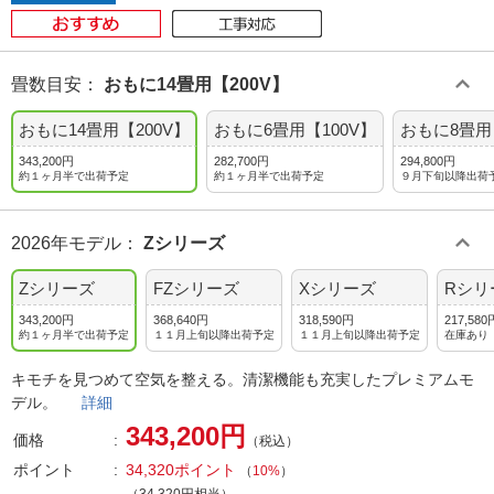
畳数目安
：
おもに14畳用【200V】
おもに14畳用【200V】
おもに6畳用【100V】
おもに8畳用
343,200円
282,700円
294,800円
約１ヶ月半で出荷予定
約１ヶ月半で出荷予定
９月下旬以降出荷
2026年モデル
：
Zシリーズ
Zシリーズ
FZシリーズ
Xシリーズ
Rシリ
343,200円
368,640円
318,590円
217,580
約１ヶ月半で出荷予定
１１月上旬以降出荷予定
１１月上旬以降出荷予定
在庫あり
キモチを見つめて空気を整える。清潔機能も充実したプレミアムモ
デル。
詳細
343,200円
価格
（税込）
ポイント
34,320ポイント
（
10%
）
（34,320円相当）