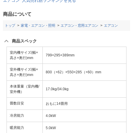
エアコン 人気売れ筋ランキングを見る
商品について
トップ
家電・エアコン・照明
エアコン・窓用エアコン
エアコン
商品スペック
室内機サイズ(幅×
799×295×389mm
高さ×奥行)mm
室外機サイズ(幅×
800（+62）×550×285（+60）mm
高さ×奥行)mm
本体重量（室内機/
17.0kg/34.0kg
室外機）
畳数目安
おもに14畳用
冷房能力
4.0kW
暖房能力
5.0kW