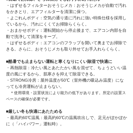
・はずせるフィルターおそうじメカ：おそうじメカが自動で汚れ
をかきとり、エアフィルターを清潔に保つ。
・よごれんボディ：空気の通り道に汚れに強い特殊仕様を採用し
ているから、汚れにくくてお掃除らくらく。
・おまかせボディ：運転開始から停止後まで、エアコン内部を自
動で洗浄して清潔をキープ。
・はずせるボディ：エアコンのフラップを開いて奥までお掃除で
きる。さらに、おそうじメカも取り外せてお手入れらくらく。
■
酷暑でも止まらない運転と寒くなりにくい除湿で快適に
・再熱除湿：冷たい風とあたたかい風を混ぜて、ちょうどいい温
度の風にするから、肌寒さを抑えて除湿できる。
・STRONG冷房：屋外温度が50℃（室外機の吸込み温度）にな
っても冷房運転が止まらない。
＊使用環境・設置状況により能力の低下があります。所定の設置ス
ペースの確保が必要です。
■
厳しい冬も快適にあたためる
・最高約60℃温風：最高約60℃の温風吹出しで、足元がぽかぽか
に（「ハイパワー」運転時）。