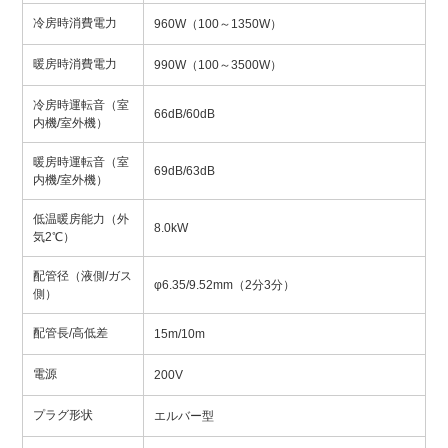
冷房時消費電力
960W（100～1350W）
暖房時消費電力
990W（100～3500W）
冷房時運転音（室
66dB/60dB
内機/室外機）
暖房時運転音（室
69dB/63dB
内機/室外機）
低温暖房能力（外
8.0kW
気2℃）
配管径（液側/ガス
φ6.35/9.52mm（2分3分）
側）
配管長/高低差
15m/10m
電源
200V
プラグ形状
エルバー型