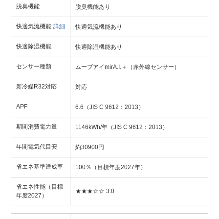
脱臭機能
脱臭機能あり
快適気流機能
詳細
快適気流機能あり
快適除湿機能
快適除湿機能あり
センサー種類
ムーブアイmirA.I.＋（赤外線センサー）
新冷媒R32対応
対応
APF
6.6（JIS C 9612：2013）
期間消費電力量
1146kWh/年（JIS C 9612：2013）
年間電気代目安
約30900円
省エネ基準達成率
100％（目標年度2027年）
省エネ性能（目標
★★★☆☆ 3.0
年度2027）