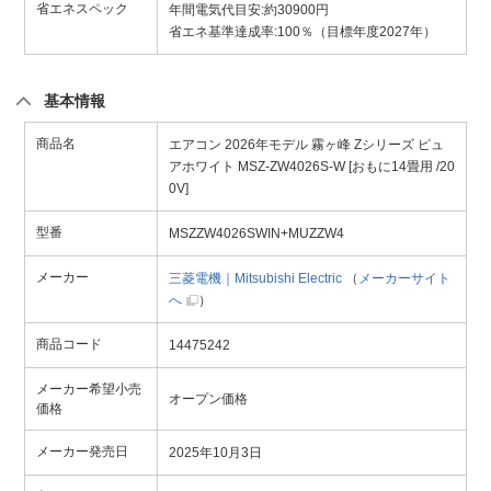
省エネスペック
年間電気代目安:約30900円
省エネ基準達成率:100％（目標年度2027年）
基本情報
商品名
エアコン 2026年モデル 霧ヶ峰 Zシリーズ ピュ
アホワイト MSZ-ZW4026S-W [おもに14畳用 /20
0V]
型番
MSZZW4026SWIN+MUZZW4
メーカー
三菱電機｜Mitsubishi Electric
（
メーカーサイト
へ
）
商品コード
14475242
メーカー希望小売
オープン価格
価格
メーカー発売日
2025年10月3日