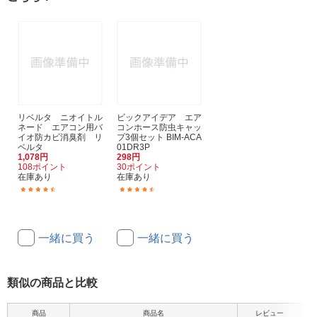
リベルタ ニオイトル
ビックアイデア エア
ネード エアコン用バ
コンホース防虫キャッ
イオ防カビ消臭剤 リ
プ3個セット BIM-ACA
ベルタ
01DR3P
1,078円
298円
108ポイント
30ポイント
在庫あり
在庫あり
(7)
(17)
一緒に買う
一緒に買う
類似の商品と比較
商品
商品名
レビュー