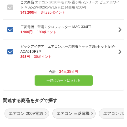
エアコン 2026年モデル 霧ヶ峰 Zシリーズ ピュアホワイ
ト MSZ-ZW4026S-W [おもに14畳用 /200V]
343,200円
34,320ポイント
三菱電機 帯電ミクロフィルター MAC-334FT
1,900円
190ポイント
ビックアイデア エアコンホース防虫キャップ3個セット BIM-
ACA01DR3P
298円
30ポイント
345,398
合計
円
一緒にカートに入れる
関連する商品をタグで探す
エアコン 200V電源
エアコン 三菱電機
エアコン ホ