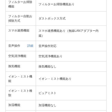
フィルターお掃除
フィルターお掃除機能あり
機能
フィルター自動お
ダストボックス方式
掃除方式
スマホ連携機能
スマホ連携機能あり（無線LANアダプター内
蔵）
音声操作
詳細
音声操作対応
空気清浄機能
空気清浄機能あり
換気機能
換気機能なし
イオン・ミスト機
イオン・ミスト機能あり
能
イオン・ミスト種
ピュアミスト
類
加湿機能
加湿機能なし