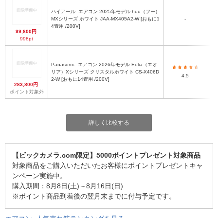
ハイアール
エアコン 2025年モデル huu（フー）
MXシリーズ ホワイト JAA-MX405A2-W [おもに1
-
4畳用 /200V]
99,800円
998pt
Panasonic
エアコン 2026年モデル Eolia（エオ
リア）Xシリーズ クリスタルホワイト CS-X406D
4.5
2-W [おもに14畳用 /200V]
283,800円
ポイント対象外
詳しく比較する
【ビックカメラ.com限定】5000ポイントプレゼント対象商品
対象商品をご購入いただいたお客様にポイントプレゼントキャ
ンペーン実施中。
購入期間：8月8日(土)～8月16日(日)
※ポイント商品到着後の翌月末までに付与予定です。