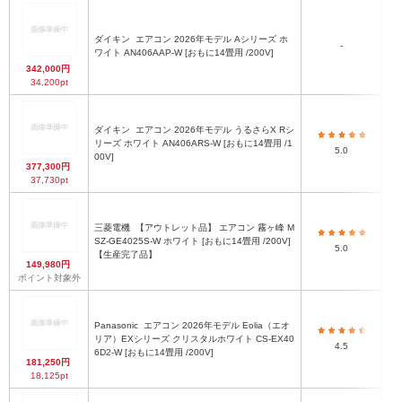
ダイキン
エアコン 2026年モデル Aシリーズ ホ
-
ワイト AN406AAP-W [おもに14畳用 /200V]
342,000円
34,200pt
ダイキン
エアコン 2026年モデル うるさらX Rシ
リーズ ホワイト AN406ARS-W [おもに14畳用 /1
5.0
00V]
377,300円
37,730pt
三菱電機
【アウトレット品】 エアコン 霧ヶ峰 M
SZ-GE4025S-W ホワイト [おもに14畳用 /200V]
5.0
【生産完了品】
149,980円
ポイント対象外
Panasonic
エアコン 2026年モデル Eolia（エオ
リア）EXシリーズ クリスタルホワイト CS-EX40
4.5
6D2-W [おもに14畳用 /200V]
181,250円
18,125pt