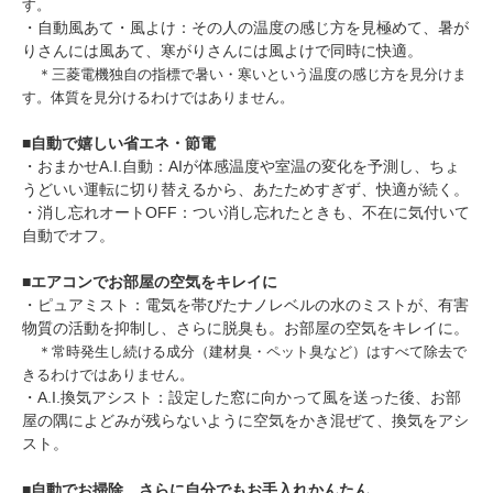
す。
・自動風あて・風よけ：その人の温度の感じ方を見極めて、暑が
りさんには風あて、寒がりさんには風よけで同時に快適。
＊三菱電機独自の指標で暑い・寒いという温度の感じ方を見分けま
す。体質を見分けるわけではありません。
■
自動で嬉しい省エネ・節電
・おまかせA.I.自動：AIが体感温度や室温の変化を予測し、ちょ
うどいい運転に切り替えるから、あたためすぎず、快適が続く。
・消し忘れオートOFF：つい消し忘れたときも、不在に気付いて
自動でオフ。
■
エアコンでお部屋の空気をキレイに
・ピュアミスト：電気を帯びたナノレベルの水のミストが、有害
物質の活動を抑制し、さらに脱臭も。お部屋の空気をキレイに。
＊常時発生し続ける成分（建材臭・ペット臭など）はすべて除去で
きるわけではありません。
・A.I.換気アシスト：設定した窓に向かって風を送った後、お部
屋の隅によどみが残らないように空気をかき混ぜて、換気をアシ
スト。
■
自動でお掃除、さらに自分でもお手入れかんたん