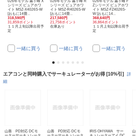
026年モデル 霧ヶ峰 X
026年モデル 霧ヶ峰 R
026年モデル 霧ヶ峰 F
シリーズ ピュアホワ
シリーズ ピュアホワ
Zシリーズ ピュアホワ
イト MSZ-X4026S-W
イト MSZ-R4026S-W
イト MSZ-FZ4026S-
[おもに14畳...
[おもに14畳...
W [おもに14...
318,590円
217,580円
368,640円
31,859ポイント
21,758ポイント
36,864ポイント
１１月上旬以降出荷予
在庫あり
１１月上旬以降出荷予
定
定
一緒に買う
一緒に買う
一緒に買う
エアコンと同時購入でサーキュレーターがお得 [10%引]
詳
細
山善 PD対応 DCモ
山善 PD対応 DCモ
IRIS OHYAMA サー
山
ーターサーキュレータ
ーターサーキュレータ
キュレーターアイ DC
ー