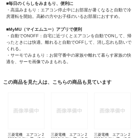
■
毎日のくらしをみまもり、便利に
・高温みまもり：エアコン停止中にお部屋が暑くなると自動で冷
房運転を開始。高齢の方やお子様のいるお部屋におすすめ。
■
MyMU（マイエムユー）アプリで便利
・自動でONOFF：自宅に近づくとエアコンを自動でONして、帰
ったときには快適。離れると自動でOFFして、消し忘れも防いで
くれる。
・サーモでみまもり：お留守番中の家族や離れて暮らす家族の快
適を、サーモ画像でみまもれる。
この商品を見た人は、こちらの商品も見ています
三菱電機 エアコン 2
三菱電機 エアコン 2
三菱電機 エアコン 2