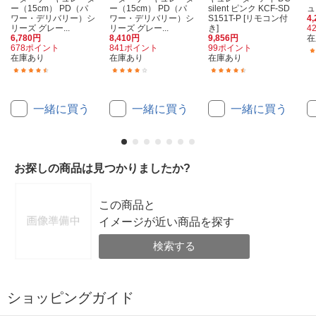
ー（15cm） PD（パ
ー（15cm） PD（パ
silent ピンク KCF-SD
ュ
ワー・デリバリー）シ
ワー・デリバリー）シ
S151T-P [リモコン付
4
リーズ グレー...
リーズ グレー...
き]
4
6,780円
8,410円
9,856円
在
678ポイント
841ポイント
99ポイント
在庫あり
在庫あり
在庫あり
(44)
(26)
(31)
一緒に買う
一緒に買う
一緒に買う
お探しの商品は見つかりましたか?
この商品と
イメージが近い商品を探す
検索する
ショッピングガイド