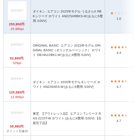
ダイキン
エアコン 2025年モデル うるさらX RB
Kシリーズ ホワイト AN225ARBKS-W [おもに6畳
1.0
用 /100V]
259,800円
25,980pt
ORIGINAL BASIC
エアコン 2023年モデル ORI
GINAL BASIC（オリジナルベーシック） ホワイ
4.4
ト OB-HA22BK1-W [おもに6畳用 /100V]
52,800円
528pt
ダイキン
エアコン 2026年モデル Eシリーズ ホ
ワイト AN226AES-W [おもに6畳用 /100V]
4.7
129,580円
12,958pt
東芝
【アウトレット品】 エアコン Tシリーズ R
AS-2215T-W ホワイト [おもに6畳用 /100V] 【生
4.7
産完了品】
59,980円
ポイント対象外