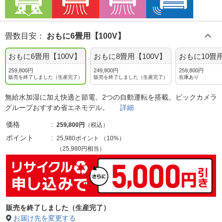
畳数目安
：
おもに6畳用【100V】
おもに6畳用【100V】
おもに8畳用【100V】
おもに10畳用
259,800円
249,800円
259,800円
販売を終了しました（生産完了）
販売を終了しました（生産完了）
在庫あり
無給水加湿に加え快適と節電、2つの自動運転を搭載。ビックカメラ
グループおすすめ省エネモデル。
詳細
価格
259,800円
（税込）
ポイント
25,980ポイント
（
10%
）
（25,980円相当）
販売を終了しました（生産完了）
お届け先を変更する