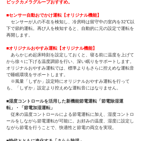
ビックカメラグループおすすめ。
■
センサー自動おでかけ運転【オリジナル機能】
センサーが人の不在を検知し、冷房時は留守中の室内を32℃以
下で節約運転。再び人を検知すると、自動的に元の設定で運転を
再開します。
■
オリジナルおやすみ運転【オリジナル機能】
あらかじめ起床時刻を設定しておくと、寝る前に温度を上げて
から徐々に下げる温度調節を行い、深い眠りをサポートします。
オリジナルおやすみ運転では、標準よりもさらに控えめな運転音
で睡眠環境をサポートします。
※風量「しずか」設定時にオリジナルおやすみ運転を行って
も、「しずか」設定より控えめな運転音にはなりません。
■
湿度コントロールを活用した新機能節電運転「節電除湿運
転」・「節電加湿運転」
従来の温度コントロールによる節電運転に加え、湿度コントロ
ールをしながら節電運転が可能に。お好みの温度、湿度に設定し
ながら節電を行うことで、快適性と節電の両立を実現。
■
時代とともに進化する「さらら除湿」