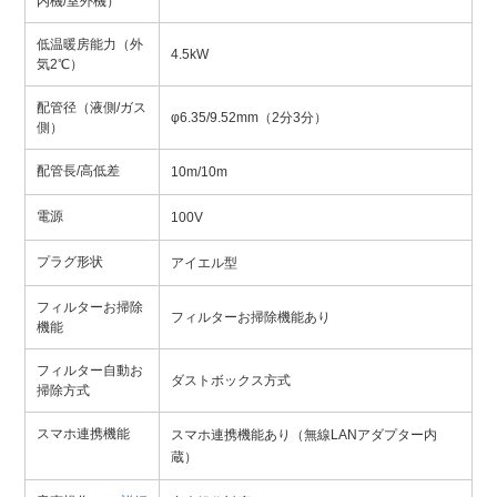
内機/室外機）
低温暖房能力（外
4.5kW
気2℃）
配管径（液側/ガス
φ6.35/9.52mm（2分3分）
側）
配管長/高低差
10m/10m
電源
100V
プラグ形状
アイエル型
フィルターお掃除
フィルターお掃除機能あり
機能
フィルター自動お
ダストボックス方式
掃除方式
スマホ連携機能
スマホ連携機能あり（無線LANアダプター内
蔵）