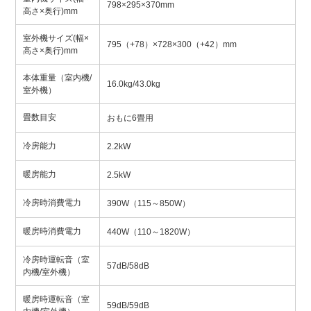
798×295×370mm
高さ×奥行)mm
室外機サイズ(幅×
795（+78）×728×300（+42）mm
高さ×奥行)mm
本体重量（室内機/
16.0kg/43.0kg
室外機）
畳数目安
おもに6畳用
冷房能力
2.2kW
暖房能力
2.5kW
冷房時消費電力
390W（115～850W）
暖房時消費電力
440W（110～1820W）
冷房時運転音（室
57dB/58dB
内機/室外機）
暖房時運転音（室
59dB/59dB