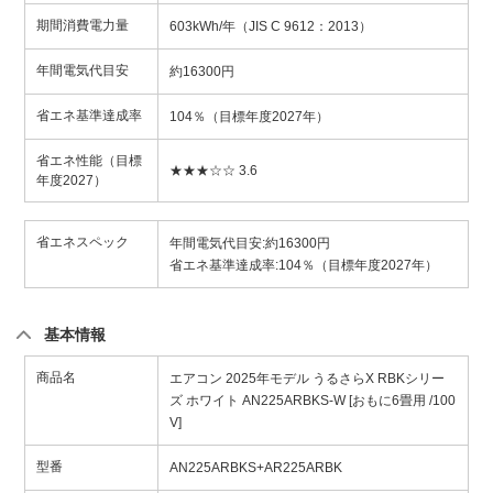
期間消費電力量
603kWh/年（JIS C 9612：2013）
年間電気代目安
約16300円
省エネ基準達成率
104％（目標年度2027年）
省エネ性能（目標
★★★☆☆ 3.6
年度2027）
省エネスペック
年間電気代目安:約16300円
省エネ基準達成率:104％（目標年度2027年）
基本情報
商品名
エアコン 2025年モデル うるさらX RBKシリー
ズ ホワイト AN225ARBKS-W [おもに6畳用 /100
V]
型番
AN225ARBKS+AR225ARBK