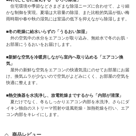
住宅環境や季節などさまざまな除湿ニーズに合わせて、より細
かな制御を実現。夏場は大容量の除湿、また比較的気温が低い梅
雨時期や春や秋の湿気には室温の低下を抑えながら除湿します。
■
冬の乾燥に給水いらずの「うるおい加湿」
外の空気中の水分をエアコンが取り込み、無給水で冬のお肌・
お部屋にうるおいをお届けします。
■
新鮮な空気を冷暖房しながら室内へ取り込める「エアコン換
気」
屋外の新鮮な空気をエアコンの快適気流にのせてお部屋にお届
け。換気ムラが少ないので空気がよどみにくく、お部屋の空気を
快適に整えます。
■
熱交換器を水洗浄し、放電乾燥までするから「内部が清潔」
夏だけでなく、冬もしっかりエアコン内部を水洗浄。さらにダ
イキン独自のストリーマ照射や送風乾燥・加熱乾燥を行い、エア
コン内部をキレイにします。
商品レビュー