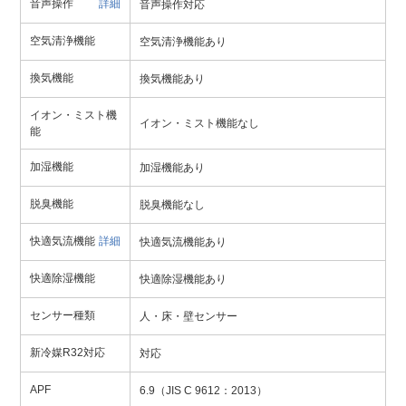
音声操作
詳細
音声操作対応
空気清浄機能
空気清浄機能あり
換気機能
換気機能あり
イオン・ミスト機
イオン・ミスト機能なし
能
加湿機能
加湿機能あり
脱臭機能
脱臭機能なし
快適気流機能
詳細
快適気流機能あり
快適除湿機能
快適除湿機能あり
センサー種類
人・床・壁センサー
新冷媒R32対応
対応
APF
6.9（JIS C 9612：2013）