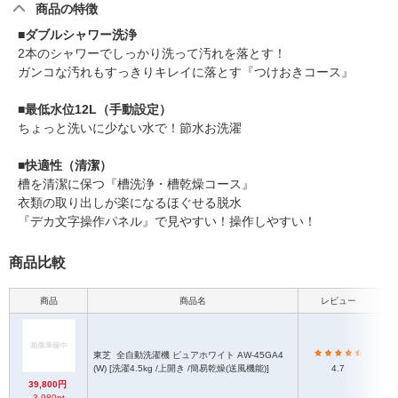
商品の特徴
■ダブルシャワー洗浄
2本のシャワーでしっかり洗って汚れを落とす！
ガンコな汚れもすっきりキレイに落とす『つけおきコース』
■最低水位12L（手動設定）
ちょっと洗いに少ない水で！節水お洗濯
■快適性（清潔）
槽を清潔に保つ『槽洗浄・槽乾燥コース』
衣類の取り出しが楽になるほぐせる脱水
『デカ文字操作パネル』で見やすい！操作しやすい！
商品比較
商品
商品名
レビュー
本
東芝
全自動洗濯機 ピュアホワイト AW-45GA4
(W) [洗濯4.5kg /上開き /簡易乾燥(送風機能)]
4.7
39,800円
3,980pt