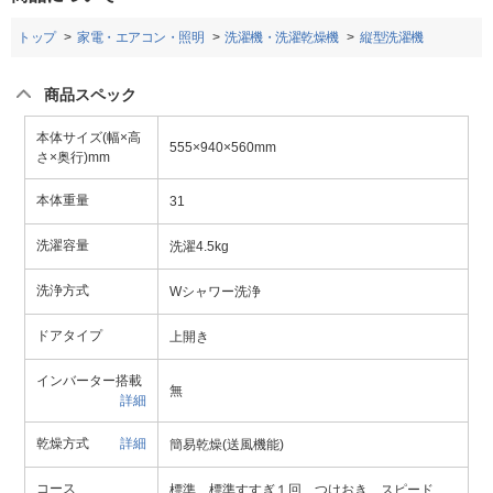
トップ
家電・エアコン・照明
洗濯機・洗濯乾燥機
縦型洗濯機
商品スペック
本体サイズ(幅×高
555×940×560mm
さ×奥行)mm
本体重量
31
洗濯容量
洗濯4.5kg
洗浄方式
Wシャワー洗浄
ドアタイプ
上開き
インバーター搭載
無
詳細
乾燥方式
詳細
簡易乾燥(送風機能)
コース
標準、標準すすぎ１回、つけおき、スピード、