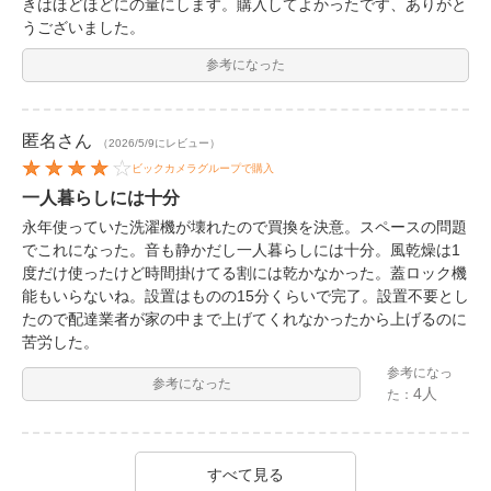
きはほどほどにの量にします。購入してよかったです、ありがと
うございました。
参考になった
匿名
さん
（2026/5/9にレビュー）
ビックカメラグループで購入
一人暮らしには十分
永年使っていた洗濯機が壊れたので買換を決意。スペースの問題
でこれになった。音も静かだし一人暮らしには十分。風乾燥は1
度だけ使ったけど時間掛けてる割には乾かなかった。蓋ロック機
能もいらないね。設置はものの15分くらいで完了。設置不要とし
たので配達業者が家の中まで上げてくれなかったから上げるのに
苦労した。
参考になっ
参考になった
4人
た：
すべて見る