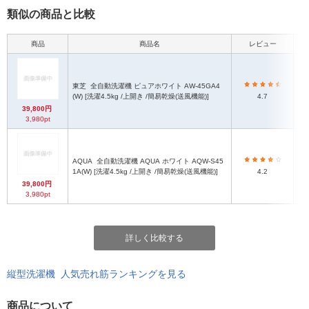
類似の商品と比較
商品
商品名
レビュー
本
東芝
全自動洗濯機 ピュアホワイト AW-45GA4
(W) [洗濯4.5kg /上開き /簡易乾燥(送風機能)]
4.7
39,800円
3,980pt
AQUA
全自動洗濯機 AQUA ホワイト AQW-S45
1A(W) [洗濯4.5kg /上開き /簡易乾燥(送風機能)]
4.2
39,800円
3,980pt
詳しく比較する
縦型洗濯機 人気売れ筋ランキングを見る
商品について