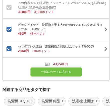
全自動洗濯機 ピュアホワイト AW-45GA4(W) [洗濯4.5kg
/上開き /簡易乾燥(送風機能)]
39,800円
3,980ポイント
ビックアイデア 洗濯物を干す人のためのフェイスタオル ライ
トブルー BI-TW1F01
480円
48ポイント
ハマダプレス工藝 洗濯機高さ調整ゴムマット TFi-5505
2,960円
296ポイント
43,240
合計
円
一緒にカートに入れる
関連する商品をタグで探す
洗濯機 スリム
洗濯機 縦型
洗濯機 上開き
洗