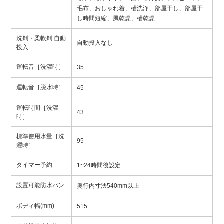
毛布、おしゃれ着、槽洗浄、部屋干し、部屋干
し時間短縮、風乾燥、槽乾燥
洗剤・柔軟剤 自動
自動投入なし
投入
運転音［洗濯時］
35
運転音［脱水時］
45
運転時間［洗濯
43
時］
標準使用水量［洗
95
濯時］
タイマー予約
1~24時間後設定
設置可能防水パン
奥行内寸法540mm以上
ボディ幅(mm)
515