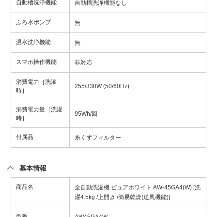
自動槽洗浄機能
自動槽洗浄機能なし
ふろ水ポンプ
無
温水洗浄機能
無
スマホ操作機能
非対応
消費電力［洗濯
255/330W (50/60Hz)
時］
消費電力量［洗濯
95Wh/回
時］
付属品
糸くずフィルター
基本情報
商品名
全自動洗濯機 ピュアホワイト AW-45GA4(W) [洗
濯4.5kg /上開き /簡易乾燥(送風機能)]
型番
AW45GA4W