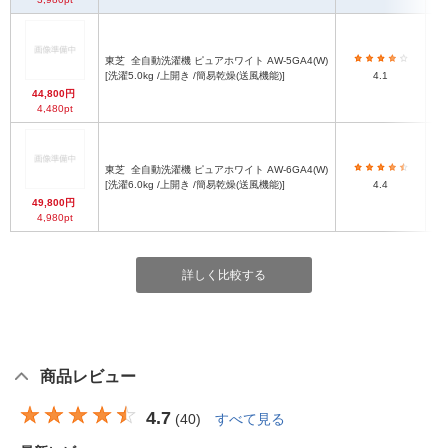
東芝
全自動洗濯機 ピュアホワイト AW-5GA4(W)
[洗濯5.0kg /上開き /簡易乾燥(送風機能)]
4.1
44,800円
4,480pt
東芝
全自動洗濯機 ピュアホワイト AW-6GA4(W)
[洗濯6.0kg /上開き /簡易乾燥(送風機能)]
4.4
49,800円
4,980pt
詳しく比較する
商品レビュー
4.7
(
40
)
すべて見る