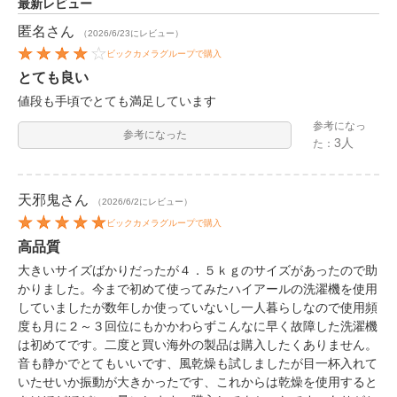
最新レビュー
匿名
さん
（2026/6/23にレビュー）
ビックカメラグループで購入
とても良い
値段も手頃でとても満足しています
参考になっ
参考になった
3人
た：
天邪鬼
さん
（2026/6/2にレビュー）
ビックカメラグループで購入
高品質
大きいサイズばかりだったが４．５ｋｇのサイズがあったので助
かりました。今まで初めて使ってみたハイアールの洗濯機を使用
していましたが数年しか使っていないし一人暮らしなので使用頻
度も月に２～３回位にもかかわらずこんなに早く故障した洗濯機
は初めてです。二度と買い海外の製品は購入したくありません。
音も静かでとてもいいです、風乾燥も試しましたが目一杯入れて
いたせいか振動が大きかったです、これからは乾燥を使用すると