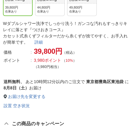
39,800円
44,800円
49,800円
在庫あり
在庫あり
在庫あり
Wダブルシャワー洗浄でしっかり洗う！ガンコな汚れもすっきりキ
レイに落とす『つけおきコース』
カセット式糸くずフィルターだから糸くずが捨てやすく、お手入れ
が簡単です。
詳細
39,800円
価格
（税込）
ポイント
3,980ポイント
（
10%
）
（3,980円相当）
送料無料、
あと
10時間12分以内
のご注文で
東京都豊島区東池袋
に
8月8日（土）
お届け
お届け先を変更する
設置 空き状況
この商品のキャンペーン