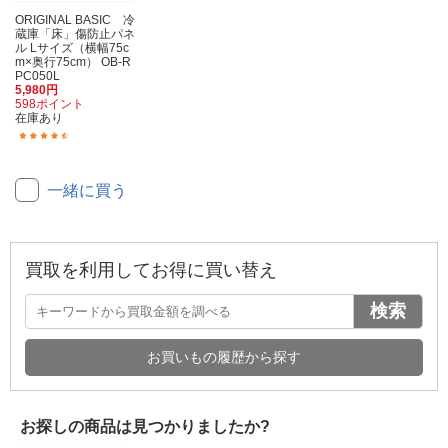
ORIGINAL BASIC 冷
蔵庫「床」傷防止パネ
ル Lサイズ（横幅75c
m×奥行75cm） OB-R
PC050L
5,980円
598ポイント
在庫あり
(34)
一緒に買う
買取を利用してお得に買い替え
検索
お買いもの履歴から探す
お探しの商品は見つかりましたか?