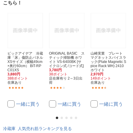
こちら！
ビックアイデア 冷蔵
ORIGINAL BASIC ス
山崎実業 プレート
庫「床」傷防止パネル
ティック掃除機 ホワ
マグネットスパイスラ
XSサイズ（横幅49cm
イト VS-6400BK [サ
ック(Plate Magnetic S
×奥行60cm） BIT-RP
イクロン式 /コード式]
pice Rack WH) 2410
C01XS
3,780円
ホワイト
3,880円
38ポイント
2,970円
388ポイント
店在庫有り 2～3日出
149ポイント
在庫あり
荷
在庫あり
(5)
(395)
(14)
一緒に買う
一緒に買う
一緒に買う
冷蔵庫 人気売れ筋ランキングを見る