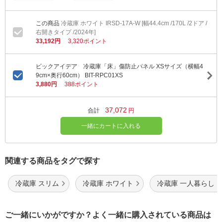
冷蔵庫 ホワイト IRSD-17A-W [幅44.4cm /170L /2ドア /
右開きタイプ /2024年]
33,192円
3,320ポイント
ビックアイデア 冷蔵庫「床」傷防止パネル XSサイズ（横幅4
9cm×奥行60cm） BIT-RPC01XS
3,880円
388ポイント
37,072
合計
円
一緒にカートに入れる
関連する商品をタグで探す
冷蔵庫 スリム
冷蔵庫 ホワイト
冷蔵庫 一人暮らし
ご一緒にいかがですか？よく一緒に購入されている商品は