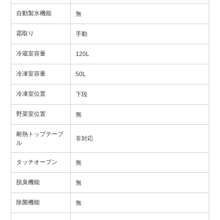
自動製氷機能
無
霜取り
手動
冷蔵室容量
120L
冷凍室容量
50L
冷凍室位置
下段
野菜室位置
無
耐熱トップテーブ
非対応
ル
タッチオープン
無
脱臭機能
無
除菌機能
無