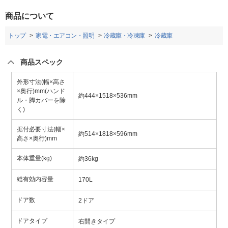
商品について
トップ
家電・エアコン・照明
冷蔵庫・冷凍庫
冷蔵庫
商品スペック
外形寸法(幅×高さ
×奥行)mm(ハンド
約444×1518×536mm
ル・脚カバーを除
く)
据付必要寸法(幅×
約514×1818×596mm
高さ×奥行)mm
本体重量(kg)
約36kg
総有効内容量
170L
ドア数
2ドア
ドアタイプ
右開きタイプ