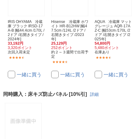
IRIS OHYAMA 冷蔵
Hisense 冷蔵庫 ホワ
AQUA 冷蔵庫 マット
庫 ブラック IRSD-17
イト HR-B12HW [幅4
グレージュ AQR-17A
A-B [幅44.4cm /170L /
7.5cm /124L /2ドア /
Z-C [幅53cm /170L /2
2ドア /右開きタイプ /
右開きタイプ /2023
ドア /右開きタイプ /2
2024年]
年]
025年]
33,192円
25,129円
54,800円
3,320ポイント
252ポイント
5,480ポイント
次回入荷未定
約２～３週間で出荷予
在庫あり
定
(15)
(7)
(66)
一緒に買う
一緒に買う
一緒に買う
同時購入：床キズ防止パネル [10%引]
詳細