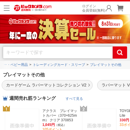
ログイン
会員登録(無料)
ビー・ベビー用品
トレーディングカード・スリーブ
プレイマットその他
プレイマットその他
カードゲーム ラバーマットコレクション V2
ラバーマット V
週間売れ筋ランキング
すべて見る
アクラス プレイマッ
TOYG
トカバー（370×625m
Lite
m） クリア 370853
330円
1,045円
33ポ
（税込）
105ポイント