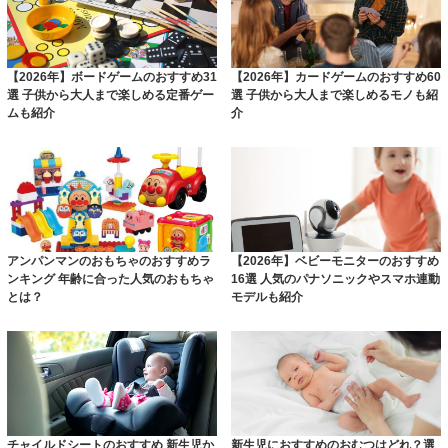
【2026年】ボードゲームのおすすめ31
【2026年】カードゲームのおすすめ60
選 子供から大人まで楽しめる定番ゲー
選 子供から大人まで楽しめるモノも紹
ムも紹介
介
アンパンマンのおもちゃのおすすめラ
【2026年】ベビーモニターのおすすめ
ンキング 年齢に合った人気のおもちゃ
16選 人気のパナソニックやスマホ連動
とは？
モデルも紹介
チャイルドシートのおすすめ 新生児か
新生児におすすめのおむつはどれ？選