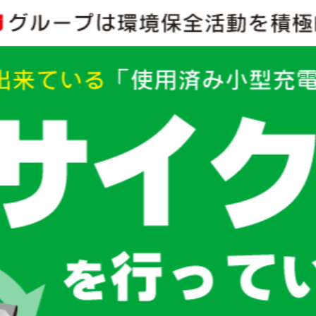
ビックカメラJ-WESTカード
相互受け付けサービス
ビックカメラJQSUGOCA
時計修理
送
時間指定配送
ビックカードインターナショナル
Apple製品修理
店内サービス
ニ・営業所受け取り
家電移設サービス
ビックカードインターナショナル FreeBO!
女性限定レディース安心パッ
コジマ×ビックカメラカード
空港配送
S
まとめ買い
ソフマッププレミアムCLUBカード
郵便振替
代金引換配送
e
FreeWi-Fi
株主優待券
ギフトカード
ミニ四駆
ネー
グループ間ポイント交換
ビックポイントはコジマまたは
GAMING ZONE
ソフマップのポイントと相互交換可能です。
秋葉原をeスポーツの聖地に―。
ソフマップのeスポーツ関連総合サイトです。