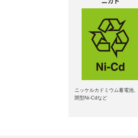
ニカド
ニッケルカドミウム蓄電池
閉型Ni-Cdなど