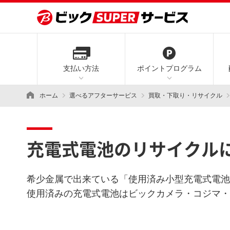
支払い方法
ポイント
プログラム
ホーム
選べるアフターサービス
買取・下取り・リサイクル
支払い方法
ポイントプログラム
配送設置サービス
アフターサービス
リユース・リサイクル
その他サービス
ビックカメラグループのネットシ
クレジットカード
ビックカメラ.com
ポイントサービスの
購入時に加入できる
ビックカメラグループの配送サービ
買取サービス
アプリで新しい購買・買取体験
充電式電池のリサイクル
ご案内
安心の商品保証
提携カード 現金払いと同率10％ポイント
ここがすごい！
人気のデジタル家電から日用品まで、
通常カード8％ポイント
最新のアイテムが何でも揃います。
希少金属で出来ている「使用済み小型充電式電池
ビックポイントサービス
長期保証
買取アプリ ラクウル
ビックカメラ公式アプリ
ビック
コジマ
使用済みの充電式電池はビックカメラ・コジマ・
電子マネー・
ビックポイントを上手に使うコツ
1年保証（全損保証）
店頭買取
ラクウルアプリ
ラクウ
ソフマップドットコム
モバイル決済
すぐに受け取れます
ビック月額スマホ保証（新品・中古）
データ消去証明書発行サービス
売るのも、買うのも、サポートも「ソフマップ」の
Suica等 交通系電子マネー・
通販サイト、ソフマップ・ドットコムです。
PayPayなど