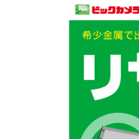
保証確認画面
自転車安心パック
ネット取り置き
翌日配
メガネ・コンタクトレンズ保証
お得情報配信
くらし応援便
コンビ
選べるお支払い方法
店舗受け取りサービス
Webチラシ
各種SN
残価設定クレジット
銀行振込
メルマガ
YouTub
ビットコイン
商品券
イベコレ
Paidy翌月払い
ビック買取マ
ポイントカード相互利用
コジマ、ソフマップのポイントカードは
ステラマップカフェ
そのままビックカメラでご利用いただけます。
アニメや音楽などのファン同士が交流できる
新しいスタイルのカフェです。
持ち物帳
ビックカメラグループで購入した商品の情報