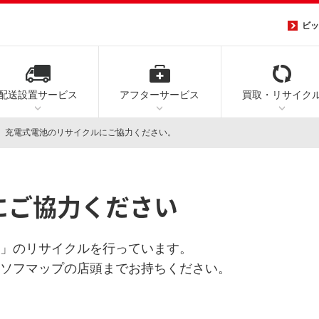
ビッ
配送設置
サービス
アフター
サービス
買取・
リサイク
充電式電池のリサイクルにご協力ください。
ョッピングは便利がたくさん！
提携カード
設置・工事について
コジマネット
アプリ・カードで
ス
修理
リサイクル
生活家電以外も豊富な
にご協力ください
ポイントをためる
ご自身の利用シーンに合わせた
安心・便利なセッティング・標準工事
新製品や人気家電がネット限定価格で
ポイントカードをお選びいただけます。
をご案内します。
さらに、安心の長期保証無料進呈。
」のリサイクルを行っています。
買取マネー
アプリ
ビックカメラアプリ
持ち込み修理
大型家電リサイクル
家電だけじゃない、豊富な品
ソフマップの店頭までお持ちください。
無金利ローン
ルポスト
ビックポイントカード
出張修理
大型家電リユースサービス
通信サービス
リコレ！
ご都合に合わせた配
店舗でお買い物なら最長60回まで
ビックカメラSuicaカード
引き取り修理
パソコン引き取りサービス
AirREGIサービスカウンター
中古パソコン・スマホならソフマップ
ネットショップは最長24回まで
公式中古専門サイトリコレ！