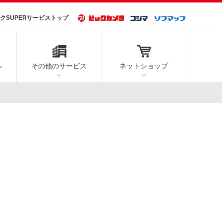
クSUPERサービストップ
ル
その他の
サービス
ネット
ショップ
すべてのポイントプログラム
すべての配送設置サービス
すべてのアフターサービス
すべての買取・リサイクル
すべてのその他サービス
ネットショップについて
すべての支払い方法
キャッシュカード
品揃え
購入後も安心のサポート
選べるポイント
サービスの、各種サービスメニュー・工事料金
auWALLET・VISAデビット・
お得！
JCBデビット・銀聯カード・台湾金融カード
揃え
楽天ポイント
デジタル機器サポート
小型家電リサイクル
ビックカメラオリジナル商品
JALのマイル
お問合せフォーム
不要携帯電話・PHSの回収
カメラはお任せください
送・設置
充電式電池のリサイクルにご協力く
Pontaポイント
よくあるお問い合わせ
クラウド型モバイルPOSレジ POS+
の
ださい