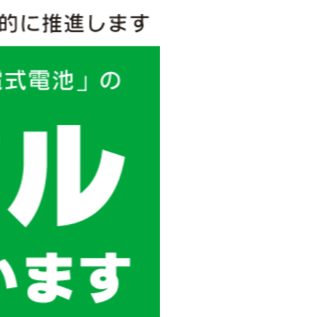
dポイント
提携先ポイント等→ビックポイントへの交換
時間ぴったり配送
ビックポイント→提携先ポイント等への交換
まとめ買い配送
ビックカメラでのお買い物でためる
ク
お届け予定日の変更も可能です
ラッピング
ネットバンク・ATM払い
駐車券サービス
免税
ポイント共通利用手続き
ネットショップと実際の店舗で
企業・学校・
ポイントの共通利用が可能です。
官公庁のお客様
専門のスタッフがオフィス環境改善
コンサルティング（無料）を提供いたします。