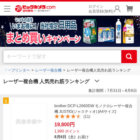
ログイン
会員登録(無料)
ーザープリンター
レーザー複合機
レーザー複合機人気売れ筋ランキング
レーザー複合機 人気売れ筋ランキング
集計期間：7月31日～8月6日
1
brother DCP-L2660DW モノクロレーザー複合
機 JUSTIO(ジャスティオ) [A4サイズ]
(11)
19,800円
1,980
ポイント
8月8日（土）
お届け