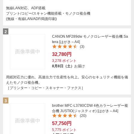
無線LAN対応、ADF搭載
プリント/コピー/スキャン機能搭載・モノクロ複合機
(無線・有線LAN/ADF/両面印刷)
2
CANON MF289dw モノクロレーザー複合機 Sa
tera [はがき～A4]
(3)
32,780円
3,278
ポイント
8月8日（土）
お届け
用紙対応力に優れ、高速出力で生産性を向上。安心のセキュリティ機能を備
えたモノクロ複合機。
［プリンター・コピー・スキャナー・ファクス］
3
brother MFC-L3780CDW 4色カラーレーザー複
合機 JUSTIO(ジャスティオ) [はがき～A4]
(20)
57,750円
5,775
ポイント