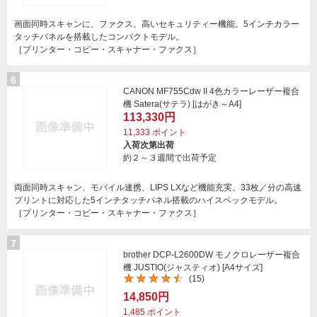
画面同時スキャンに、ファクス、高いセキュリティー機能。5インチカラー
タッチパネルを搭載したコンパクトモデル。
［プリンター・コピー・スキャナー・ファクス］
6
CANON MF755Cdw II 4色カラーレーザー複合
機 Satera(サテラ) [はがき～A4]
113,330円
11,333
ポイント
入荷次第出荷
約２～３週間で出荷予定
両面同時スキャン、モバイル連携、LIPS LXなど機能充実。33枚／分の高速
プリントに対応した5インチタッチパネル搭載のハイスペックモデル。
［プリンター・コピー・スキャナー・ファクス］
7
brother DCP-L2600DW モノクロレーザー複合
機 JUSTIO(ジャスティオ) [A4サイズ]
(15)
14,850円
1,485
ポイント