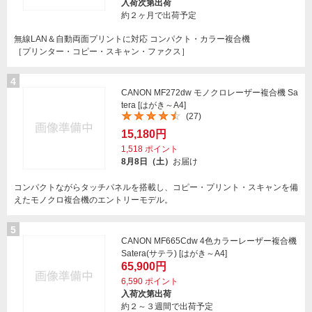
入荷次第出荷
約２ヶ月で出荷予定
無線LAN＆自動両面プリントに対応 コンパクト・カラー複合機
［プリンター・コピー・スキャン・ファクス］
4
CANON MF272dw モノクロレーザー複合機 Sa
tera [はがき～A4]
(27)
15,180円
1,518
ポイント
8月8日（土）
お届け
コンパクトながらタッチパネルを搭載し、コピー・プリント・スキャンを備
えたモノクロ複合機のエントリーモデル。
5
CANON MF665Cdw 4色カラーレーザー複合機
Satera(サテラ) [はがき～A4]
65,900円
6,590
ポイント
入荷次第出荷
約２～３週間で出荷予定