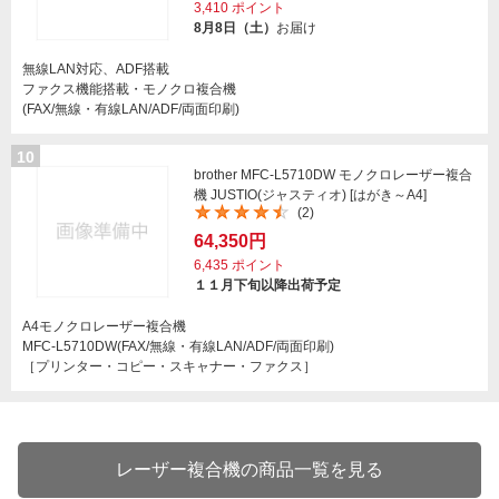
3,410
ポイント
8月8日（土）
お届け
無線LAN対応、ADF搭載
ファクス機能搭載・モノクロ複合機
(FAX/無線・有線LAN/ADF/両面印刷)
10
brother MFC-L5710DW モノクロレーザー複合
機 JUSTIO(ジャスティオ) [はがき～A4]
(2)
64,350円
6,435
ポイント
１１月下旬以降出荷予定
A4モノクロレーザー複合機
MFC-L5710DW(FAX/無線・有線LAN/ADF/両面印刷)
［プリンター・コピー・スキャナー・ファクス］
レーザー複合機の商品一覧を見る