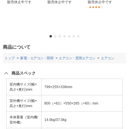
販売休止中です
販売休止中です
販売休止中です
(1)
商品について
トップ
家電・エアコン・照明
エアコン・窓用エアコン
エアコン
商品スペック
室内機サイズ(幅×
799×255×338mm
高さ×奥行)mm
室外機サイズ(幅×
800（+62）×550×285（+60）mm
高さ×奥行)mm
本体重量（室内機/
14.0kg/37.0kg
室外機）