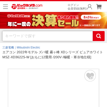
ログイン
会員登録(無料)
三菱電機｜Mitsubishi Electric
エアコン 2022年モデル ズバ暖 霧ヶ峰 XDシリーズ ピュアホワイト
MSZ-XD3622S-W [おもに12畳用 /200V /極暖・寒冷地仕様]