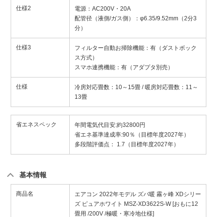
仕様2
電源：AC200V・20A
配管径（液側/ガス側）：φ6.35/9.52mm（2分3
分）
仕様3
フィルター自動お掃除機能：有（ダストボック
ス方式）
スマホ連携機能：有（アダプタ別売）
仕様
冷房対応畳数：10～15畳 / 暖房対応畳数：11～
13畳
省エネスペック
年間電気代目安:約32800円
省エネ基準達成率:90％（目標年度2027年）
多段階評価点： 1.7（目標年度2027年）
基本情報
商品名
エアコン 2022年モデル ズバ暖 霧ヶ峰 XDシリー
ズ ピュアホワイト MSZ-XD3622S-W [おもに12
畳用 /200V /極暖・寒冷地仕様]