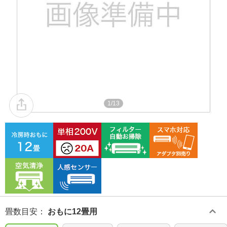
1/13
畳数目安
：
おもに12畳用