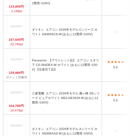
2畳用 /100V]
119,800円
1,198pt
ダイキン
エアコン 2026年モデル Cシリーズ ホ
-
ワイト AN366ACS-W [おもに12畳用 /100V]
237,600円
23,760pt
Panasonic
【アウトレット品】 エアコン エオリ
ア CS-364DEX-W ホワイト [おもに12畳用 /100
5.0
V] 【生産完了品】
129,980円
ポイント対象外
三菱電機
エアコン 2026年モデル 霧ヶ峰 GEシリ
ーズ ピュアホワイト MSZ-GE3626-W [おもに12
5.0
畳用 /100V]
164,780円
16,478pt
ダイキン
エアコン 2026年モデル Aシリーズ ホ
-
ワイト AN366AAS-W [おもに12畳用 /100V]