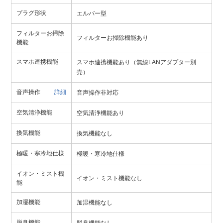
プラグ形状
エルバー型
フィルターお掃除
フィルターお掃除機能あり
機能
スマホ連携機能
スマホ連携機能あり（無線LANアダプター別
売）
音声操作
詳細
音声操作非対応
空気清浄機能
空気清浄機能あり
換気機能
換気機能なし
極暖・寒冷地仕様
極暖・寒冷地仕様
イオン・ミスト機
イオン・ミスト機能なし
能
加湿機能
加湿機能なし
脱臭機能