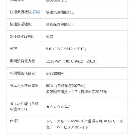
脱臭機能なし
快適気流機能
詳細
快適気流機能なし
快適除湿機能
快適除湿機能なし
新冷媒R32対応
対応
APF
5.6（JIS C 9612：2013）
期間消費電力量
1216kWh（JIS C 9612：2013）
年間電気代目安
約32800円
省エネ基準達成率
90％（目標年度2027年）
多段階評価点： 1.7（目標年度2027年）
省エネ性能（目標
★☆☆☆☆ 1.7
年度2027）
仕様1
シリーズ名：2022年 ズバ暖 霧ヶ峰 XDシリーズ
色：（W）ピュアホワイト