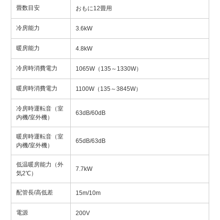
畳数目安
おもに12畳用
冷房能力
3.6kW
暖房能力
4.8kW
冷房時消費電力
1065W（135～1330W）
暖房時消費電力
1100W（135～3845W）
冷房時運転音（室
63dB/60dB
内機/室外機）
暖房時運転音（室
65dB/63dB
内機/室外機）
低温暖房能力（外
7.7kW
気2℃）
配管長/高低差
15m/10m
電源
200V