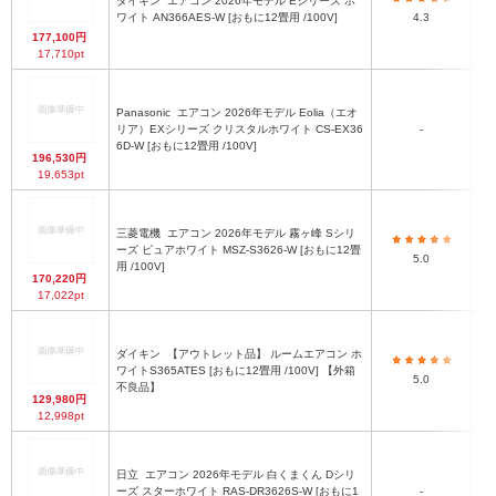
ダイキン
エアコン 2026年モデル Eシリーズ ホ
ワイト AN366AES-W [おもに12畳用 /100V]
4.3
177,100円
17,710pt
Panasonic
エアコン 2026年モデル Eolia（エオ
リア）EXシリーズ クリスタルホワイト CS-EX36
-
6D-W [おもに12畳用 /100V]
196,530円
19,653pt
三菱電機
エアコン 2026年モデル 霧ヶ峰 Sシリ
ーズ ピュアホワイト MSZ-S3626-W [おもに12畳
5.0
用 /100V]
170,220円
17,022pt
ダイキン
【アウトレット品】 ルームエアコン ホ
ワイトS365ATES [おもに12畳用 /100V] 【外箱
5.0
不良品】
129,980円
12,998pt
日立
エアコン 2026年モデル 白くまくん Dシリ
ーズ スターホワイト RAS-DR3626S-W [おもに1
-