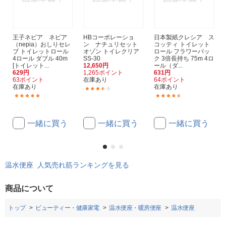
王子ネピア ネピア
HBコーポレーショ
日本製紙クレシア ス
（nepia）おしりセレ
ン ナチュリセット
コッティ トイレット
ブ トイレットロール
オゾン トイレクリア
ロール フラワーパッ
4ロール ダブル 40m
SS-30
ク 3倍長持ち 75m 4ロ
[トイレット...
12,650円
ール（ダ...
629円
1,265ポイント
631円
63ポイント
在庫あり
64ポイント
在庫あり
在庫あり
(3)
(56)
(616)
一緒に買う
一緒に買う
一緒に買う
温水便座 人気売れ筋ランキングを見る
商品について
トップ
ビューティー・健康家電
温水便座・暖房便座
温水便座