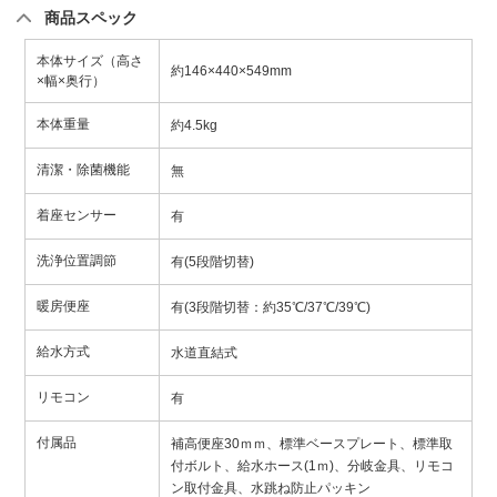
商品スペック
本体サイズ（高さ
約146×440×549mm
×幅×奥行）
本体重量
約4.5kg
清潔・除菌機能
無
着座センサー
有
洗浄位置調節
有(5段階切替)
暖房便座
有(3段階切替：約35℃/37℃/39℃)
給水方式
水道直結式
リモコン
有
付属品
補高便座30ｍｍ、標準ベースプレート、標準取
付ボルト、給水ホース(1ｍ)、分岐金具、リモコ
ン取付金具、水跳ね防止パッキン