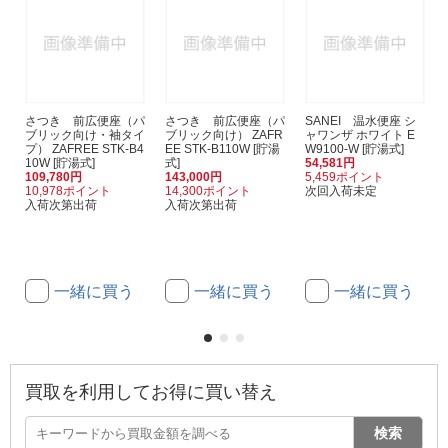
さつき 前広便座（パ
さつき 前広便座（パ
SANEI 温水便座 シ
ブリック向け・袖タイ
ブリック向け） ZAFR
ャワンザ ホワイト E
プ） ZAFREE STK-B4
EE STK-B110W [貯湯
W9100-W [貯湯式]
10W [貯湯式]
式]
54,581円
109,780円
143,000円
5,459ポイント
10,978ポイント
14,300ポイント
次回入荷未定
入荷次第出荷
入荷次第出荷
一緒に買う
一緒に買う
一緒に買う
買取を利用してお得に買い替え
検索