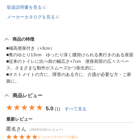
取扱説明書を見る
メーカーカタログを見る
商品の特徴
■補高便座付き（+3cm）
■奥のゆとり13cm ゆったり深く腰掛けられる奥行きのある座面
■従来のトイレに比べ前の幅広さ+7cm 便座前部の広々スペー
ス。さまざまな動作がスムーズかつ衛生的に。
■オストメイトの方に、障害のある方に、介護が必要な方・ご家
族に。
商品レビュー
5.0
(
1
)
すべて見る
最新レビュー
匿名
さん
（2023/1/13にレビュー）
ビックカメラグループで購入