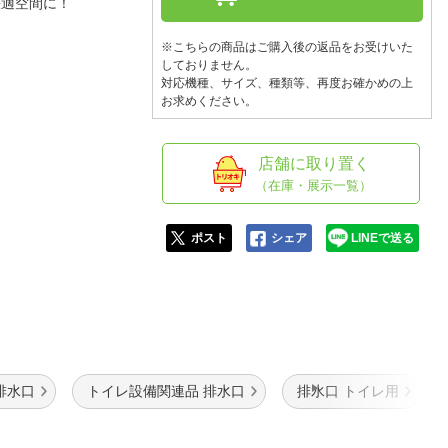
人窓口
を快適空間に！
R情報
※こちらの商品はご購入後の返品をお受けいた
しておりません。
対応機種、サイズ、種類等、再度お確かめの上
お求めください。
nglish / 中文
店舗に取り置く
（在庫・展示一覧）
ポスト
シェア
LINEで送る
排水口
トイレ設備関連品 排水口
排水口 トイレ用