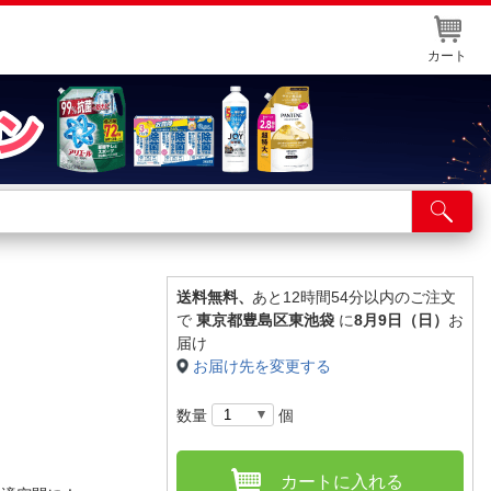
カート
店舗サービス
ット取り置き
イントカードWEB登録
送料無料、
あと12時間54分以内のご注文
で
東京都豊島区東池袋
に
8月9日（日）
お
舗情報・店舗一覧
届け
お届け先を変更する
取り寄せ品入荷状況照会
数量
個
カートに入れる