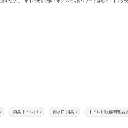
法
を流すたびにニオイの元を分解！オゾンの消臭パワーで自宅のトイレ
よくある質問・お問合せ
I
ご利用規約
E
消臭 トイレ用
排水口 消臭
トイレ用設備関連品 