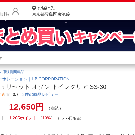
お届け先
無料)
東京都豊島区東池袋
商品をさがす
ランキングからさがす
ネ
レ用設備関連品
カテゴリ一覧からさがす
ポ
ーポレーション｜HB CORPORATION
ュリセット オゾン トイレクリア SS-30
店
3.7
3
件の商品レビュー
お
12,650円
（税込）
お客様サポート
ント
1,265ポイント
（
10%
）
（1,265円相当）
ご利用ガイド