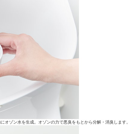
的にオゾン水を生成。オゾンの力で悪臭をもとから分解・消臭します。