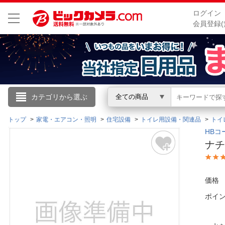
ログイン
会員登録(
こんにちは
カテゴリから選ぶ
全ての商品
ログイン
トップ
家電・エアコン・照明
住宅設備
トイレ用設備・関連品
トイ
HBコ
ナチ
新規会員登録
会員メニュー
価格
ポイ
お買いもの履歴
閲覧履歴