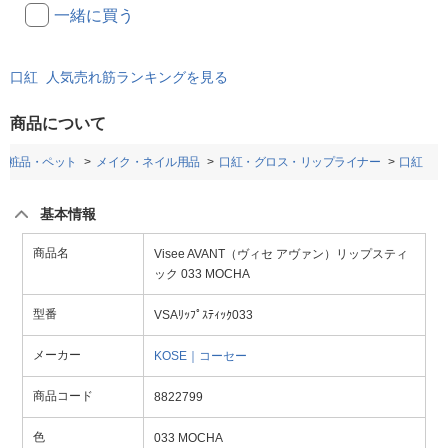
一緒に買う
口紅 人気売れ筋ランキングを見る
商品について
化粧品・ペット
メイク・ネイル用品
口紅・グロス・リップライナー
口紅
基本情報
商品名
Visee AVANT（ヴィセ アヴァン）リップスティ
ック 033 MOCHA
型番
VSAﾘｯﾌﾟｽﾃｨｯｸ033
メーカー
KOSE｜コーセー
商品コード
8822799
色
033 MOCHA