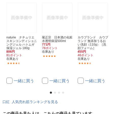
naturie ナチュリエ
菊正宗 日本酒の化粧
カウブランド カウブ
スキンコンディショニ
水透明保湿500ml
ランド 無添加うるお
ングジェル ハトムギ
771円
い洗顔（110g）［洗
保湿ジェル 180g
78ポイント
顔フォーム］
806円
在庫あり
455円
81ポイント
46ポイント
(14)
在庫あり
在庫あり
(123)
(72)
一緒に買う
一緒に買う
一緒に買う
口紅 人気売れ筋ランキングを見る
この商品を見た人は、こちらの商品も見ています