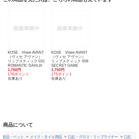
KOSE Visee AVANT
KOSE Visee AVANT
（ヴィセ アヴァン）
（ヴィセ アヴァン）
リップスティック 031
リップスティック 008
ROMANTIC DAHLIA
SECRET GAME
1,760円
1,750円
176ポイント
175ポイント
在庫あり
在庫あり
商品について
化粧品・ペット
メイク・ネイル用品
口紅・グロス・リップライナー
口紅