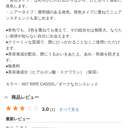
・発色タイプ：なめらかにのび広がりながら、ひと塗りで濃密に
発色します。
・シアータイプ：透明感のある発色。発色タイプに重ねてニュア
ンスチェンジも楽しめます。
●単色でも、2色を重ねても使えて、その組合せは無限大。なりた
い表情や知らない自分に出会えます。
●クリーミィな質感で、唇にひっかかることなくご使用いただけ
ます。
●美容液成分配合。唇にうるおいをあたえ、あれ・乾燥を防ぎま
す。
●無香料
●美容液成分［ヒアルロン酸・スクワラン］（保湿）
カラー：007 RIPE CASSIS／ダークなカシスレッド
商品レビュー
3.0
(
1
)
すべて見る
最新レビュー
たらこ
さん