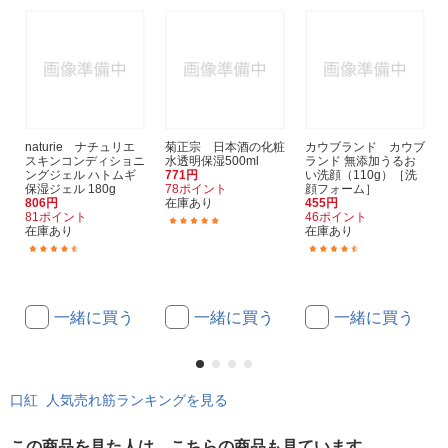
naturie ナチュリエ
菊正宗 日本酒の化粧
カウブランド カウブ
スキンコンディショニ
水透明保湿500ml
ランド 無添加うるお
ングジェル ハトムギ
771円
い洗顔（110g）［洗
保湿ジェル 180g
78ポイント
顔フォーム］
806円
在庫あり
455円
81ポイント
46ポイント
(14)
在庫あり
在庫あり
(123)
(72)
一緒に買う
一緒に買う
一緒に買う
口紅 人気売れ筋ランキングを見る
この商品を見た人は、こちらの商品も見ています