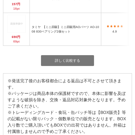
157円
16pt
タミヤ
【ミニ四駆】ミニ四駆用AOパーツ AO-10
08 830ベアリング2個セット
4.9
690円
69pt
詳しく比較する
※発送完了後のお客様都合による返品は不可とさせて頂きま
す。
※パッケージは商品本体の保護材ですので、本体に影響を及ぼ
すような破損を除き、交換・返品対応対象外となります。予め
ご了承ください。
※トレーディングカード・食玩・缶バッチ等は【BOX販売】等
の記載がない限りパック・個数単位での販売となります。BOX
入り数でご購入頂いてもBOXでの出荷ではありません。外箱は
付属致しませんので予めご了承ください。