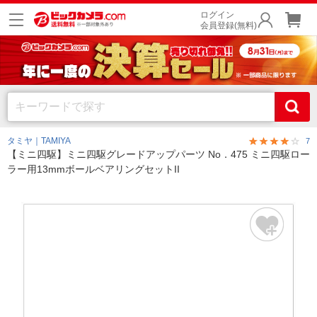
ログイン
会員登録(無料)
タミヤ｜TAMIYA
7
【ミニ四駆】ミニ四駆グレードアップパーツ No．475 ミニ四駆ロー
ラー用13mmボールベアリングセットII