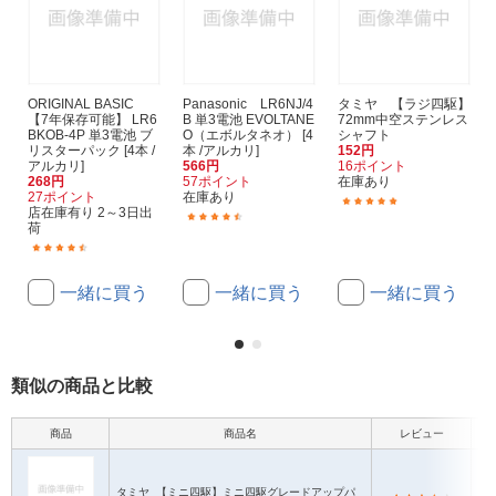
ORIGINAL BASIC
Panasonic LR6NJ/4
タミヤ 【ラジ四駆】
【7年保存可能】 LR6
B 単3電池 EVOLTANE
72mm中空ステンレス
BKOB-4P 単3電池 ブ
O（エボルタネオ） [4
シャフト
リスターパック [4本 /
本 /アルカリ]
152円
アルカリ]
566円
16ポイント
268円
57ポイント
在庫あり
27ポイント
在庫あり
(12)
店在庫有り 2～3日出
(312)
荷
(594)
一緒に買う
一緒に買う
一緒に買う
類似の商品と比較
商品
商品名
レビュー
タミヤ
【ミニ四駆】ミニ四駆グレードアップパ