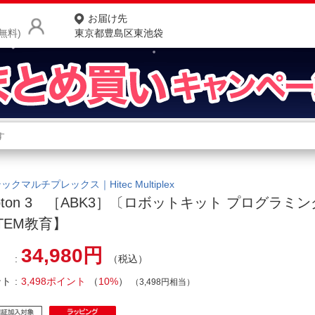
お届け先
無料)
東京都豊島区東池袋
商品をさがす
ランキングからさがす
ネ
カテゴリ一覧からさがす
ポ
ックマルチプレックス｜Hitec Multiplex
ypton 3 ［ABK3］〔ロボットキット プログラミ
店
TEM教育】
お
34,980円
（税込）
お客様サポート
ント
3,498ポイント
（
10%
）
（3,498円相当）
ご利用ガイド