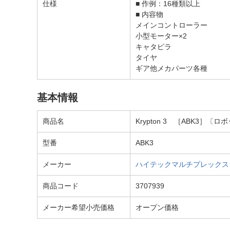
仕様
■ 作例：16種類以上
■ 内容物
メインコントローラー
小型モーター×2
キャタピラ
タイヤ
ギア他メカパーツ各種
基本情報
商品名
Krypton 3 ［ABK3］
型番
ABK3
メーカー
ハイテックマルチプレックス｜Hite
商品コード
3707939
メーカー希望小売価格
オープン価格