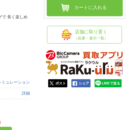
人窓口
カートに入れる
R情報
で 長く楽しめ
店舗に取り置く
（在庫・展示一覧）
nglish / 中文
シミュレーション
ポスト
シェア
LINEで送る
詳細
円