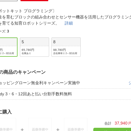
法
よくある質問・お問合せ
ボットキット プログラミング〕
I
ご利用規約
性を育むブロックの組み合わせとセンサー機器を活用したプログラミング
を育てる知育ロボットシリーズ。
詳細
ーズ
:
3
5
8
E
0円
65,780円
98,780円
り 2～3日出荷
在庫あり
店在庫有り 2～3日出荷
の商品のキャンペーン
ョッピングローン無金利キャンペーン実施中
aidy 3・6・12回あと払い分割手数料無料
に購入
37,940
合計