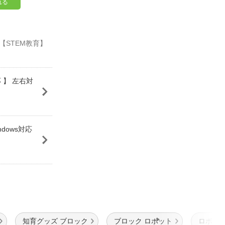
れる
〕【STEM教育】
応 】 左右対
dows対応
知育グッズ ブロック
ブロック ロボット
ロボット