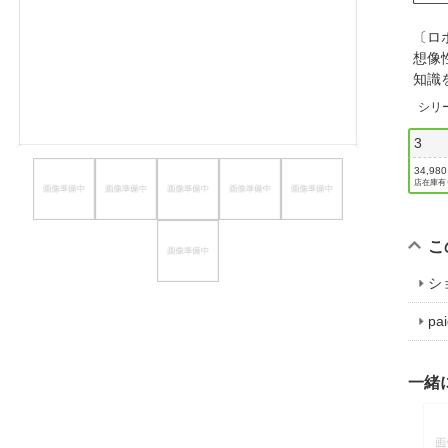
ほしいもの
〔ロ
想像
お知らせ
知識
シリ
3
34,98
店在庫有
こ
シ
p
一緒