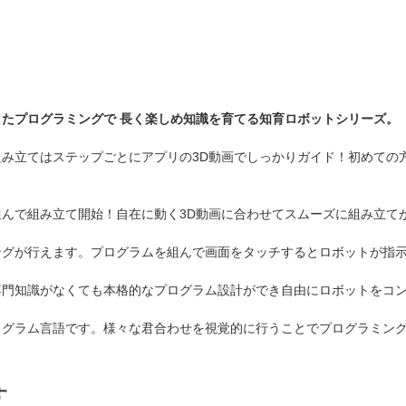
たプログラミングで 長く楽しめ知識を育てる知育ロボットシリーズ。
。組み立てはステップごとにアプリの3D動画でしっかりガイド！初めて
んで組み立て開始！自在に動く3D動画に合わせてスムーズに組み立て
ングが行えます。プログラムを組んで画面をタッチするとロボットが指
専門知識がなくても本格的なプログラム設計ができ自由にロボットをコ
ログラム言語です。様々な君合わせを視覚的に行うことでプログラミン
す